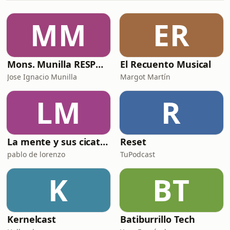
MM
ER
Mons. Munilla RESPONDE
El Recuento Musical
Jose Ignacio Munilla
Margot Martín
LM
R
La mente y sus cicatrices
Reset
pablo de lorenzo
TuPodcast
K
BT
Kernelcast
Batiburrillo Tech