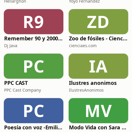
Hellarghon
Yoyo Fernández
R9
ZD
Remember 90 y 2000 en PLAY WITH ME by Dj Java
Zoo de fósiles - Cienciaes.com
Dj Java
cienciaes.com
PC
IA
PPC CAST
Ilustres anonimos
PPC Cast Company
IlustresAnonimos
PC
MV
Poesía con voz -Emiliano Martín- Podcasts
Modo Vida con Sara Manzaneque