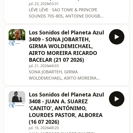
jul. 23, 2026
53:31
LÉVE LÉVE · SAO TOME & PRINCIPE
SOUNDS 70S-80S, ANTOINE DOUGBE
ET L'ORCHESTRE POLY-RYTHMO DE
COTONOU, DOLLAR BRAND/DON
Los Sonidos del Planeta Azul
CHERRY/CARLOS WARD Más
3409 - SONA JOBARTEH,
información en:
GIRMA WOLDEMICHAEL,
https://www.lossonidosdelplanetaazul.com/
AIRTO MOREIRA RICARDO
BACELAR (21 07 2026)
jul. 21, 2026
44:03
SONA JOBARTEH, GIRMA
WOLDEMICHAEL, AIRTO MOREIRA
RICARDO BACELAR Más información
en:
Los Sonidos del Planeta Azul
https://www.lossonidosdelplanetaazul.com/
3408 - JUAN A. SUAREZ
‘CANITO’, ANTÓNIMO,
LOURDES PASTOR, ALBOREA
(16 07 2026)
jul. 16, 2026
48:20