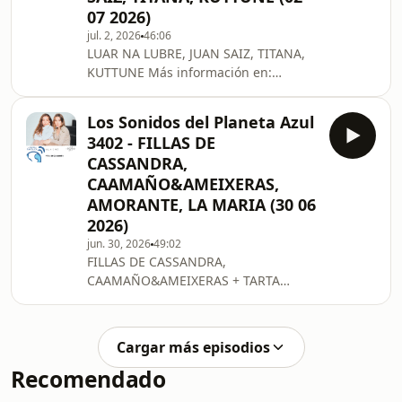
07 2026)
YIDDISH GLORY • ANTTI PAALANEN •
jul. 2, 2026
46:06
THE KLEZMATICS • SONETOS DEL
LUAR NA LUBRE, JUAN SAIZ, TITANA,
AMOR OSCURO Más información en:
KUTTUNE Más información en:
https://www.lossonidosdelplanetaazul.com/
https://www.lossonidosdelplanetaazul.com/
Los Sonidos del Planeta Azul
3402 - FILLAS DE
CASSANDRA,
CAAMAÑO&AMEIXERAS,
AMORANTE, LA MARIA (30 06
2026)
jun. 30, 2026
49:02
FILLAS DE CASSANDRA,
CAAMAÑO&AMEIXERAS + TARTA
RELENA, AMORANTE + NIÑO DE
ELCHE 34 ed. Música al Castell de
Dénia: LA MARIA, MAESTRO ESPADA,...
Cargar más episodios
Más información en:
Recomendado
https://www.lossonidosdelplanetaazul.com/