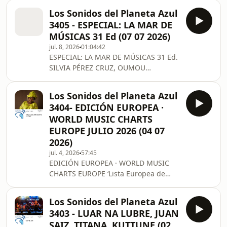
https://www.lossonidosdelplanetaazul.com/
Los Sonidos del Planeta Azul
3405 - ESPECIAL: LA MAR DE
MÚSICAS 31 Ed (07 07 2026)
jul. 8, 2026
01:04:42
ESPECIAL: LA MAR DE MÚSICAS 31 Ed.
SILVIA PÉREZ CRUZ, OUMOU
SANGARE, SILVANA ESTRADA, LILA
DOWNS, SONA JOBARTEH, RODRIGO
Los Sonidos del Planeta Azul
CUEVAS, RUBÉN BLADES, MACHAKA
3404- EDICIÓN EUROPEA ·
Más información en:
WORLD MUSIC CHARTS
https://www.lossonidosdelplanetaazul.com/
EUROPE JULIO 2026 (04 07
2026)
jul. 4, 2026
57:45
EDICIÓN EUROPEA · WORLD MUSIC
CHARTS EUROPE ‘Lista Europea de
Ritmos Étnicos’ JULIO 2026 MAH
DAMBA • TAMIKREST • GAOUSSOU
Los Sonidos del Planeta Azul
SOBRA KOUYATÉ • SLAVYK • PAOLO
3403 - LUAR NA LUBRE, JUAN
ANGELI & TENORE DE MURALES
SAIZ, TITANA, KUTTUNE (02
ORGOSOLO • FATOUMATA DIAWARA •