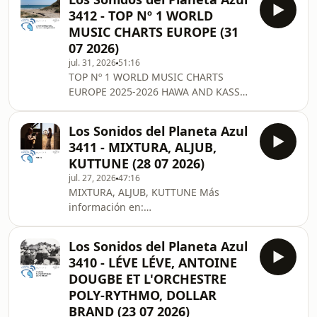
PRUSINOWSKI KOMPANIA • SAKINA
3412 - TOP Nº 1 WORLD
TEYNA • NANA OSEI TWUM BARIMA •
MUSIC CHARTS EUROPE (31
MARIA KALANIEMI & TIMO ALAKOTILA
07 2026)
• NAKED & MÓNIKA LAKATOS • PAOLO
jul. 31, 2026
51:16
ANGELI & TENORE DE MURALES
TOP Nº 1 WORLD MUSIC CHARTS
ORGOSOLO • LE DIABLE A CINQ Más
EUROPE 2025-2026 HAWA AND KASSE
información en:
MADY DIABATÉ, DIVANHANA, NOURA
https://www.lossonidosdelplanetaazul.com/
MINT, JULIA KOZAKOVA, NANCY
Los Sonidos del Planeta Azul
VIEIRA & FRED MARTINS,
3411 - MIXTURA, ALJUB,
CANZONIERE GRECANICO
KUTTUNE (28 07 2026)
SALENTINO, DAUGHTS OF DONBAS,
jul. 27, 2026
47:16
TAMIKREST, THE KLEZMATICS, MAH
MIXTURA, ALJUB, KUTTUNE Más
DAMBA En la última edición de la
información en:
temporada reunimos los discos que
https://www.lossonidosdelplanetaazul.com/
han ocupado el primer puesto en la
‘Lista Europea de Ritmos Étnicos’ en
Los Sonidos del Planeta Azul
los pasados meses, son una decena
3410 - LÉVE LÉVE, ANTOINE
DOUGBE ET L'ORCHESTRE
POLY-RYTHMO, DOLLAR
BRAND (23 07 2026)