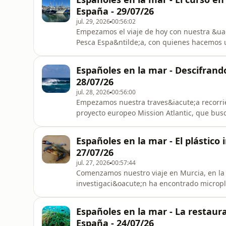
nuestras Caras del Mar habla
España - 29/07/26
jul. 29, 2026
00:56:02
Empezamos el viaje de hoy con nuestra &ua
Pesca Espa&ntilde;a, con quienes hacemos 
viene.Despu&eacute;s ponemos rumbo a la B
humedales costeros m&aacute;s importante
Españoles en la mar - Descifrando
que se ocultan en los arrecife
28/07/26
jul. 28, 2026
00:56:00
Empezamos nuestra traves&iacute;a recorrie
proyecto europeo Mission Atlantic, que bu
uno de los grandes retos cient&iacute;ficos
Cartagena, en nuestra colaboraci&oacute;n
Españoles en la mar - El plástico
submarinos, casi invisibles, que se esco
27/07/26
jul. 27, 2026
00:57:44
Comenzamos nuestro viaje en Murcia, en l
investigaci&oacute;n ha encontrado micropl
especie invasora que se ha extendido por t
nos vamos a Vigo para descubrir todo lo que
Españoles en la mar - La restaur
Iberarenum y nuestro compa&ntilde;e
España - 24/07/26