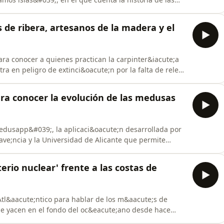
l oficio de farera en Espa&ntilde;a. Tambi&eacute;n
co de Elcano en las fiestas de Getaria que cuenta con
 de ribera, artesanos de la madera y el
ra conocer a quienes practican la carpinter&iacute;a
tra en peligro de extinci&oacute;n por la falta de relevo
ga que crea joyas artesanales con la basura que
evista con una investigadora del CSIC que trabaja en
ra conocer la evolución de las medusas
usapp&#039;, la aplicaci&oacute;n desarrollada por
rave;ncia y la Universidad de Alicante que permite
layas y c&oacute;mo actuar ante una picadura.
nta de inteligencia artificial&nbsp;que utilizan los
rio nuclear' frente a las costas de
tl&aacute;ntico para hablar de los m&aacute;s de
ue yacen en el fondo del oc&eacute;ano desde hace
sponsable del proyecto CETALBOR&Aacute;N que