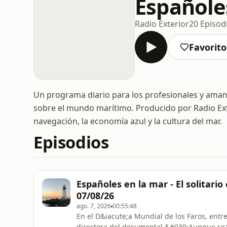
Españole
Radio Exterior
20 Episod
Favorito
Un programa diario para los profesionales y amante
sobre el mundo marítimo. Producido por Radio Ext
navegación, la economía azul y la cultura del mar.
Episodios
Españoles en la mar - El solitario 
07/08/26
ago. 7, 2026
00:55:48
En el D&iacute;a Mundial de los Faros, entr
directora del documental &#039;Aunque seam