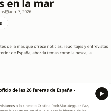
s en la mar
ios
ago. 7, 2026
s
s de la mar, que ofrece noticias, reportajes y entrevistas
erior de España, aborda temas como la pesca, la
oficio de las 26 fareras de España -
evistamos a la cineasta Cristina Rodr&iacute;guez Paz,
os islas&#039;, en el que cuenta la historia de las