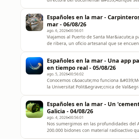
&uacute;nicas 26 mujeres que han ejercido e
conocemos los detalles del primer desembar
Españoles en la mar - Carpinteros
una mujer en sus
mar - 06/08/26
ago. 6, 2026
00:56:01
Viajamos al Puerto de Santa Mar&iacute;a pa
de ribera, un oficio artesanal que se encuen
generacional. Hablamos con una joven galle
recoge del mar. Y recuperamos nuestra entr
Españoles en la mar - Una app pa
convertir emision
en tiempo real - 05/08/26
ago. 5, 2026
00:56:02
Conocemos c&oacute;mo funciona &#039;Med
la Universitat Polit&egrave;cnica de Val&eg
consultar en tiempo real el estado de las p
Tambi&eacute;n conocemos una&nbsp;herramie
Españoles en la mar - Un 'cemente
investigadores de la Universida
Galicia - 04/08/26
ago. 4, 2026
00:56:01
Nos sumergimos en las profundidades del A
200.000 bidones con material radioactivo q
d&eacute;cadas.&nbsp;Hablamos con el re