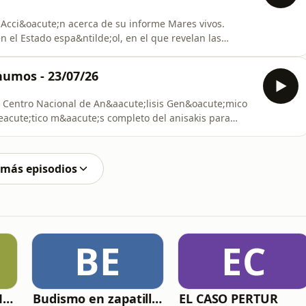
 Acci&oacute;n acerca de su informe Mares vivos.
 el Estado espa&ntilde;ol, en el que revelan las
royectos de recuperaci&oacute;n de los
&eacute;mica idea de algunas empresas de crear
humos - 23/07/26
s co
l Centro Nacional de An&aacute;lisis Gen&oacute;mico
acute;tico m&aacute;s completo del anisakis para
La presidenta del Comit&eacute; Nacional para la
oa Rey, valora el impacto que puede tener para los
 más episodios
BE
EC
La Psicología y el Modelo Parcuve®
Budismo en zapatillas, El budismo sin sermones
EL CASO PERTUR