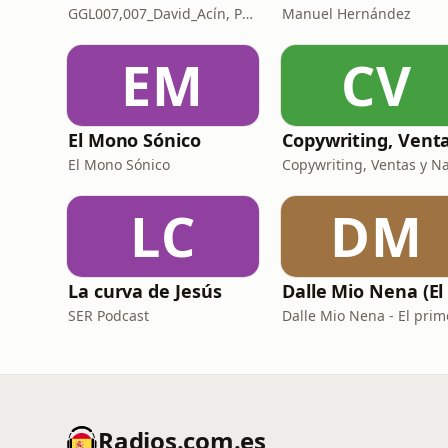
GGL007,007_David_Acín, Pablo_Ortega, 58, AlbertoBond y Claalc
Manuel Hernández
EM
CV
El Mono Sónico
El Mono Sónico
LC
DM
La curva de Jesús
SER Podcast
Radios.com.es