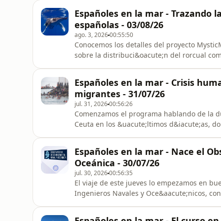
monitoriza la presencia de mam&iacute;fero
Españoles en la mar - Trazando l
conocemos los detalles de una pol&eac
españolas - 03/08/26
ago. 3, 2026
00:55:50
Conocemos los detalles del proyecto Mysti
sobre la distribuci&oacute;n del rorcual c
espa&ntilde;olas para mejorar su conservac
oce&aacute;nicos con una investigadora del
Españoles en la mar - Crisis huma
nuevo observatorio subacu&aacute
migrantes - 31/07/26
jul. 31, 2026
00:56:26
Comenzamos el programa hablando de la dur
Ceuta en los &uacute;ltimos d&iacute;as, d
Tarajal.Despu&eacute;s hablamos de SeaFood
algas europeas para desarrollar nuevos ing
Españoles en la mar - Nace el Obs
nuestra Ronda Marinera recalamos
Oceánica - 30/07/26
jul. 30, 2026
00:56:35
El viaje de este jueves lo empezamos en bue
Ingenieros Navales y Oce&aacute;nicos, co
Ingenier&iacute;a Naval y Oce&aacute;nica 
que son, analizamos c&oacute;mo y a d&oac
Españoles en la mar - El curso e