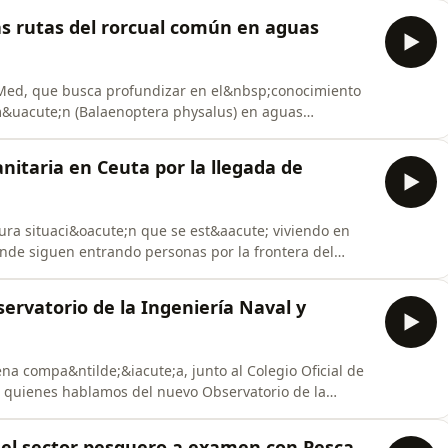
s marinos en el mar de Albor&aacute;n. Y, en Canarias,
as rutas del rorcual común en aguas
cMed, que busca profundizar en el&nbsp;conocimiento
om&uacute;n (Balaenoptera physalus) en aguas
i&oacute;n. Hablamos de refugios clim&aacute;ticos
 Centre Oceanogr&agrave;fic de Balears, visitamos el
nitaria en Ceuta por la llegada de
a situaci&oacute;n que se est&aacute; viviendo en
onde siguen entrando personas por la frontera del
ture, un proyecto que estudia distintas especies de
redientes, alimentos y materiales de envasado.En
ervatorio de la Ingeniería Naval y
na compa&ntilde;&iacute;a, junto al Colegio Oficial de
n quienes hablamos del nuevo Observatorio de la
en Espa&ntilde;a.Despu&eacute;s, siendo las fechas
ute;nde viajamos los espa&ntilde;oles en verano.En
n el sector pesquero a examen con Pesca