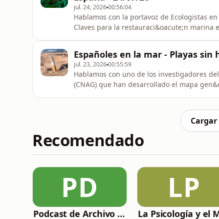
jul. 24, 2026
00:56:04
Hablamos con la portavoz de Ecologistas en
Claves para la restauraci&oacute;n marina en
carencias en la implementaci&oacute;n de p
h&aacute;bitats marinos.Analizamos la pol
Españoles en la mar - Playas sin 
granjas acu&iacute;colas de pulpos con fine
jul. 23, 2026
00:55:59
Hablamos con uno de los investigadores de
(CNAG) que han desarrollado el mapa gen&e
avanzar en el control del par&aacute;sito. 
Prevenci&oacute;n del Tabaquismo (CNPT), N
ecosistemas marinos la prohibic
Cargar
Recomendado
PD
LP
Podcast de Archivo 007