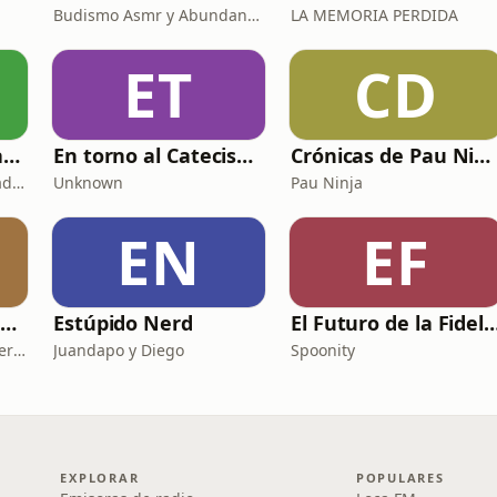
Budismo Asmr y Abundancia
LA MEMORIA PERDIDA
ET
CD
Copywriting, Ventas y Nada que perder
En torno al Catecismo
Crónicas de Pau Ninja
Copywriting, Ventas y Nada que Perder
Unknown
Pau Ninja
EN
EF
Dalle Mio Nena (El primer podcast rural de España)
Estúpido Nerd
El Futuro de la Fideli
Dalle Mio Nena - El primer podcast rural de España
Juandapo y Diego
Spoonity
EXPLORAR
POPULARES