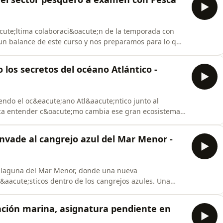
cute;ltima colaboraci&oacute;n de la temporada con
un balance de este curso y nos preparamos para lo que
ah&iacute;a de C&aacute;diz, que alberga uno de los
s de Europa. Y descubrimos las matem&aacute;ticas
 los secretos del océano Atlántico -
ndo el oc&eacute;ano Atl&aacute;ntico junto al
sca entender c&oacute;mo cambia ese gran ecosistema,
 de nuestro tiempo.&nbsp;Y del Atl&aacute;ntico a
 con el CORI descubrimos una red de cables
 invade al cangrejo azul del Mar Menor -
a laguna del Mar Menor, donde una nueva
&aacute;sticos dentro de los cangrejos azules. Una
odo el Mediterr&aacute;neo.En nuestra ronda marinera
 oculta un pu&ntilde;ado de arena gracias al proyecto
ación marina, asignatura pendiente en