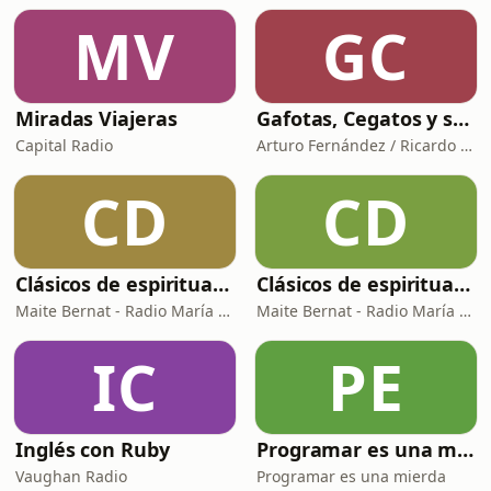
MV
GC
Miradas Viajeras
Gafotas, Cegatos y sus Aparatos - Podcast
Capital Radio
Arturo Fernández / Ricardo Abad
CD
CD
Clásicos de espiritualidad: El arte de aprovechar nuestras faltas
Clásicos de espiritualidad: El combate espiritual
Maite Bernat - Radio María España
Maite Bernat - Radio María ESP
IC
PE
Inglés con Ruby
Programar es una mierda
Vaughan Radio
Programar es una mierda