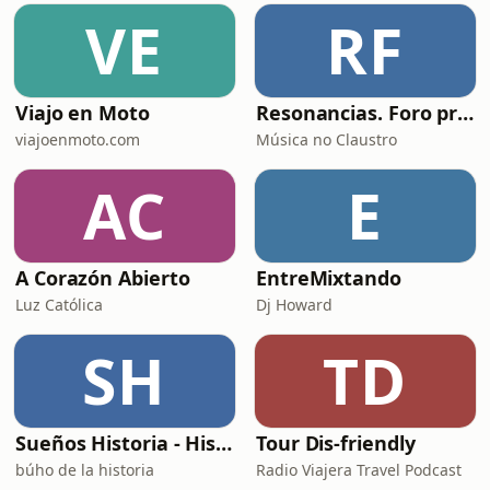
eso los otros dos movimientos, como
VE
RF
era su costumbre, son heroicos,
luchadores, lum&iacute;nicos.
Beethoven quiere &
Viajo en Moto
Resonancias. Foro profesional de instrumentos musicais
viajoenmoto.com
Música no Claustro
AC
E
A Corazón Abierto
EntreMixtando
Luz Católica
Dj Howard
SH
TD
Sueños Historia - Histórico Podcast de historia relajada para dormir
Tour Dis-friendly
búho de la historia
Radio Viajera Travel Podcast