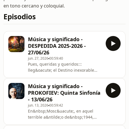
en tono cercano y coloquial.
Episodios
Música y significado -
DESPEDIDA 2025-2026 -
27/06/26
jun. 27, 2026
00:59:40
Pues, queridas y queridos:::
lleg&oacute; el Destino inexorable
llamando a nuestra puerta, y nuestras
vidas se bifurcan
Música y significado -
dram&aacute;ticamente...&nbsp;Pero
PROKOFIEV: Quinta Sinfonía
nuestra existencia no habr&aacute;
- 13/06/26
sido en vano: hoy nos regocijamos en
jun. 13, 2026
00:59:42
las memorias que se produjeron
En&nbsp;Mosc&uacute;, en aquel
durante estas &iexcl;&iexcl;15
terrible a&ntilde;o de&nbsp;1944,
temporadas!!, y repasamos los 12
cuando parec&iacute;a
programas m&aacute;s descargados