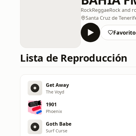
Rock
Reggae
Rock and ro
Santa Cruz de Tenerif
Favorito
Lista de Reproducción
Get Away
The Voyd
1901
Phoenix
Goth Babe
Surf Curse