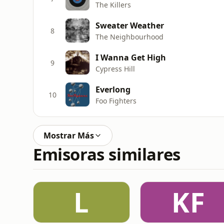
The Killers
Sweater Weather
8
The Neighbourhood
I Wanna Get High
9
Cypress Hill
Everlong
10
Foo Fighters
Mostrar Más
Emisoras similares
L
KF