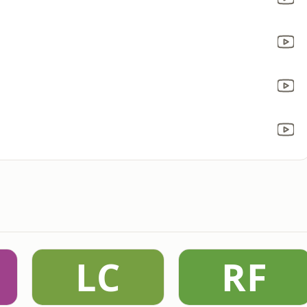
LC
RF