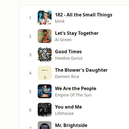
182 - All the Small Things
1
blink
Let's Stay Together
2
Al Green
Good Times
3
Hoodoo Gurus
The Blower's Daughter
4
Damien Rice
We Are the People
5
Empire Of The Sun
You and Me
6
Lifehouse
Mr. Brightside
7