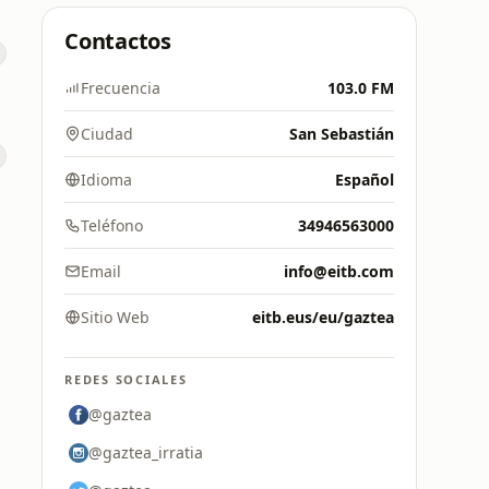
Contactos
Frecuencia
103.0 FM
Ciudad
San Sebastián
Idioma
Español
Teléfono
34946563000
Email
info@eitb.com
Sitio Web
eitb.eus/eu/gaztea
REDES SOCIALES
@gaztea
@gaztea_irratia