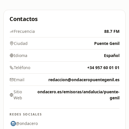
Contactos
Frecuencia
88.7 FM
Ciudad
Puente Genil
Idioma
Español
Teléfono
+34 957 60 01 01
Email
redaccion@ondaceropuentegenil.es
Sitio
ondacero.es/emisoras/andalucia/puente-
Web
genil
REDES SOCIALES
@ondacero