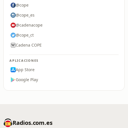
@cope
@cope_es
@cadenacope
@cope_ct
Cadena COPE
APLICACIONES
App Store
Google Play
Radios.com.es