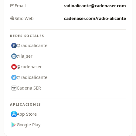
Email
radioalicante@cadenaser.com
Sitio Web
cadenaser.com/radio-alicante
REDES SOCIALES
@radioalicante
@la_ser
@cadenaser
@radioalicante
Cadena SER
APLICACIONES
App Store
Google Play