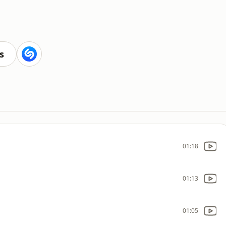
s
01:18
01:13
01:05