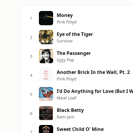
Money
1
Pink Floyd
Eye of the Tiger
2
Survivor
The Passenger
3
Iggy Pop
Another Brick In the Wall, Pt. 2
4
Pink Floyd
I'd Do Anything for Love (But I W
5
Meat Loaf
Black Betty
6
Ram Jam
Sweet Child O' Mine
7