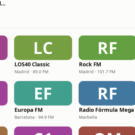
RockStar Marina Alta Dénia
LC
RF
LOS40 Classic
Rock FM
Madrid · 89.0 FM
Madrid · 101.7 FM
EF
RF
Europa FM
Radio Fórmula Mega
Barcelona · 94.9 FM
Marbella