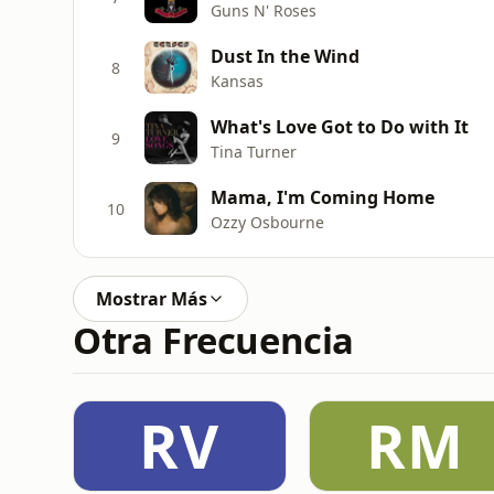
Guns N' Roses
Dust In the Wind
8
Kansas
What's Love Got to Do with It
9
Tina Turner
Mama, I'm Coming Home
10
Ozzy Osbourne
Mostrar Más
Otra Frecuencia
RV
RM