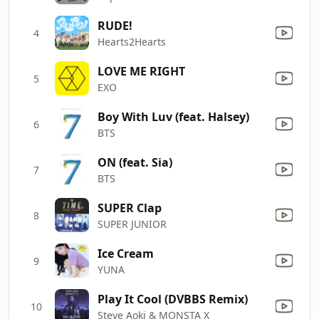
RUDE!
4
Hearts2Hearts
LOVE ME RIGHT
5
EXO
Boy With Luv (feat. Halsey)
6
BTS
ON (feat. Sia)
7
BTS
SUPER Clap
8
SUPER JUNIOR
Ice Cream
9
YUNA
Play It Cool (DVBBS Remix)
10
Steve Aoki & MONSTA X