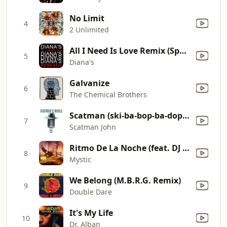
No Limit
4
2 Unlimited
All I Need Is Love Remix (Spherika Remix)
5
Diana's
Galvanize
6
The Chemical Brothers
Scatman (ski-ba-bop-ba-dop-bop)
7
Scatman John
Ritmo De La Noche (feat. DJ T.H. & Nadi Sunrise) [Manuel Le Saux & Astuni Remix] [Mixed]
8
Mystic
We Belong (M.B.R.G. Remix)
9
Double Dare
It's My Life
10
Dr. Alban