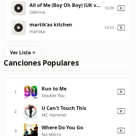
All of Me (Boy Oh Boy) (UK version)
18:39
Sabrina
martik'as kitchen
18:33
martika
Ver Lista
Canciones Populares
Run to Me
1
Double You
U Can't Touch This
2
MC Hammer
Where Do You Go
3
No Mercy