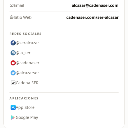
Email
alcazar@cadenaser.com
Sitio Web
cadenaser.com/ser-alcazar
REDES SOCIALES
@seralcazar
@la_ser
@cadenaser
@alcazarser
Cadena SER
APLICACIONES
App Store
Google Play