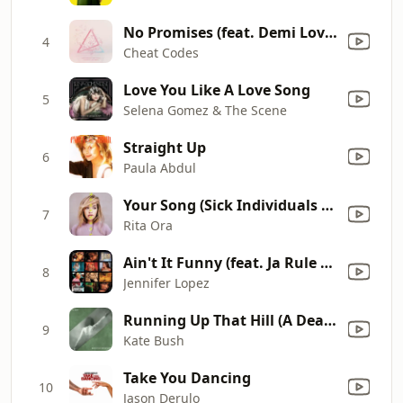
No Promises (feat. Demi Lovato) [Bassjackers Remix]
4
Cheat Codes
Love You Like A Love Song
5
Selena Gomez & The Scene
Straight Up
6
Paula Abdul
Your Song (Sick Individuals Remix)
7
Rita Ora
Ain't It Funny (feat. Ja Rule & Cadillac Tah) [Murder Remix]
8
Jennifer Lopez
Running Up That Hill (A Deal With God) [12" Mix]
9
Kate Bush
Take You Dancing
10
Jason Derulo