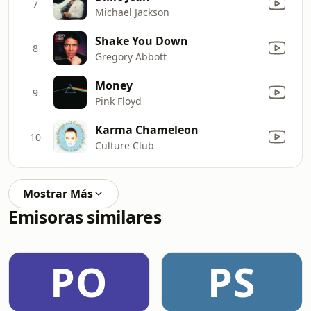
7
Michael Jackson
Shake You Down
8
Gregory Abbott
Money
9
Pink Floyd
Karma Chameleon
10
Culture Club
Mostrar Más
Emisoras similares
PO
PS