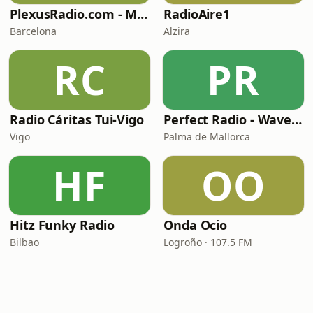
PlexusRadio.com - Motown Channel
RadioAire1
Barcelona
Alzira
RC
PR
Radio Cáritas Tui-Vigo
Perfect Radio - Wavemusic
Vigo
Palma de Mallorca
HF
OO
Hitz Funky Radio
Onda Ocio
Bilbao
Logroño · 107.5 FM