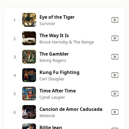
Eye of the Tiger
1
Survivor
The Way It Is
2
Bruce Hornsby & The Range
The Gambler
3
Kenny Rogers
Kung Fu Fighting
4
Carl Douglas
Time After Time
5
Cyndi Lauper
Cancion de Amor Caducada
6
Melendi
Billie Jean