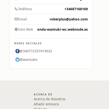
Teléfono
+34687168169
Email
roberplus@yahoo.com
Sitio Web
onda-wantuki-wc.webnode.es
REDES SOCIALES
@340772337419032
@wantukis
ACERCA DE
Acerca de Nosotros
Añadir emisora