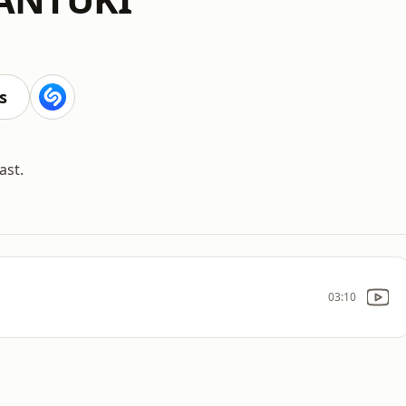
s
ast.
03:10