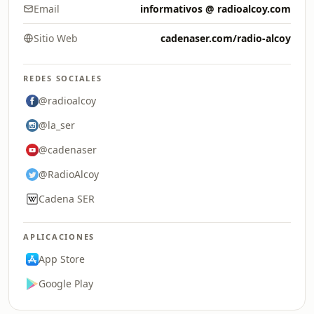
Email
informativos @ radioalcoy.com
Sitio Web
cadenaser.com/radio-alcoy
REDES SOCIALES
@radioalcoy
@la_ser
@cadenaser
@RadioAlcoy
Cadena SER
APLICACIONES
App Store
Google Play