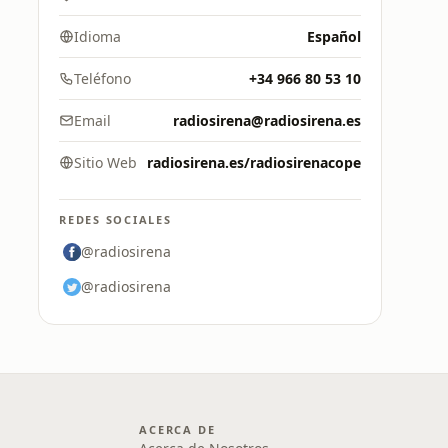
Idioma
Español
Teléfono
+34 966 80 53 10
Email
radiosirena@radiosirena.es
Sitio Web
radiosirena.es/radiosirenacope
REDES SOCIALES
@radiosirena
@radiosirena
ACERCA DE