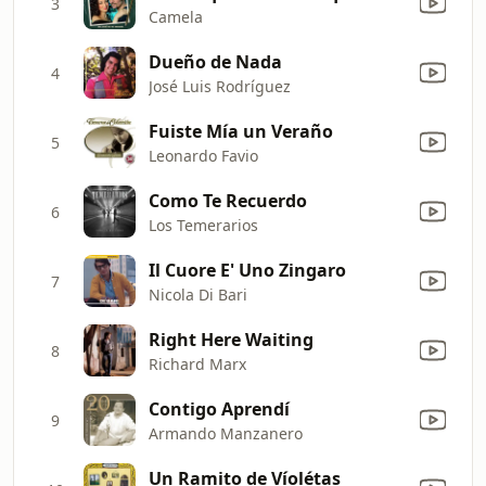
3
Camela
Dueño de Nada
4
José Luis Rodríguez
Fuiste Mía un Veraño
5
Leonardo Favio
Como Te Recuerdo
6
Los Temerarios
Il Cuore E' Uno Zingaro
7
Nicola Di Bari
Right Here Waiting
8
Richard Marx
Contigo Aprendí
9
Armando Manzanero
Un Ramito de Víolétas