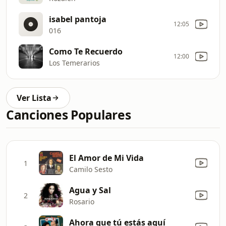
isabel pantoja
12:05
016
Como Te Recuerdo
12:00
Los Temerarios
Ver Lista
Canciones Populares
El Amor de Mi Vida
1
Camilo Sesto
Agua y Sal
2
Rosario
Ahora que tú estás aquí