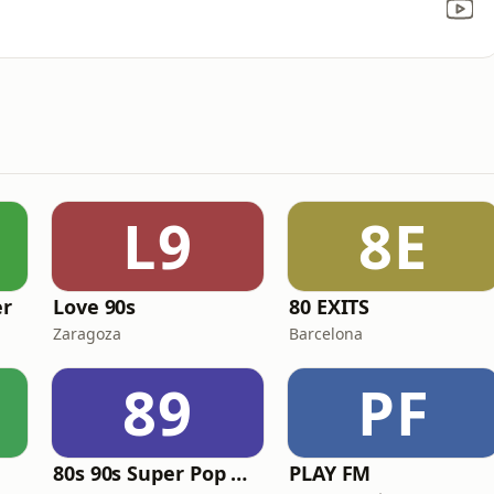
L9
8E
r
Love 90s
80 EXITS
Zaragoza
Barcelona
89
PF
80s 90s Super Pop Hits
PLAY FM