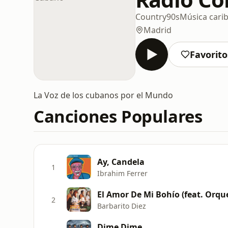
Country
90s
Música cari
Madrid
Favorito
La Voz de los cubanos por el Mundo
Canciones Populares
Ay, Candela
1
Ibrahim Ferrer
El Amor De Mi Bohío (feat. Orq
2
Barbarito Diez
Dime Dime