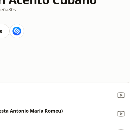
beña
80s
s
uesta Antonio María Romeu)