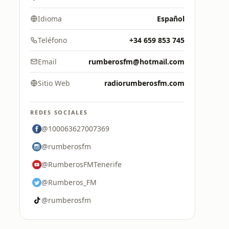
Idioma
Español
Teléfono
+34 659 853 745
Email
rumberosfm@hotmail.com
Sitio Web
radiorumberosfm.com
REDES SOCIALES
@100063627007369
@rumberosfm
@RumberosFMTenerife
@Rumberos_FM
@rumberosfm