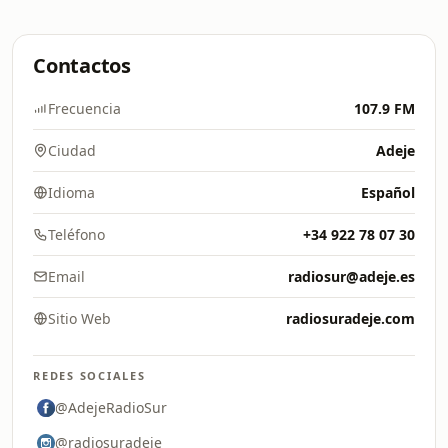
Contactos
Frecuencia
107.9 FM
Ciudad
Adeje
Idioma
Español
Teléfono
+34 922 78 07 30
Email
radiosur@adeje.es
Sitio Web
radiosuradeje.com
REDES SOCIALES
@AdejeRadioSur
@radiosuradeje