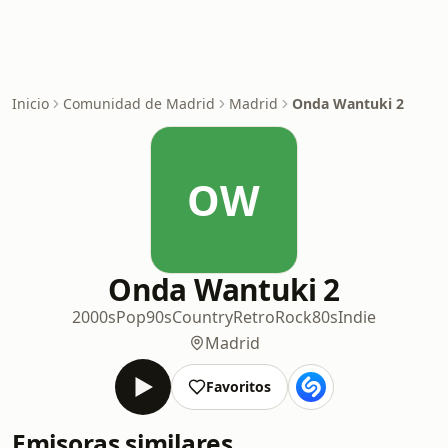
Inicio
Comunidad de Madrid
Madrid
Onda Wantuki 2
OW
Onda Wantuki 2
2000s
Pop
90s
Country
Retro
Rock
80s
Indie
Madrid
Favoritos
Emisoras similares