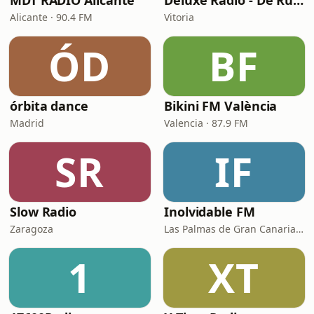
MDT RADIO Alicante
Deluxe Radio - De Rumbas
Alicante · 90.4 FM
Vitoria
ÓD
BF
órbita dance
Bikini FM València
Madrid
Valencia · 87.9 FM
SR
IF
Slow Radio
Inolvidable FM
Zaragoza
Las Palmas de Gran Canaria · 95.8 FM
1
XT