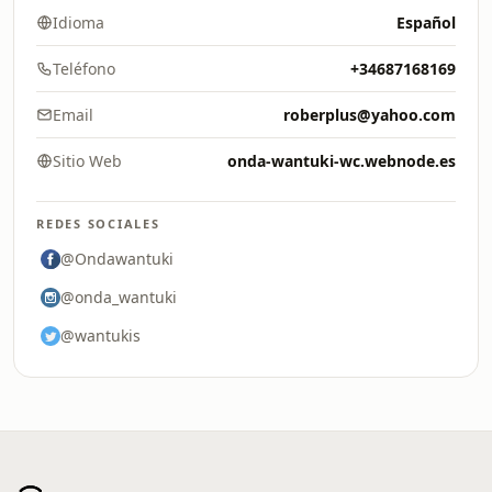
Idioma
Español
Teléfono
+34687168169
Email
roberplus@yahoo.com
Sitio Web
onda-wantuki-wc.webnode.es
REDES SOCIALES
@Ondawantuki
@onda_wantuki
@wantukis