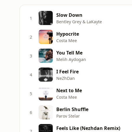
Slow Down
1
Bentley Grey & LaKayte
Hypocrite
2
Costa Mee
You Tell Me
3
Melih Aydogan
I Feel Fire
4
NeZhDan
Next to Me
5
Costa Mee
Berlin Shuffle
6
Parov Stelar
Feels Like (Nezhdan Remix)
7