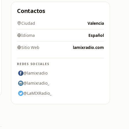
Contactos
Ciudad
Valencia
Idioma
Español
Sitio Web
lamixradio.com
REDES SOCIALES
@lamixradio
@lamixradio_
@LaMIXRadio_