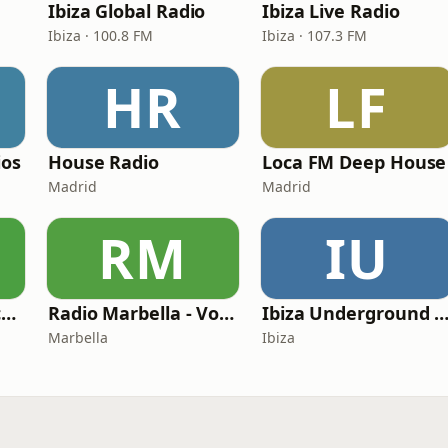
Ibiza Global Radio
Ibiza Live Radio
Ibiza · 100.8 FM
Ibiza · 107.3 FM
HR
LF
ios
House Radio
Loca FM Deep House
Madrid
Madrid
RM
IU
Ibiza Sonica - Sonica House
Radio Marbella - Vocal Deep House
Ibiza Underground Ra
Marbella
Ibiza