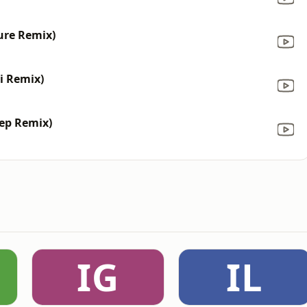
ure Remix)
gi Remix)
ep Remix)
IG
IL