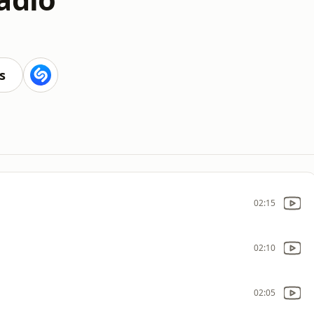
s
02:15
02:10
02:05