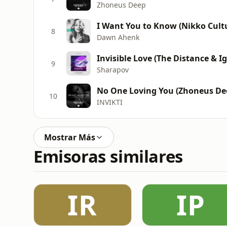
Zhoneus Deep
I Want You to Know (Nikko Cult
8
Dawn Ahenk
Invisible Love (The Distance & I
9
Sharapov
No One Loving You (Zhoneus De
10
INVIKTI
Mostrar Más
Emisoras similares
IR
IP