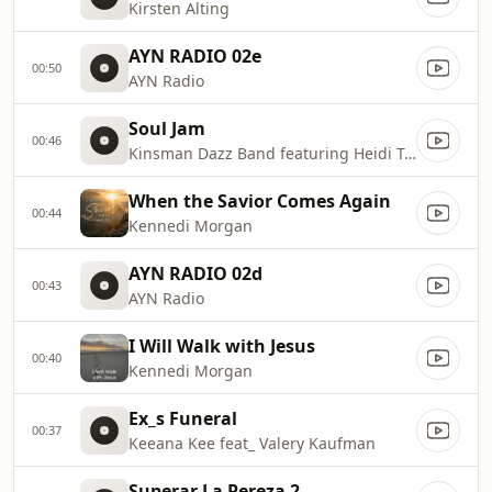
Kirsten Alting
AYN RADIO 02e
00:50
AYN Radio
Soul Jam
00:46
Kinsman Dazz Band featuring Heidi Tann
When the Savior Comes Again
00:44
Kennedi Morgan
AYN RADIO 02d
00:43
AYN Radio
I Will Walk with Jesus
00:40
Kennedi Morgan
Ex_s Funeral
00:37
Keeana Kee feat_ Valery Kaufman
Superar La Pereza 2