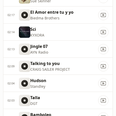
Sue Skinner
El Amor entre tu y yo
02:17
Biedma Brothers
Sci
02:14
KYXORA
Jingle 07
02:13
AYN Radio
Talking to you
02:09
CRAIG SAILER PROJECT
Hudson
02:04
Standley
Talla
02:03
DGT
Bamboleo