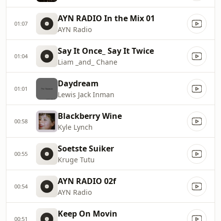
AYN RADIO In the Mix 01
01:07
AYN Radio
Say It Once_ Say It Twice
01:04
Liam _and_ Chane
Daydream
01:01
Lewis Jack Inman
Blackberry Wine
00:58
Kyle Lynch
Soetste Suiker
00:55
Kruge Tutu
AYN RADIO 02f
00:54
AYN Radio
Keep On Movin
00:51