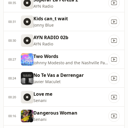
00:35
AYN Radio
Kids can_t wait
00:31
Jonny Blue
AYN RADIO 02b
00:30
AYN Radio
Two Words
00:27
Johnny Modesto and the Nashville Parthanon
No Te Vas a Derrengar
00:24
Javier Maculet
Love me
00:20
Senani
Dangerous Woman
00:16
Senani