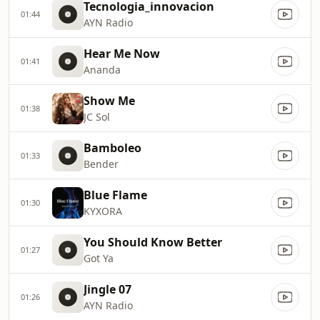
Tecnologia_innovacion
01:44
AYN Radio
Hear Me Now
01:41
Ananda
Show Me
01:38
JC Sol
Bamboleo
01:33
Bender
Blue Flame
01:30
KYXORA
You Should Know Better
01:27
Got Ya
Jingle 07
01:26
AYN Radio