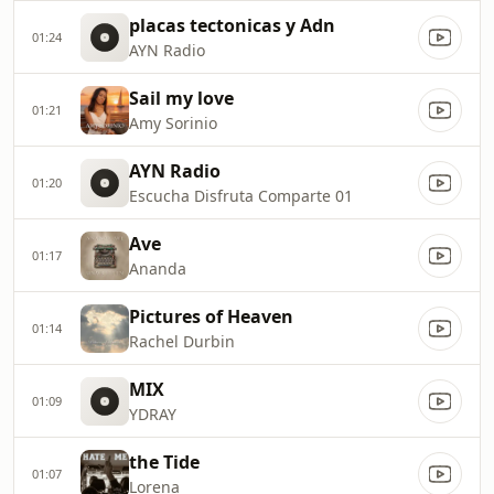
placas tectonicas y Adn
01:24
AYN Radio
Sail my love
01:21
Amy Sorinio
AYN Radio
01:20
Escucha Disfruta Comparte 01
Ave
01:17
Ananda
Pictures of Heaven
01:14
Rachel Durbin
MIX
01:09
YDRAY
the Tide
01:07
Lorena