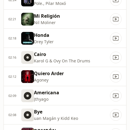
Pole., Pilar Moxó
Mi Religión
02:21
Nil Moliner
Honda
02:18
Drey Tyler
Cairo
02:16
Karol G & Ovy On The Drums
Quiero Arder
02:12
Agoney
Americana
02:09
Jthyago
Bye
02:08
uan Magán y Kidd Keo