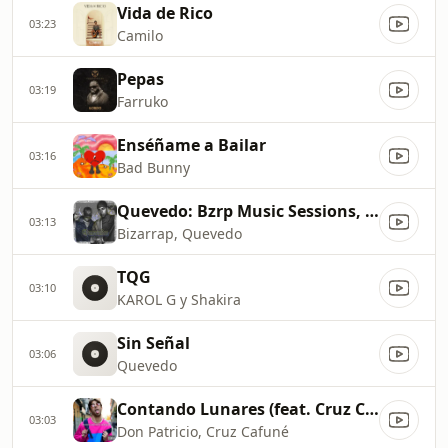
Vida de Rico
03:23
Camilo
Pepas
03:19
Farruko
Enséñame a Bailar
03:16
Bad Bunny
Quevedo: Bzrp Music Sessions, Vol. 52
03:13
Bizarrap, Quevedo
TQG
03:10
KAROL G y Shakira
Sin Señal
03:06
Quevedo
Contando Lunares (feat. Cruz Cafuné)
03:03
Don Patricio, Cruz Cafuné