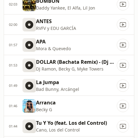
BOMBÓN
02:03
Daddy Yankee, El Alfa, Lil Jon
ANTES
02:00
RVFV y EDU GARCÍA
APA
01:57
Mora & Quevedo
DOLLAR (Bachata Remix) - (Dj DoodlEZ)
01:53
DJ Ramon, Becky G, Myke Towers
La Jumpa
01:49
Bad Bunny, Arcángel
Arranca
01:46
Becky G
Tu Y Yo (feat. Los del Control)
01:44
Cano, Los del Control