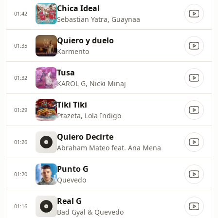
Chica Ideal
01:42
Sebastian Yatra, Guaynaa
Quiero y duelo
01:35
Karmento
Tusa
01:32
KAROL G, Nicki Minaj
Tiki Tiki
01:29
Ptazeta, Lola Indigo
Quiero Decirte
01:26
Abraham Mateo feat. Ana Mena
Punto G
01:20
Quevedo
Real G
01:16
Bad Gyal & Quevedo