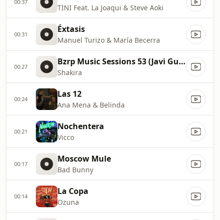
00:37
TINI Feat. La Joaqui & Steve Aoki
Éxtasis
00:31
Manuel Turizo & María Becerra
Bzrp Music Sessions 53 (Javi Guzman Remix)
00:27
Shakira
Las 12
00:24
Ana Mena & Belinda
Nochentera
00:21
Vicco
Moscow Mule
00:17
Bad Bunny
La Copa
00:14
Ozuna