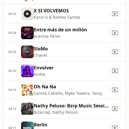
X SI VOLVEMOS
04:32
Karol G & Romeo Santos
Entre más de un millón
04:28
Arantxa Pérez
SloMo
04:26
Chanel
Envolver
04:20
Anitta
Oh Na Na
04:16
Camila Cabello, Myke Towers, Tainy
Nathy Peluso: Bzrp Music Sessions, Vol. 36
04:13
Bizarrap, Nathy Peluso
Berlín
04:11