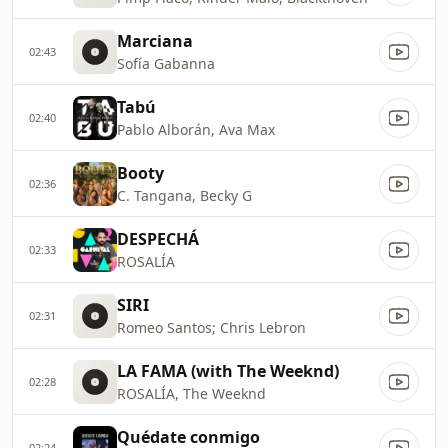
Marciana
02:43
Sofía Gabanna
Tabú
02:40
Pablo Alborán, Ava Max
Booty
02:36
C. Tangana, Becky G
DESPECHÁ
02:33
ROSALÍA
SIRI
02:31
Romeo Santos; Chris Lebron
LA FAMA (with The Weeknd)
02:28
ROSALÍA, The Weeknd
Quédate conmigo
02:24