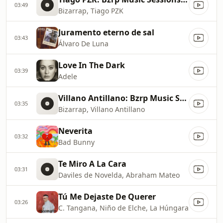
03:49
Bizarrap, Tiago PZK
Juramento eterno de sal
03:43
Álvaro De Luna
Love In The Dark
03:39
Adele
Villano Antillano: Bzrp Music Sessions, Vol. 51
03:35
Bizarrap, Villano Antillano
Neverita
03:32
Bad Bunny
Te Miro A La Cara
03:31
Daviles de Novelda, Abraham Mateo
Tú Me Dejaste De Querer
03:26
C. Tangana, Niño de Elche, La Húngara