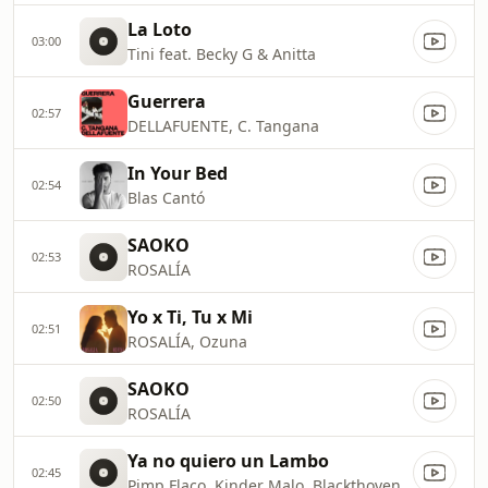
La Loto
03:00
Tini feat. Becky G & Anitta
Guerrera
02:57
DELLAFUENTE, C. Tangana
In Your Bed
02:54
Blas Cantó
SAOKO
02:53
ROSALÍA
Yo x Ti, Tu x Mi
02:51
ROSALÍA, Ozuna
SAOKO
02:50
ROSALÍA
Ya no quiero un Lambo
02:45
Pimp Flaco, Kinder Malo, Blackthoven