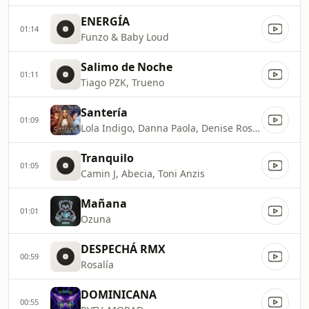
ENERGÍA
01:14
Funzo & Baby Loud
Salimo de Noche
01:11
Tiago PZK, Trueno
Santería
01:09
Lola Indigo, Danna Paola, Denise Rosenthal
Tranquilo
01:05
Camin J, Abecia, Toni Anzis
Mañana
01:01
Ozuna
DESPECHÁ RMX
00:59
Rosalía
DOMINICANA
00:55