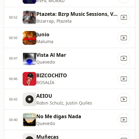
RVFV, MORAD
Ptazeta: Bzrp Music Sessions, Vol. 45
00:52
Bizarrap, Ptazeta
Junio
00:50
Maluma
Vista Al Mar
00:47
Quevedo
BIZCOCHITO
00:46
ROSALÍA
AEIOU
00:43
Robin Schulz, Justin Quiles
No Me digas Nada
00:40
Quevedo
Muñecas