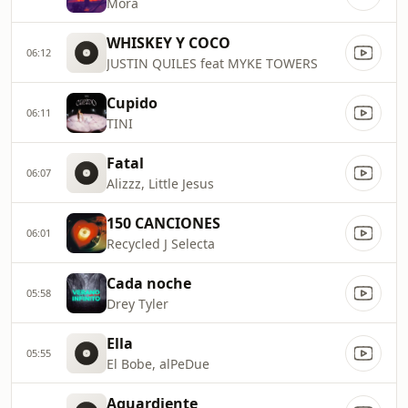
Mora
WHISKEY Y COCO
06:12
JUSTIN QUILES feat MYKE TOWERS
Cupido
06:11
TINI
Fatal
06:07
Alizzz, Little Jesus
150 CANCIONES
06:01
Recycled J Selecta
Cada noche
05:58
Drey Tyler
Ella
05:55
El Bobe, alPeDue
Aguardiente