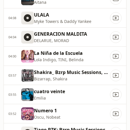
Aitana
ULALA
04:08
Myke Towers & Daddy Yankee
GENERACION MALDITA
04:04
DELARUE, MORAD
La Niña de la Escuela
04:00
Lola Indigo, TINI, Belinda
Shakira_ Bzrp Music Sessions, Vol. 53
03:57
Bizarrap, Shakira
cuatro veinte
03:55
Emilia
Numero 1
03:52
Oscu, Nobeat
Tiago PZK: Bzrp Music Sessions, Vol. 48