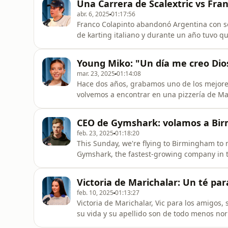
Una Carrera de Scalextric vs Fra
nos cuentan
abr. 6, 2025
01:17:56
Franco Colapinto abandonó Argentina con so
de karting italiano y durante un año tuvo qu
de su familia. La estadística tampoco estab
a la Fórmula 1, la categoría reina del autom
Young Miko: "Un día me creo Dios
todo
mar. 23, 2025
01:14:08
Hace dos años, grabamos uno de los mejore
volvemos a encontrar en una pizzería de Ma
ha cambiado en este tiempo? ¿Su música? ¿S
episodio le preparamos una sorpresa muuuy
CEO de Gymshark: volamos a Bir
choices. Visit megaphone.fm/ad
feb. 23, 2025
01:18:20
This Sunday, we're flying to Birmingham to 
Gymshark, the fastest-growing company in th
with an in-house gym—talk about his life and
challenge him with a big question: How do you build a bus
Victoria de Marichalar: Un té para
choices. Visit m
feb. 10, 2025
01:13:27
Victoria de Marichalar, Vic para los amigos
su vida y su apellido son de todo menos no
presión de periodistas y haters que la criti