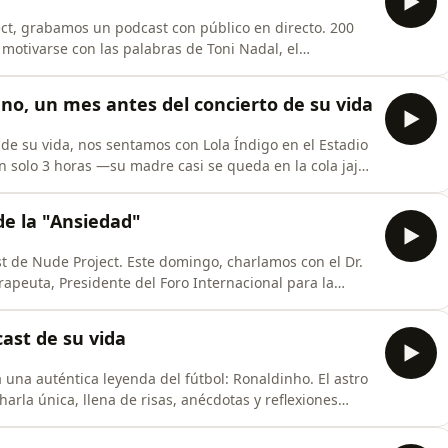
ect, grabamos un podcast con público en directo. 200
motivarse con las palabras de Toni Nadal, el
 mejores tenistas del mundo: Rafael Nadal.Desde el
lina, fracaso, talento (y de por qué no cree tanto en él).
ano, un mes antes del concierto de su vida
de su vida, nos sentamos con Lola Índigo en el Estadio
n solo 3 horas —su madre casi se queda en la cola jaja.
e España, pero hace seis años “tenía un euro, un
ar en Operación Triunfo y buscarse la vida bailando en
de la "Ansiedad"
t de Nude Project. Este domingo, charlamos con el Dr.
rapeuta, Presidente del Foro Internacional para la
pia. Learn more about your ad choices. Visit megaphone.fm/adchoices
ast de su vida
 una auténtica leyenda del fútbol: Ronaldinho. El astro
harla única, llena de risas, anécdotas y reflexiones
ndo. Un encuentro irrepetible donde el estilo y el
o a su hermano Roberto muestran su lado más personal y