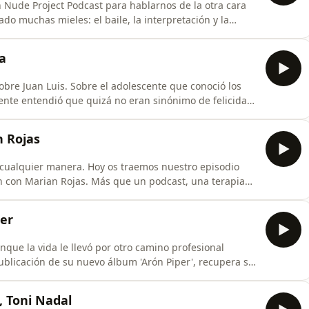
en Nude Project Podcast para hablarnos de la otra cara
bado muchas mieles: el baile, la interpretación y la
e estudio, &#39;Sene Kor Sene&#39;, el cuatro de los
 Su motivación es clara: abandonar la competitividad de
a
bre Juan Luis. Sobre el adolescente que conoció los
ente entendió que quizá no eran sinónimo de felicidad.
, levantarte y reencontrarse. Sobre ansiedad, amor,
n Rojas
 cualquier manera. Hoy os traemos nuestro episodio
n con Marian Rojas. Más que un podcast, una terapia
edad. Todas aquellas cosas de las que normalmente nos
sto lo que necesitábamos compartir.
per
que la vida le llevó por otro camino profesional
ublicación de su nuevo álbum 'Arón Piper', recupera su
asta ahora habían estado enfrentadas: su estrellato
ntamos con Arón para recorrer todas sus facetas: su
, Toni Nadal