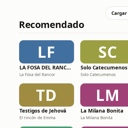
su propio camino en el mundo de la moda co
campaña de la primera
Cargar
Recomendado
LF
SC
LA FOSA DEL RANCOR
La Fosa del Rancor
Solo Catecumenos
TD
LM
Testigos de Jehová
La Milana Bonita
El rincón de Emma
La Milana Bonita