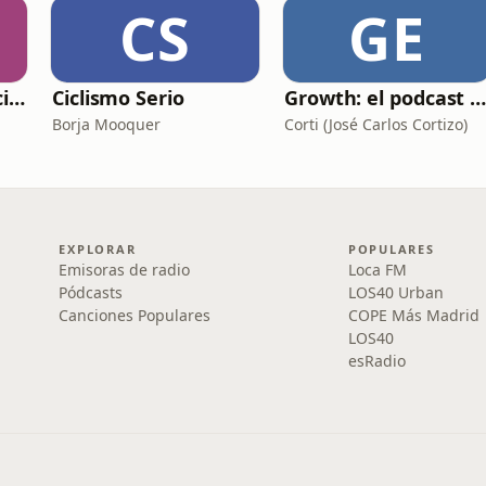
CS
GE
La Tierra Perdida: ciencia ficción épica en audio
Ciclismo Serio
Growth: el podcast de Product Hackers 
Borja Mooquer
Corti (José Carlos Cortizo)
EXPLORAR
POPULARES
Emisoras de radio
Loca FM
Pódcasts
LOS40 Urban
Canciones Populares
COPE Más Madrid
LOS40
esRadio