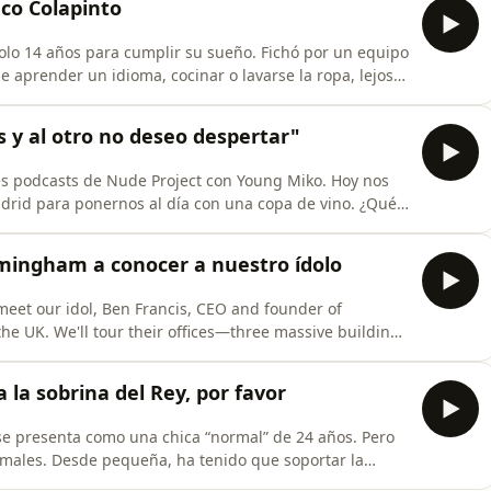
nco Colapinto
lo 14 años para cumplir su sueño. Fichó por un equipo
e aprender un idioma, cocinar o lavarse la ropa, lejos
a a su favor: sólo 1 de cada 400.000 competidores llegan
ovilismo. Es más fácil ser astronauta que piloto. Contra
 y al otro no deseo despertar"
s podcasts de Nude Project con Young Miko. Hoy nos
drid para ponernos al día con una copa de vino. ¿Qué
us amigos? ¿La fama? Y ojo… porque al final del
 rica a su fan número uno. Learn more about your ad
mingham a conocer a nuestro ídolo
meet our idol, Ben Francis, CEO and founder of
e UK. We'll tour their offices—three massive buildings
 the key factors behind a brand of $1.5 billion, and
iness in 2025? Learn more about your ad
 la sobrina del Rey, por favor
, se presenta como una chica “normal” de 24 años. Pero
rmales. Desde pequeña, ha tenido que soportar la
can por nacer en la realeza española. Ahora, busca forjar