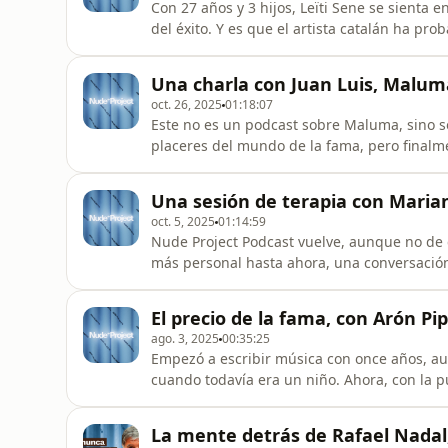
Con 27 años y 3 hijos, Leïti Sene se sienta 
del éxito. Y es que el artista catalán ha pro
música. Hoy, nos presenta su nuevo álbum d
siete que planea lanzar en toda su carrera.
Una charla con Juan Luis, Malum
la indust
oct. 26, 2025
01:18:07
Este no es un podcast sobre Maluma, sino so
placeres del mundo de la fama, pero finalm
Este es un episodio sobre tocar fondo, parar
calma, pero sobre todo, sobre propósito.
Una sesión de terapia con Maria
oct. 5, 2025
01:14:59
Nude Project Podcast vuelve, aunque no de
más personal hasta ahora, una conversació
sobre la desconexión, las drogas o la ansi
escondemos. Es duro, es real, y quizá es ju
El precio de la fama, con Arón Pi
ago. 3, 2025
00:35:25
Empezó a escribir música con once años, aun
cuando todavía era un niño. Ahora, con la p
apellido para mezclar dos identidades que h
como actor y su carrera musical. Hoy nos se
La mente detrás de Rafael Nadal
paso por Élite, la f