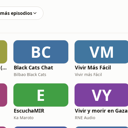
mo modelo e influencer. Tras ser la imagen de
 más episodios
BC
VM
Solo Catecumenos (Temas católicos)
Black Cats Chat
Vivir Más Fácil
Bilbao Black Cats
Vivir más Fácil
E
VY
EscuchaMIR
Vivir y morir en Gaza
Ka Maroto
RNE Audio