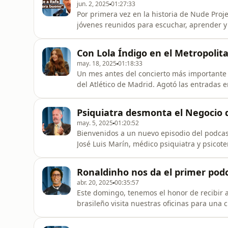
jun. 2, 2025
01:27:33
Por primera vez en la historia de Nude Proj
jóvenes reunidos para escuchar, aprender y 
entrenador que estuvo detrás de uno de los
escenario, Toni nos habla de esfuerzo, discip
Con Lola Índigo en el Metropolit
Su visión es direct
may. 18, 2025
01:18:33
Un mes antes del concierto más importante 
del Atlético de Madrid. Agotó las entradas e
Hoy es una de las artistas más escuchadas d
chándal de Humana y un sueño.” Tras fracas
Psiquiatra desmonta el Negocio 
China o Los Án
may. 5, 2025
01:20:52
Bienvenidos a un nuevo episodio del podcas
José Luis Marín, médico psiquiatra y psicote
Formación en Psicotera
Ronaldinho nos da el primer podc
abr. 20, 2025
00:35:57
Este domingo, tenemos el honor de recibir a
brasileño visita nuestras oficinas para una c
sobre su carrera, su vida y su visión del mu
talento se cruzan cara a cara. Ronnie junt