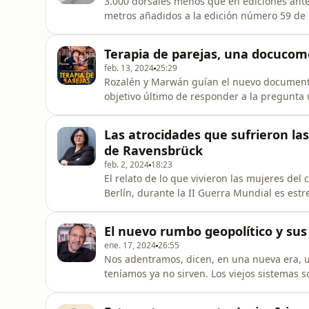
3.000 dorsales menos que en ediciones ante
metros añadidos a la edición número 59 de la Behobia San 
porqué de todas estas modificaciones y otra
cuantas se celebrar en Euskadi. Nos acompa
Terapia de parejas, una docucom
Etxeberria. Se cel
feb. 13, 2024
25:29
Rozalén y Marwán guían el nuevo documental 
objetivo último de responder a la pregunta u
salas comerciales en un día siempre marcad
febrero de este recién estrenado 2024. En este camino, cinco parejas reales reciben terapia
Las atrocidades que sufrieron l
durante seis meses para volv
de Ravensbrück
feb. 2, 2024
18:23
El relato de lo que vivieron las mujeres de
Berlín, durante la II Guerra Mundial es est
realizado un exhaustivo trabajo de document
en prostitutas y a las que se les tatuaba e
El nuevo rumbo geopolítico y sus 
sometió a las mayo
ene. 17, 2024
26:55
Nos adentramos, dicen, en una nueva era, 
teníamos ya no sirven. Los viejos sistemas s
problemas a los que nos enfrentamos tales 
medioambiental, las guerras o el colapso de la democracia. José Mi