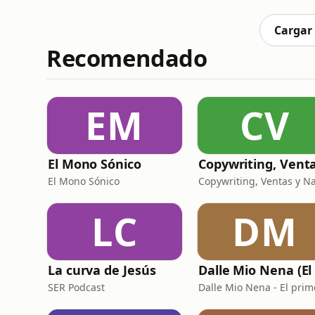
próximo sábado se enfrentarán a su primera media maratón
del entrenador de
Cargar
Recomendado
EM
CV
El Mono Sónico
El Mono Sónico
LC
DM
La curva de Jesús
SER Podcast