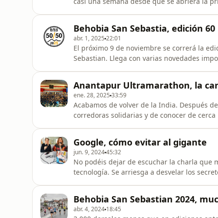
casi una semana desde que se abriera la pri
número 61, la principal novedad se sitúa en
que se inscriban tras el cierre de la prime
Behobia San Sebastia, edición 60
de las úl
abr. 1, 2025
22:01
El próximo 9 de noviembre se correrá la edi
Sebastian. Llega con varias novedades impo
participación femenina. El programa 50/50/
participación masculina y la femenina se ig
Anantapur Ultramarathon, la car
su objetivo. Entre las más dest
ene. 28, 2025
33:59
Acabamos de volver de la India. Después de
corredoras solidarias y de conocer de cerca 
Anantapur hemos regresado cansados pero f
parte de nuestro corazón y nuestra alma se
Google, cómo evitar al gigante
escuelas donde niños y
jun. 9, 2024
45:32
No podéis dejar de escuchar la charla que 
tecnología. Se arriesga a desvelar los secr
gigante se ha introducido en la educación 
están poniendo en marcha alternativas más democrátic
Behobia San Sebastian 2024, mu
reflexiona sobre el uso de
abr. 4, 2024
18:45