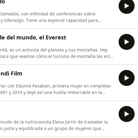
do
clamados, con infinidad de conferencias sobre
 y liderazgo. Tiene una especial capacidad para
u propia experiencia como deportista profesional y
 Hoy es un lujo contar con sus
e del mundo, el Everest
ordá, es un activista del planeta y sus montañas. Hoy
s para que veamos cómo el turismo de montaña las está
n campamento base con habitaciones calefactadas y
ndi Film
harlar con Edurne Pasaban, primera mujer en completar
2001 y 2010 y dejó así una huella imborrable en la
rona y fundadora de la asociación Mountaineers for
nción de la nutricionista Elena Jorrín de trasladar la
ción justa y equilibrada a un grupo de mujeres que