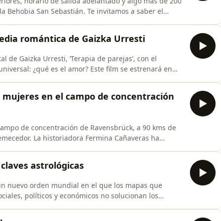
riores, horario de salida adelantado y algo más de 200
Sebastián. Te invitamos a saber el
s sorpresas de esta carrera, la más multitudinaria de
ña el coordinador de la Behobia San Sebastián, Iñigo
edia romántica de Gaizka Urresti
de Gaizka Urresti, ‘Terapia de parejas’, con el
niversal: ¿qué es el amor? Este film se estrenará en
o en el calendario para los enamorados: el 14 de
as mujeres en el campo de concentración
l campo de concentración de Ravensbrück, a 90 kms de
remecedor. La historiadora Fermina Cañaveras ha
ación sobre la historia de estas mujeres convertidas
n el pecho FELD HURE (puta de campo en español). Se les
claves astrológicas
un nuevo orden mundial en el que los mapas que
ociales, políticos y económicos no solucionan los
como el empobrecimiento de la población, la catástrofe
llán nos descubre en esta