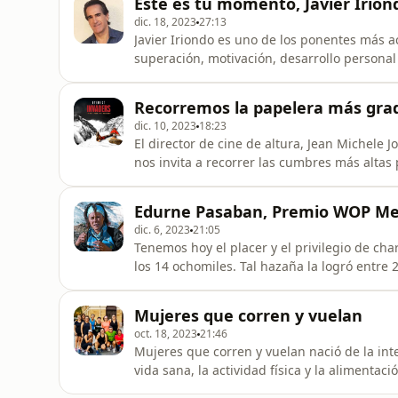
Este es tu momento, Javier Irion
charla las claves astrológic
dic. 18, 2023
27:13
Javier Iriondo es uno de los ponentes más a
superación, motivación, desarrollo personal
inspirar y transformar vidas partiendo de s
como empresario que ha triunfado y fracasado a partes iguales.
Recorremos la papelera más grad
palabras y sus enseñanzas. Nos l
dic. 10, 2023
18:23
El director de cine de altura, Jean Michele J
nos invita a recorrer las cumbres más alta
convirtiendo en auténticos vertederos. Ya no hace falta ser alpinista para alcanzar la cima. Basta
con tener mucho dinero para alojarse en u
Edurne Pasaban, Premio WOP Me
querer llegar
dic. 6, 2023
21:05
Tenemos hoy el placer y el privilegio de c
los 14 ochomiles. Tal hazaña la logró entre 
historia. Actualmente compagina su trayectoria deportiva con su carrera profesional como
conferenciante y coach en empresas. Es pat
Mujeres que corren y vuelan
Himalayas donde trabaja pa
oct. 18, 2023
21:46
Mujeres que corren y vuelan nació de la inte
vida sana, la actividad física y la alimenta
querían cambiar de hábitos. En diciembre corrieron sus primeros 10 kilómetros en Gasteiz y el