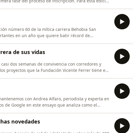
mera fase del proceso de inscripción. Para esta edición
 el sorteo que se celebrará entre todas las personas
ra fase abierta únicamente para quienes hayan corrido 3
ción número 60 de la mítica carrera Behobia San
rtantes en un año que quiere batir récord de
25, puesto en marcha en 2018 para conseguir que la
ualasen, ha ido dando sus frutos y pretende alcanzar
rera de sus vidas
 casi dos semanas de convivencia con corredores y
los proyectos que la Fundación Vicente Ferrer tiene en
elices. Eso sí, no hemos vuelto enteros porque una
 ha quedado en las aldeas que hemos visitado, en las
mantenemos con Andrea Alfaro, periodista y experta en
etos de Google en este ensayo que analiza como el
y cómo padres y madres de distintas partes del mundo
as y sostenibles. En este ensayo se
chas novedades