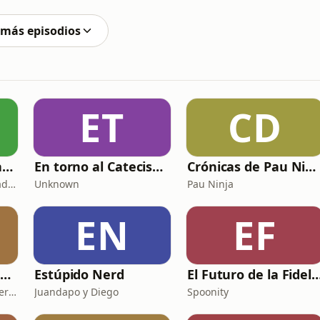
 en Bilbao. Elena Jorrín, acompañada
 más episodios
ET
CD
Copywriting, Ventas y Nada que perder
En torno al Catecismo
Crónicas de Pau Ninja
Copywriting, Ventas y Nada que Perder
Unknown
Pau Ninja
EN
EF
Dalle Mio Nena (El primer podcast rural de España)
Estúpido Nerd
El Futuro de la Fideli
Dalle Mio Nena - El primer podcast rural de España
Juandapo y Diego
Spoonity