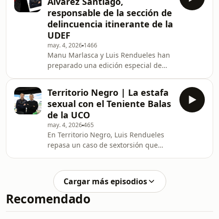
Álvarez Santiago,
especializado en prevenir suicidios
responsable de la sección de
anunciados en redes sociales. Los
delincuencia itinerante de la
periodistas han explicado cómo
UDEF
trabajan estos agentes de la Unidad
Central de Ciberdelincuencia, que
may. 4, 2026
1466
Manu Marlasca y Luis Rendueles han
rastrean mensajes publicados en
preparado una edición especial de
plataformas como TikTok o Instagram
Territorio Negro en la que han traído
como invitado a Álvaro Álvarez
Territorio Negro | La estafa
Santiago, responsable de la sección
sexual con el Teniente Balas
de delincuencia itinerante de la UDEV.
de la UCO
Learn more about your ad choices.
may. 4, 2026
465
Visit megaphone.fm/adchoices
En Territorio Negro, Luis Rendueles
repasa un caso de sextorsión que
utiliza el miedo como arma principal:
estafadores que se hacen pasar por
agentes de Interpol y de la Guardia
Cargar más episodios
Civil, incluso suplantando la identidad
Recomendado
del teniente coronel Antonio Balas,
para intimidar a sus víctimas con
falsas acusaciones y exigirles miles de