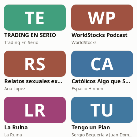
TE
WP
TRADING EN SERIO
WorldStocks Podcast
Trading En Serio
WorldStocks
RS
CA
Relatos sexuales explícitos
Católicos Algo que Saber
Ana Lopez
Espacio Hinneni
LR
TU
La Ruina
Tengo un Plan
La Ruina
Sergio Beguería y Juan Domínguez