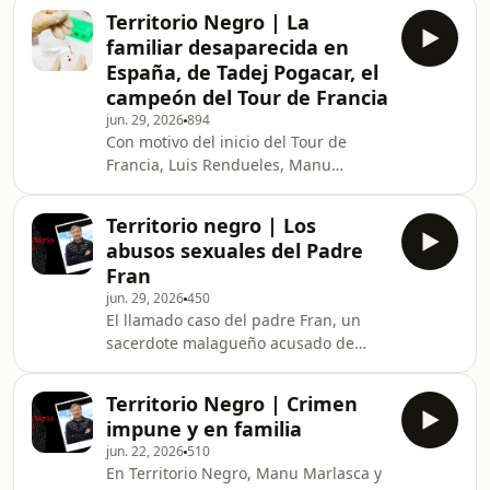
fue asesinada presuntamente por su
Territorio Negro | La
expareja Sergio Ruiz. Learn more
familiar desaparecida en
about your ad choices. Visit
España, de Tadej Pogacar, el
megaphone.fm/adchoices
campeón del Tour de Francia
jun. 29, 2026
894
Con motivo del inicio del Tour de
Francia, Luis Rendueles, Manu
Marlasca y Jorge Abad abordan un
caso que trasciende el ciclismo y se
Territorio negro | Los
adentra en la investigación policial.
abusos sexuales del Padre
Los periodistas relatan la
Fran
desaparición de Julija Pogacar, prima
jun. 29, 2026
450
del ciclista Tadej Pogačar, quien fue
El llamado caso del padre Fran, un
sacada de Eslovenia por su madre
sacerdote malagueño acusado de
cuando tenía diez años y cuyo
varias agresiones sexuales a mujeres
paradero podría encontrarse en
de su entorno, centra esta edición de
España. La investigación, en la
Territorio Negro | Crimen
'Territorio Negro'. La investigación
impune y en familia
comenzó tras el hallazgo de varios
jun. 22, 2026
510
vídeos grabados por el propio
En Territorio Negro, Manu Marlasca y
religioso, en los que presuntamente