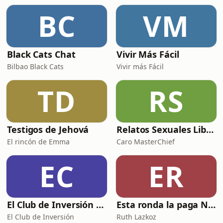
euros. Una trama que arranca con
BC
VM
contactos en redes, escala con
amenaz
Black Cats Chat
Vivir Más Fácil
Bilbao Black Cats
Vivir más Fácil
TD
RS
Testigos de Jehová
Relatos Sexuales Liberales
El rincón de Emma
Caro MasterChief
EC
ER
El Club de Inversión podcast
Esta ronda la paga Newton
El Club de Inversión
Ruth Lazkoz