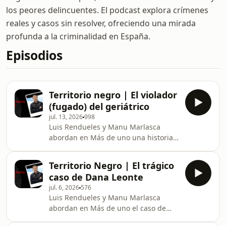
los peores delincuentes. El podcast explora crímenes
reales y casos sin resolver, ofreciendo una mirada
profunda a la criminalidad en España.
Episodios
Territorio negro | El violador
(fugado) del geriátrico
jul. 13, 2026
998
Luis Rendueles y Manu Marlasca
abordan en Más de uno una historia
que no deja lugar a la esperanza. La
víctima es una anciana, enferma de
Territorio Negro | El trágico
alzhéimer, que vivía en una residencia
caso de Dana Leonte
en Sanchinarro. Los hechos
jul. 6, 2026
576
sucedieron en 2024. Learn more
Luis Rendueles y Manu Marlasca
about your ad choices. Visit
abordan en Más de uno el caso de
megaphone.fm/adchoices
Dana Leonte, la mujer rumana que