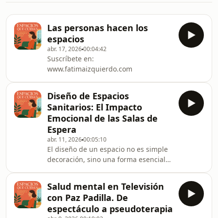
Las personas hacen los
espacios
abr. 17, 2026
00:04:42
Suscríbete en:
www.fatimaizquierdo.com
Diseño de Espacios
Sanitarios: El Impacto
Emocional de las Salas de
Espera
abr. 11, 2026
00:05:10
El diseño de un espacio no es simple
decoración, sino una forma esencial
de cuidado. A menudo, las clínicas
resultan ser técnicamente correctas
Salud mental en Televisión
pero &quot;emocionalmente
con Paz Padilla. De
torpes&quot; al ignorar cómo se
espectáculo a pseudoterapia
siente el paciente en sus