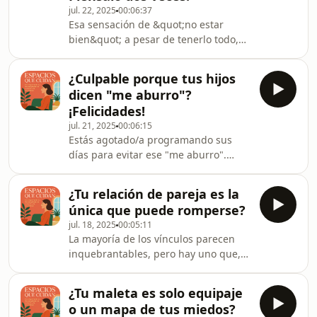
jul. 22, 2025
00:06:37
agotamiento no es solo por exceso de
Esa sensación de &quot;no estar
tareas, sino por la invisibilidad, por
bien&quot; a pesar de tenerlo todo,
dar mucho y recibir poco. El tema
esos &quot;trozos&quot; que pesan...
principal es reconocer el cansancio
no son basura. Son la materia prima
emocional invisible para poder transf
¿Culpable porque tus hijos
más valiosa para reconstruir tu vida.
dicen "me aburro"?
La verdadera transformación no borra
¡Felicidades!
lo que fuiste, lo utiliza. El tema
jul. 21, 2025
00:06:15
principal es cómo las experiencias
Estás agotado/a programando sus
pasadas y las emociones no digeridas
días para evitar ese "me aburro".
pueden ser transformadas en la base
Pero, sin saberlo, les estás robando la
para un crecimiento personal y una
oportunidad de crear, descubrir y
vida m
¿Tu relación de pareja es la
escucharse a sí mismos. Esa
única que puede romperse?
sensación es, en realidad, el
jul. 18, 2025
00:05:11
verdadero don de su desarrollo, un
La mayoría de los vínculos parecen
espacio donde inventarán mundos. El
inquebrantables, pero hay uno que,
tema principal es el valor del
al no estar hecho de obligación, es el
aburrimiento infantil para un
más frágil y el más importante.
desarrollo pleno.Suscríbete en mi
¿Tu maleta es solo equipaje
Solemos darlo por sentado, dejando
web para recibir más historias como
o un mapa de tus miedos?
que la rutina reemplace al afecto,