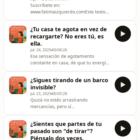
Suscríbete en:
www.fatimaizquierdo.comEste texto
de Fátima Izquierdo, titulado "Enfriar
la Mente: Estrategias para la Calma
¿Tu casa te agota en vez de
Interior", aborda cómo el calor
recargarte? No eres tú, es
ambiental intensifica el estrés y el
ella.
malestar emocional. Se explica que la
jul. 24, 2025
00:06:26
fatiga aumenta y la regulación
Esa sensación de agotamiento
emocional se dificulta cuando las
constante en casa, de que tu energía
temperaturas son altas, funcionando
se esfuma al cruzar la puerta... no es
el calor como un amplificador de las
casualidad. Tu entorno, con su luz,
tensiones preexistentes. La aut
¿Sigues tirando de un barco
texturas y ruido, puede estar
invisible?
desregulando tu sistema nervioso sin
jul. 23, 2025
00:05:28
que lo sepas, especialmente si eres
Quizá no estés arrastrando
altamente sensible. El error es pensar
mercancías, pero sí
que todos sentimos igual. El tema
responsabilidades, culpas o
principal es cómo un hogar mal
expectativas, en silencio. Como las
diseñado puede ser una fuente de
¿Sientes que partes de tu
sirgueras de Bilbao, lo haces hasta
agotamiento invisib
pasado son "de tirar"?
que el cuerpo o la mente dicen basta
Piénsalo dos veces.
por el cansancio invisible. Este