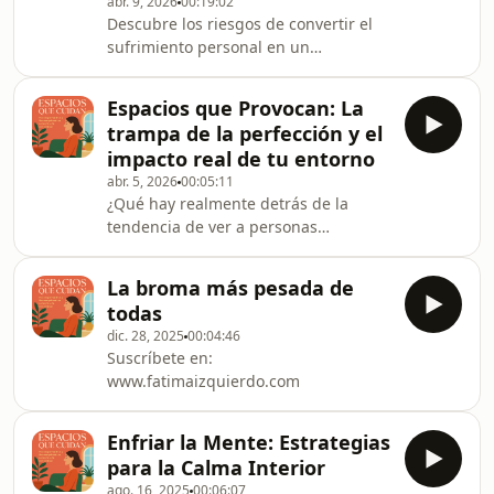
abr. 9, 2026
00:19:02
instalaciones. Por ejemplo, en los
Descubre los riesgos de convertir el
tratamientos de fertilidad, hacer que
sufrimiento personal en un
las pacientes que no logran quedarse
espectáculo mediático o autoridad
embarazadas compartan la sala de
pública. Analizamos por qué
espera con mujeres embarazada
Espacios que Provocan: La
compartir una herida en televisión no
trampa de la perfección y el
es lo mismo que procesarla, ya que
impacto real de tu entorno
un plató no sustituye a una consulta
abr. 5, 2026
00:05:11
psicológica. Entiende la peligrosa
¿Qué hay realmente detrás de la
línea entre la verdadera
tendencia de ver a personas
vulnerabilidad y la pseudoterapia en
limpiando y ordenando en redes
un mercado que premia el testimonio
sociales? En este podcast
emocional y el dolor como mensa
La broma más pesada de
descubrimos que no se trata de
todas
limpieza, sino de narrativa, control e
dic. 28, 2025
00:04:46
identidad. Exploramos cómo nuestros
Suscríbete en:
espacios actúan como un espejo de
www.fatimaizquierdo.com
cómo pensamos y nos regulamos,
pero también analizamos la trampa
moderna de crear entornos perfectos,
Enfriar la Mente: Estrategias
silenciosos y vacíos de fricción
para la Calma Interior
humana c
ago. 16, 2025
00:06:07