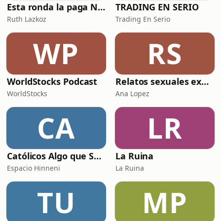
Esta ronda la paga Newton
TRADING EN SERIO
Ruth Lazkoz
Trading En Serio
WP
RS
WorldStocks Podcast
Relatos sexuales explícitos
WorldStocks
Ana Lopez
CA
LR
Católicos Algo que Saber
La Ruina
Espacio Hinneni
La Ruina
TU
MP