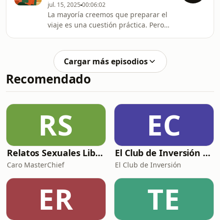
jul. 15, 2025
00:06:02
hasta que quizás sea demasiado
La mayoría creemos que preparar el
tarde. La Psicología Positiva ofrece
viaje es una cuestión práctica. Pero
una nueva perspectiva para entender
cada decisión —el exceso de
y cuidar este vínculo único.¿Estás listo
&quot;por si acaso&quot;, las prisas, o
para mirar de otra forma lo que hoy
la resistencia al cambio— revela
das por
Cargar más episodios
patrones que se replican en tu vida y
Recomendado
tus decisiones vitales. Desde la
Psicología Positiva, hemos
descubierto que estos gestos,
aparentemente triviales, son una
RS
EC
ventana a tus miedos más profundos:
al vacío, al desamparo, al des
Relatos Sexuales Liberales
El Club de Inversión podcast
Caro MasterChief
El Club de Inversión
ER
TE