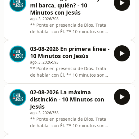
constante. El Espíritu Santo actúa “a
con Dios.
mi barca, quién? - 10
fuego lento” y requiere constancia.
Minutos con Jesús
Audios de 10 minutos que te ayudan
ago. 3, 2026
708
a rezar. Un pasaje del Evangelio, una
** Ponte en presencia de Dios. Trata
idea, una anécdota y un sacerdote
de hablar con Él. ** 10 minutos son
que te habla y habla al Señor
10 minutos aunque te puedas
invitándote a compartir tu intimidad
distraer. Llega hasta el final. ** Sé
con Dios.
03-08-2026 En primera linea -
constante. El Espíritu Santo actúa “a
10 Minutos con Jesús
fuego lento” y requiere constancia.
ago. 3, 2026
593
Audios de 10 minutos que te ayudan
** Ponte en presencia de Dios. Trata
a rezar. Un pasaje del Evangelio, una
de hablar con Él. ** 10 minutos son
idea, una anécdota y un sacerdote
10 minutos aunque te puedas
que te habla y habla al Señor
distraer. Llega hasta el final. ** Sé
invitándote a compartir tu intimidad
02-08-2026 La máxima
constante. El Espíritu Santo actúa “a
con Dios.
distinción - 10 Minutos con
fuego lento” y requiere constancia.
Jesús
Audios de 10 minutos que te ayudan
ago. 3, 2026
758
a rezar. Un pasaje del Evangelio, una
** Ponte en presencia de Dios. Trata
idea, una anécdota y un sacerdote
de hablar con Él. ** 10 minutos son
que te habla y habla al Señor
10 minutos aunque te puedas
invitándote a compartir tu intimidad
distraer. Llega hasta el final. ** Sé