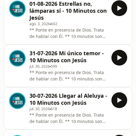
con Dios.
01-08-2026 Estrellas no,
constante. El Espíritu Santo actúa “a
lámparas sí - 10 Minutos con
fuego lento” y requiere constancia.
Jesús
Audios de 10 minutos que te ayudan
ago. 3, 2026
602
a rezar. Un pasaje del Evangelio, una
** Ponte en presencia de Dios. Trata
idea, una anécdota y un sacerdote
de hablar con Él. ** 10 minutos son
que te habla y habla al Señor
10 minutos aunque te puedas
invitándote a compartir tu intimidad
distraer. Llega hasta el final. ** Sé
con Dios.
31-07-2026 Mi único temor -
constante. El Espíritu Santo actúa “a
10 Minutos con Jesús
fuego lento” y requiere constancia.
jul. 30, 2026
599
Audios de 10 minutos que te ayudan
** Ponte en presencia de Dios. Trata
a rezar. Un pasaje del Evangelio, una
de hablar con Él. ** 10 minutos son
idea, una anécdota y un sacerdote
10 minutos aunque te puedas
que te habla y habla al Señor
distraer. Llega hasta el final. ** Sé
invitándote a compartir tu intimidad
30-07-2026 Llegar al Aleluya -
constante. El Espíritu Santo actúa “a
con Dios.
10 Minutos con Jesús
fuego lento” y requiere constancia.
jul. 30, 2026
618
Audios de 10 minutos que te ayudan
** Ponte en presencia de Dios. Trata
a rezar. Un pasaje del Evangelio, una
de hablar con Él. ** 10 minutos son
idea, una anécdota y un sacerdote
10 minutos aunque te puedas
que te habla y habla al Señor
distraer. Llega hasta el final. ** Sé