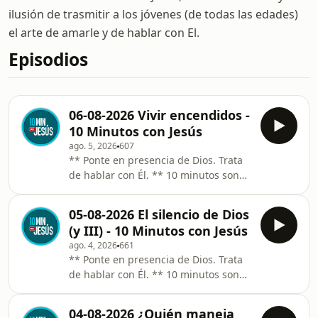
ilusión de trasmitir a los jóvenes (de todas las edades)
el arte de amarle y de hablar con El.
Episodios
06-08-2026 Vivir encendidos -
10 Minutos con Jesús
ago. 5, 2026
607
** Ponte en presencia de Dios. Trata
de hablar con Él. ** 10 minutos son
10 minutos aunque te puedas
distraer. Llega hasta el final. ** Sé
05-08-2026 El silencio de Dios
constante. El Espíritu Santo actúa “a
(y III) - 10 Minutos con Jesús
fuego lento” y requiere constancia.
ago. 4, 2026
661
Audios de 10 minutos que te ayudan
** Ponte en presencia de Dios. Trata
a rezar. Un pasaje del Evangelio, una
de hablar con Él. ** 10 minutos son
idea, una anécdota y un sacerdote
10 minutos aunque te puedas
que te habla y habla al Señor
distraer. Llega hasta el final. ** Sé
invitándote a compartir tu intimidad
04-08-2026 ¿Quién maneja