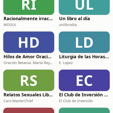
RI
UL
Racionalmente irracional
Un libro al día
MOGUL
unlibrodia
HD
LD
Hilos de Amor Oraciones que sanan el alma. Encuentros íntimos con Dios.
Liturgia de las Horas (España)
Oración Betania. Marta Reyes y Cristina Martínez
E. Lopez
RS
EC
Relatos Sexuales Liberales
El Club de Inversión podcast
Caro MasterChief
El Club de Inversión