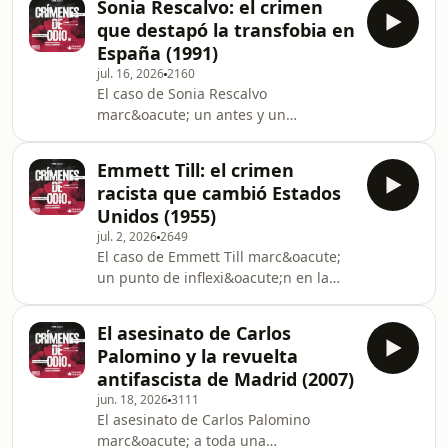
Sonia Rescalvo: el crimen
derecha. En este episodio analizamos
que destapó la transfobia en
qu&eacute; ocurri&oacute; en Nueva
España (1991)
Zelanda en marzo de 2019,
jul. 16, 2026
2160
c&oacute;mo una teor&iacute;a
El caso de Sonia Rescalvo
conspirativa conocida como el Gran
marc&oacute; un antes y un
Reemplazo se convirti&oacute; en una
despu&eacute;s en la
de las principales narrativas del
visibilizaci&oacute;n de la violencia
supremacismo blanco y por
Emmett Till: el crimen
contra las personas trans en
qu&eacute; sus efect
racista que cambió Estados
Espa&ntilde;a. En 1991, Sonia fue
Unidos (1955)
asesinada en Barcelona por un grupo
jul. 2, 2026
2649
neonazi en un contexto de
El caso de Emmett Till marc&oacute;
exclusi&oacute;n social, transfobia y
un punto de inflexi&oacute;n en la
violencia estructural.Su historia
historia de Estados Unidos.En 1955,
evidenci&oacute; la vulnerabilidad de
este adolescente de 14 a&ntilde;os
muchos colectivos y la impunidad con
El asesinato de Carlos
fue asesinado en Mississippi en un
la que actuaban
Palomino y la revuelta
contexto de segregaci&oacute;n racial
antifascista de Madrid (2007)
y violencia sistem&aacute;tica contra
jun. 18, 2026
3111
la poblaci&oacute;n negra. Este
El asesinato de Carlos Palomino
episodio reconstruye qui&eacute;n
marc&oacute; a toda una
era Emmett, qu&eacute;