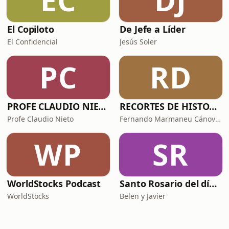
EC
DJ
El Copiloto
De Jefe a Líder
El Confidencial
Jesús Soler
PC
RD
PROFE CLAUDIO NIETO
RECORTES DE HISTORIA Y CIENCIA
Profe Claudio Nieto
Fernando Marmaneu Cánovas
WP
SR
WorldStocks Podcast
Santo Rosario del día. 🙏 Reza con nosotros en castellano 🇪🇸
WorldStocks
Belen y Javier