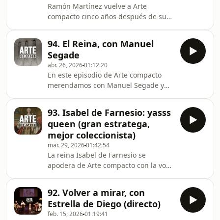
Ramón Martínez vuelve a Arte
contemporáneo.En este episodio
compacto cinco años después de su
hablamos del artista británico David
primera visita con Maricones de
Hockney, de sus icónicas pisci
antaño. Esta vez trae bajo el brazo Su
94. El Reina, con Manuel
fulgor puede destruir vuestro mundo.
Segade
Una mirada LGTBI+ a la historia de la
abr. 26, 2026
01:12:20
literatura española (Egales), un
En este episodio de Arte compacto
monumental ensayo de más de 1.200
merendamos con Manuel Segade y
páginas ilustrado por Juanma
charlamos sobre qué significa dirigir
Samusenko que rastrea siglos de
hoy el Museo Reina Sofía –cargo que
deseo, silencios, borrados,
93. Isabel de Farnesio: yasss
ocupa desde 2023– y cómo un museo
traducciones traicioneras y resiste
queen (gran estratega,
de arte contemporáneo se relaciona
mejor coleccionista)
con la sociedad, las nuevas
mar. 29, 2026
01:42:54
generaciones y los debates de
La reina Isabel de Farnesio se
nuestro tiempo.Nos centramos en la
apodera de Arte compacto con la voz
nueva planta 4 de la colección —
de Noelia García Pérez, directora del
dedicada al periodo que va desde
'Prado en femenino’ y catedrática de
1975, desde la Transición española
92. Volver a mirar, con
Historia del Arte en la Universidad de
Estrella de Diego (directo)
Murcia, donde dirige también el
feb. 15, 2026
01:19:41
grupo de investigación Arte, Poder y