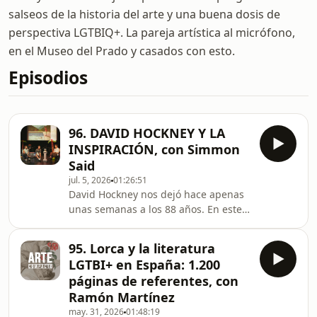
salseos de la historia del arte y una buena dosis de
perspectiva LGTBIQ+. La pareja artística al micrófono,
en el Museo del Prado y casados con esto.
Episodios
96. DAVID HOCKNEY Y LA
INSPIRACIÓN, con Simmon
Said
jul. 5, 2026
01:26:51
David Hockney nos dejó hace apenas
unas semanas a los 88 años. En este
último episodio de la temporada de
Arte compacto nos reunimos con
95. Lorca y la literatura
nuestro amigo el artista Simmon Said,
LGTBI+ en España: 1.200
fan absoluto de Hockney, para
páginas de referentes, con
celebrar la creatividad, la libertad y el
Ramón Martínez
legado de uno de los pintores más
may. 31, 2026
01:48:19
importantes del arte