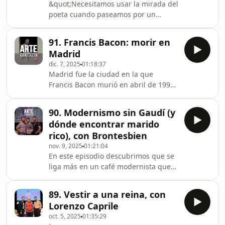
&quot;Necesitamos usar la mirada del
GéneroElisabetta Farnese, como la
poeta cuando paseamos por un
llamaron al nacer, no solo fue reina
museo&quot;. Esta frase de la gran
consorte de España al casarse con
Estrella de Diego sobrevuela todo este
Felipe V: fue una de las grandes
91. Francis Bacon: morir en
episodio que combina una merienda
mentes polít
Madrid
con Maruja Mallo en Galerías
dic. 7, 2025
01:18:37
Preciados, la llegada súbita del
Madrid fue la ciudad en la que
feminismo a las aulas de Historia del
Francis Bacon murió en abril de 1992,
Arte y varias referencias a Jacques
y ¿no es morir en ella una forma de
Lacan.Doctora en Historia del Arte,
quedar unido para siempre a una
miembro del Real Patronato del
90. Modernismo sin Gaudí (y
ciudad?En este episodio grabado con
Museo del Prado, académ
dónde encontrar marido
público en Londres como parte del V
rico), con Brontesbien
Festival de Cultura Queer en Español
nov. 9, 2025
01:21:04
de Romancero Books, hablamos de
En este episodio descubrimos que se
Francis Bacon, de su vida como
liga más en un café modernista que
adolescente gay expulsado de su casa
en cualquier app, que Gaudí podría
en Dublín y de su relación visceral
ser el típico niño repelente de clase y
con la pintura. No
89. Vestir a una reina, con
que los suelos modernistas tienen
Lorenzo Caprile
más personalidad que mucha
oct. 5, 2025
01:35:29
gente.Nuestro admirado Brontë (aka