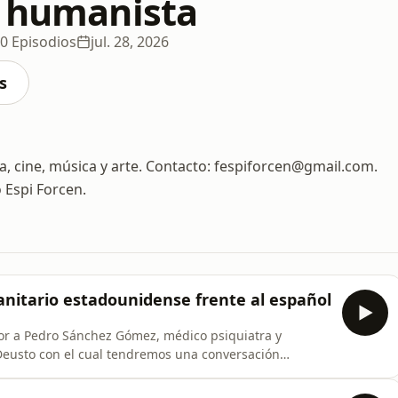
o humanista
0 Episodios
jul. 28, 2026
s
ía, cine, música y arte. Contacto: fespiforcen@gmail.com.
 Espi Forcen.
anitario estadounidense frente al español
or a Pedro Sánchez Gómez, médico psiquiatra y
Deusto con el cual tendremos una conversación
ón comparativa sobre los sistemas sanitarios de España