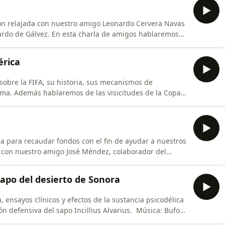
ón relajada con nuestro amigo Leonardo Cervera Navas
nardo de Gálvez. En esta charla de amigos hablaremos
nador, administrador y gestor cultural, y las
nuestro mundo actual. El nuevo libro de Leonardo,
érica
sobre la FIFA, su historia, sus mecanismos de
ama. Además hablaremos de las visicitudes de la Copa
: Dai Dai de Shakira y Burna Boy Imagen: Foto tomada
oston por este autor.
ia para recaudar fondos con el fin de ayudar a nuestros
 con nuestro amigo José Méndez, colaborador del
cuentra en primera línea liderando ayuda el pueblo
a ayudar a Venezuela se puede hacer una transferencia
sapo del desierto de Sonora
, ensayos clínicos y efectos de la sustancia psicodélica
n defensiva del sapo Incillius Alvarius. Música: Bufo
ack