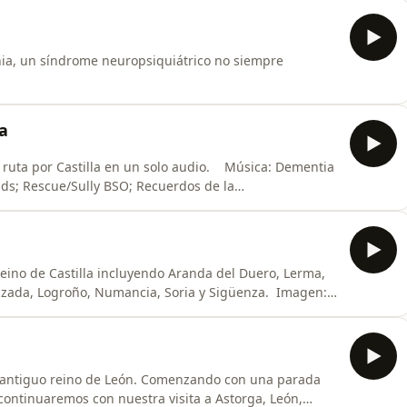
nia, un síndrome neuropsiquiátrico no siempre
1177/0091217421994078
a
a ruta por Castilla en un solo audio. Música: Dementia
ds; Rescue/Sully BSO; Recuerdos de la
reino de Castilla incluyendo Aranda del Duero, Lerma,
lzada, Logroño, Numancia, Soria y Sigüenza. Imagen:
orum/Atrium Musicae de Madrid; Near Light/Olafur
 Alhmbra/Francisco Tárrega.
l antiguo reino de León. Comenzando con una parada
continuaremos con nuestra visita a Astorga, León,