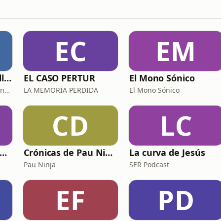
EC
EM
Budismo en zapatillas, El budismo sin sermones
EL CASO PERTUR
El Mono Sónico
Budismo Asmr y Abundancia
LA MEMORIA PERDIDA
El Mono Sónico
CD
LC
En torno al Catecismo
Crónicas de Pau Ninja
La curva de Jesús
Pau Ninja
SER Podcast
EF
PD