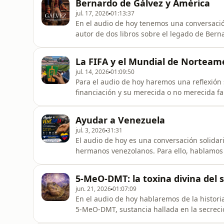
Bernardo de Gálvez y América
jul. 17, 2026
01:13:37
En el audio de hoy tenemos una conversaci
autor de dos libros sobre el legado de Ber
de la vida de Gálvez y su talento como gober
implicaciones que estos valores tienen en 
La FIFA y el Mundial de Norteam
"Bernardo de Gálvez. En el n
jul. 14, 2026
01:09:50
Para el audio de hoy haremos una reflexión 
financiación y su merecida o no merecida f
del Mundo de 2026 en Norteamérica. Música
durante el partido Alemania - Paraguay en B
Ayudar a Venezuela
jul. 3, 2026
31:31
El audio de hoy es una conversación solidar
hermanos venezolanos. Para ello, hablamos
último humanista y con Raffaella que se en
venezolano tras el terrible terremoto. Par
5-MeO-DMT: la toxina divina del 
por PayPal a nuestro a
jun. 21, 2026
01:07:09
En el audio de hoy hablaremos de la historia
5-MeO-DMT, sustancia hallada en la secreció
Alvarius - The Underground Secret Soundtr