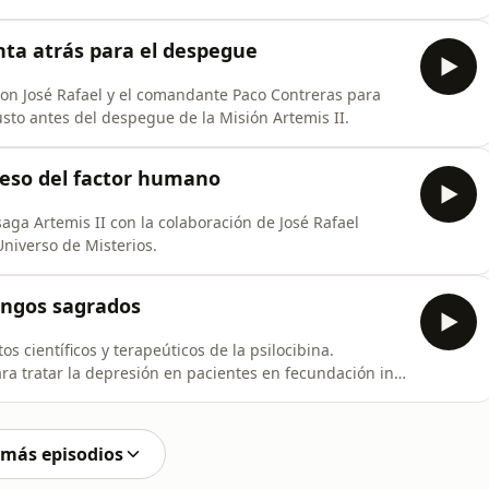
nferrada, El Bierzo, Las Médulas y Braganza en
visita a San Pedro de La Nave, Zamora y Toro. Música:
enta atrás para el despegue
con José Rafael y el comandante Paco Contreras para
usto antes del despegue de la Misión Artemis II.
greso del factor humano
aga Artemis II con la colaboración de José Rafael
niverso de Misterios.
hongos sagrados
s científicos y terapeúticos de la psilocibina.
ara tratar la depresión en pacientes en fecundación in
 las interacciones farmacológicas de la psilocibina:
 más episodios