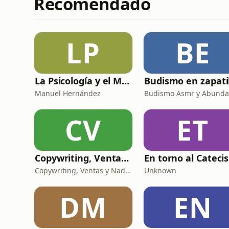
Recomendado
LP
BE
La Psicología y el Modelo Parcuve®
Manuel Hernández
CV
ET
Copywriting, Ventas y Nada que perder
Copywriting, Ventas y Nada que Perder
Unknown
DM
EN