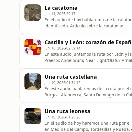
La catatonia
jun. 11, 2026
29:17
En el audio de hoy hablaremos de la catato
identificado. Artículo sobre la catatonia:
https://journals.sagepub.com/doi/abs/10.
Castilla y León: corazón de Españ
jun. 10, 2026
02:59:14
En este audio juntamos la ruta por León y l
Praecox Angelorum; Near Light/Olafur Arnal
Alhambra/Francisco Tárrega.
Una ruta castellana
jun. 10, 2026
01:34:12
En este audio hablaremos de la ruta por el 
Burgos, Atapuerca, Santo Domingo de la Ca
Atapuerca Música: Dementia Praecox Angel
Arnalds; Rescue/Sully BSO; Recuerdos de la
Una ruta leonesa
jun. 10, 2026
01:28:28
En el audio de hoy haremos una ruta por e
en Medina del Campo, Tordesillas y Rueda, 