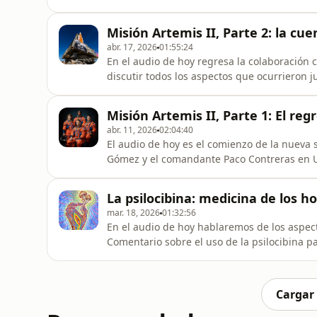
Valencia de Don Juan, Jimenez de Jamuz, Po
Portugal. Finalmente narraremos la mística 
Misión Artemis II, Parte 2: la cu
Dementia Praecox Angelorum-Atr
abr. 17, 2026
01:55:24
En el audio de hoy regresa la colaboración 
discutir todos los aspectos que ocurrieron j
Misión Artemis II, Parte 1: El re
abr. 11, 2026
02:04:40
El audio de hoy es el comienzo de la nueva s
Gómez y el comandante Paco Contreras en U
La psilocibina: medicina de los 
mar. 18, 2026
01:32:56
En el audio de hoy hablaremos de los aspecto
Comentario sobre el uso de la psilocibina p
vitro: https://www.fertstert.org/news-do/psilocybin-potential-alternative-ssris-depression-women-
undergoing-vitro-fertilization Artículo sobre
https://www.
Cargar