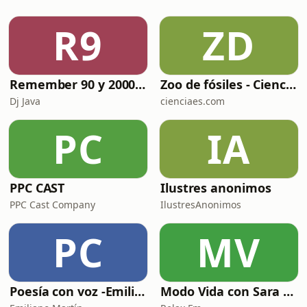
existencia, el perdón y lo que hay
"más allá". En este video, exploramos
R9
ZD
su impactante historia y cómo hoy
ayuda
Remember 90 y 2000 en PLAY WITH ME by Dj Java
Zoo de fósiles - Cienciaes.com
Dj Java
cienciaes.com
PC
IA
PPC CAST
Ilustres anonimos
PPC Cast Company
IlustresAnonimos
PC
MV
Poesía con voz -Emiliano Martín- Podcasts
Modo Vida con Sara Manzaneque