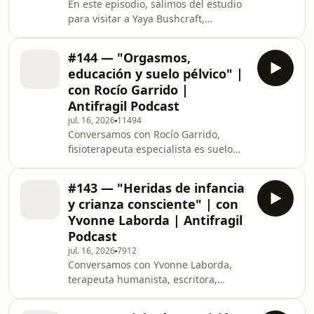
En este episodio, salimos del estudio
https://antifragilpodcast.com/ 🛒 Este
para visitar a Yaya Bushcraft,
episodio es posible gracias a
terapeuta e influencer sénior catalana
BELEVELS, la marca de suplementac
de 71 años que se ha vuelto viral por
#144 — "Orgasmos,
construir sus propias cabañas en el
educación y suelo pélvico" |
bosque y promover un estilo de vida
con Rocío Garrido |
de supervivencia y desconexión total.
Antifragil Podcast
Su instagram aquí:
jul. 16, 2026
11494
https://www.instagram.com/yayabushcraft/
Conversamos con Rocío Garrido,
Suscríbete a nuestra NEWSLETTER:
fisioterapeuta especialista es suelo
https://antifragilpodcast.com/ 🛒 Este
pélvico. Experta en ecografía en carga
episodio e
de la esfera abdomino pélvica.Y Ceo
#143 — "Heridas de infancia
de ESPACIO POWER. Su instagram
y crianza consciente" | con
aquí:
Yvonne Laborda | Antifragil
https://www.instagram.com/rociopowerpelvico/
Podcast
✅Solo si entras al programa del
jul. 16, 2026
7912
método Powerpelvico , por venir de
Conversamos con Yvonne Laborda,
Antifragil tienes una Valorac de suelo
terapeuta humanista, escritora,
pélvico con el equipo power valorado
conferenciante y mentora
en 100€ GRATUITA. Suscríbete
especializada en crianza consciente,