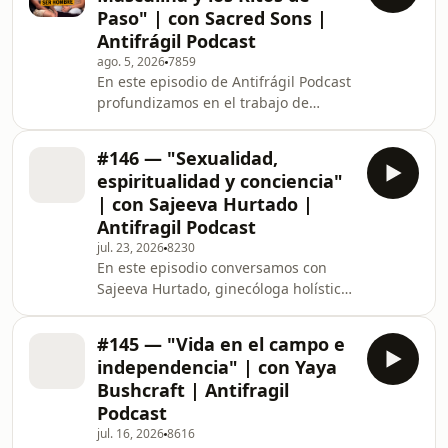
Paso" | con Sacred Sons |
Antifrágil Podcast
ago. 5, 2026
7859
En este episodio de Antifrágil Podcast
profundizamos en el trabajo de
vulnerabilidad y hermandad
masculina junto a Manu y Benjo,
#146 — "Sexualidad,
integrantes de Sacred Sons. Tras vivir
espiritualidad y conciencia"
una inmersión de varios días,
| con Sajeeva Hurtado |
analizamos los principales dolores
Antifragil Podcast
que afectan a los hombres hoy en día:
jul. 23, 2026
8230
la soledad abismal, la autoexigencia
En este episodio conversamos con
desmedida y la desconexión con el
Sajeeva Hurtado, ginecóloga holística,
propio mundo emocional. A lo largo
terapeuta de psicología Gestalt
de la charla abordam
fundadora del Movimiento Respira y
#145 — "Vida en el campo e
la escuela Llena de Vida y autora de
independencia" | con Yaya
'Respira y relaja la raja' Su instagram
Bushcraft | Antifragil
aquí:
Podcast
https://www.instagram.com/llenadevida...
jul. 16, 2026
8616
Suscríbete a nuestra NEWSLETTER: