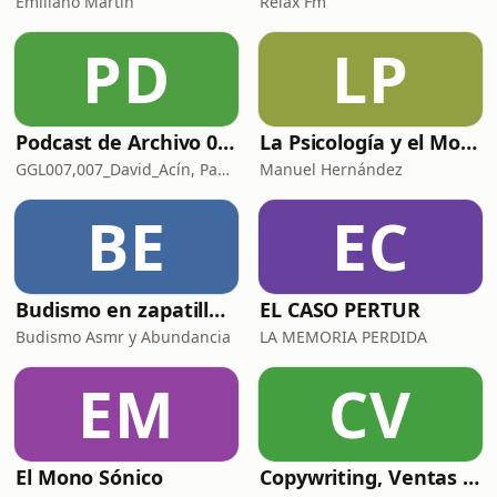
Emiliano Martín
Relax Fm
PD
LP
Podcast de Archivo 007
La Psicología y el Modelo Parcuve®
GGL007,007_David_Acín, Pablo_Ortega, 58, AlbertoBond y Claalc
Manuel Hernández
BE
EC
Budismo en zapatillas, El budismo sin sermones
EL CASO PERTUR
Budismo Asmr y Abundancia
LA MEMORIA PERDIDA
EM
CV
El Mono Sónico
Copywriting, Ventas y Nada que perder