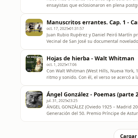
ensayistas que eclosionaron en plena postg
llamarlos “Generación de los 50”. Marcados 
participaron directamente en ella, vivieron 
Manuscritos errantes. Cap. 1 - C
mostrándonos la España d
oct. 17, 2025
01:31:57
Juan Rubio Rupérez y Daniel Peiró Martín p
Vecinal de San José su documental novelado ’
interesantísimo trabajo que los autores fu
asistentes durante más de hora y media. Una
Hojas de hierba - Walt Whitman
oct. 1, 2025
17:06
Con Walt Whitman (West Hills, Nueva York, 
ritmo y sonido. Con él, el verso se acercó a 
forma revolucionando la poesía en lengua i
libre y del canon norteamericano. Su poesía
Ángel González - Poemas (parte 2
posteriores. Cantó
jul. 31, 2025
23:25
ÁNGEL GONZÁLEZ (Oviedo 1925 – Madrid 2008) Ángel González Muñiz, poeta españo
Generación del 50. Premio Príncipe de Astur
Sofía de Poesía Iberoamericana en 1996, pu
escritura limpia, bella, directa, de impresc
poesía social, con un partic
Cargar