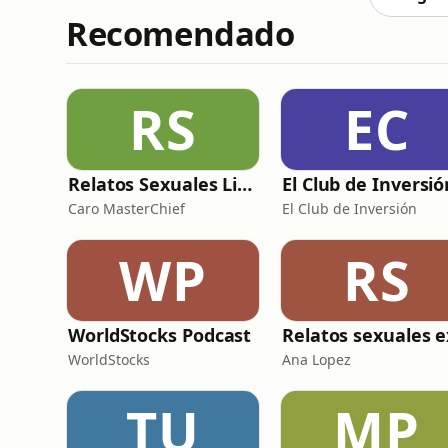
Recomendado
RS
EC
Relatos Sexuales Liberales
Caro MasterChief
El Club de Inversión
WP
RS
WorldStocks Podcast
WorldStocks
Ana Lopez
TU
MP