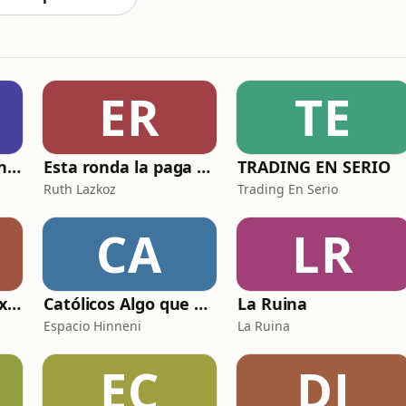
ER
TE
El Club de Inversión podcast
Esta ronda la paga Newton
TRADING EN SERIO
Ruth Lazkoz
Trading En Serio
CA
LR
Relatos sexuales explícitos
Católicos Algo que Saber
La Ruina
Espacio Hinneni
La Ruina
EC
DJ