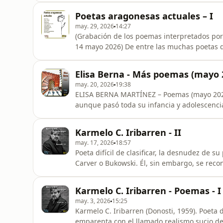
Poetas aragonesas actuales – I
may. 29, 2026
14:27
(Grabación de los poemas interpretados por T
14 mayo 2026) De entre las muchas poetas que tenemos por esta tierra, para este espacio hemos
seleccionado solamente doce, es arriesgado
que ponemos voz solo a uno de sus poemas.
Elisa Berna - Más poemas (mayo 
ellos o ellas es me
may. 20, 2026
19:38
ELISA BERNA MARTÍNEZ – Poemas (mayo 2026) Elisa Berna Martínez nació en Zaragoza e
aunque pasó toda su infancia y adolescencia
reside en la actualidad y en la que se licenció en Derecho. Ha escrito poe
su voz poética se ha ido abriendo camino c
Karmelo C. Iribarren - II
nivel nacional, y tambi
may. 17, 2026
18:57
Poeta difícil de clasificar, la desnudez de 
Carver o Bukowski. Él, sin embargo, se reco
de Biedma, Ángel González o Gabriel Aresti.
artificios, adjetivos y retórica— nos alcanza como un 
Karmelo C. Iribarren - Poemas - I
entrevistas
may. 3, 2026
15:25
Karmelo C. Iribarren (Donosti, 1959). Poeta di
emparenta con el llamado realismo sucio de