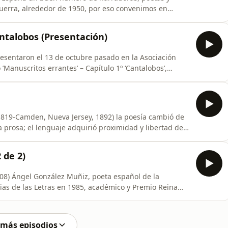
uerra, alrededor de 1950, por eso convenimos en
por las secuelas de la Guerra Civil Española, aunque no
sus consecuencias y eso tiene claro reflejo en su obra,
antalobos (Presentación)
resentaron el 13 de octubre pasado en la Asociación
Manuscritos errantes’ – Capítulo 1º ‘Cantalobos’,
eron desgranando y respondiendo preguntas a los
 auténtica gozada con la que despedimos ‘los pilares’.
1819-Camden, Nueva Jersey, 1892) la poesía cambió de
la prosa; el lenguaje adquirió proximidad y libertad de
nglesa. Es considerado el gran representante del verso
 ha sido fuente de inspiración para autores
 de 2)
l de la
ias de las Letras en 1985, académico y Premio Reina
blicó su primer libro de poemas en 1956. Con una
indible lectura, su obra es una mezcla de intimismo y
 más episodios