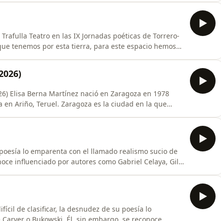
1923 – 2012 -Nobel Literatura 1996-) - Wietnam – (Voz: Trafulla, coral) 3. Diane di Prima (Nuev
rafulla Teatro en las IX Jornadas poéticas de Torrero-
 hacer una criba así, lo sabemos, teniendo en cuenta
 No pretendemos hacer una lista, ni decir quien de
2026)
n 1978
 en Ariño, Teruel. Zaragoza es la ciudad en la que
sía desde que recuerda, y
oincidiendo con un momento de auge de la poesía a
su poesía lo emparenta con el llamado realismo sucio de
noce influenciado por autores como Gabriel Celaya, Gil
 En cualquier caso, su voz poética —carente de
trallazo directo al tuétano. En alguna de las
fícil de clasificar, la desnudez de su poesía lo
 Carver o Bukowski. Él, sin embargo, se reconoce