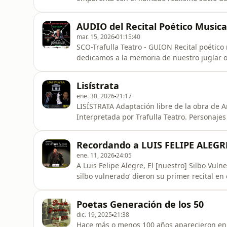
influenciado por autores como Gabriel Celay
cualquier caso, su voz poética —carente de a
AUDIO del Recital Poético Musical
trallazo directo al
mar. 15, 2026
01:15:40
SCO-Trafulla Teatro - GUION Recital poético musical – 14/03/2026 
dedicamos a la memoria de nuestro juglar o 
admiramos profundamente y de la que hemos
Nos referimos a Luis Felipe Alegre que des
Lisístrata
Alguien que con su grupo ‘El S
ene. 30, 2026
21:17
LISÍSTRATA Adaptación libre de la obra de Aristófanes, realizada por Fernando Alcaine (enero 2026)
Interpretada por Trafulla Teatro. Personajes por orden de aparición: 1. Vladimir – (Mingo España) 2.
Tatiana – (Ika Ventura) 3. Socorro – (Elisa Berna) 4. María – (Elena Parra) 5. Rosa - (PilarJulián) 6.
Melany – M.ª José Sampietro
Recordando a LUIS FELIPE ALEGR
ene. 11, 2026
24:05
A Luis Felipe Alegre, El [nuestro] Silbo Vulnerado Luis Felipe y su grupo de actores y 
silbo vulnerado’ dieron su primer recital en
ciudad. 52 años de incansable y fecunda ded
magistralmente la obra de un sinnúmero de 
Poetas Generación de los 50
su silbo se a
dic. 19, 2025
21:38
Hace más o menos 100 años aparecieron en