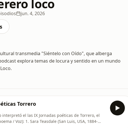
erero loco
isodios
jun. 4, 2026
s
ultural transmedia "Siéntelo con Oído", que alberga
l podcast explora temas de locura y sentido en un mundo
 Loco.
oéticas Torrero
interpretó el las IX Jornadas poéticas de Torrero, el
o) 2. Wislawa Szymborska (Polonia,