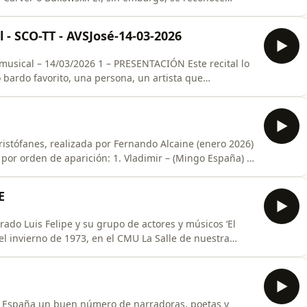
a, Gil de Biedma, Ángel González o Gabriel Aresti. En
rtificios, adjetivos y retórica— nos alcanza como un
 - SCO-TT - AVSJosé-14-03-2026
1 – PRESENTACIÓN Este recital lo
bardo favorito, una persona, un artista que
 aprendido sobre todo a amar la poesía y el teatro.
graciadamente pronto hará un año que nos dejó.
) 7. Donald – (José Luis Hernández)
E
músicos ‘El
 el invierno de 1973, en el CMU La Salle de nuestra
icación a la hermosa tarea de interpretar y difundir
poetas españoles y latinoamericanos. En abril pasado
 España un buen número de narradoras, poetas y