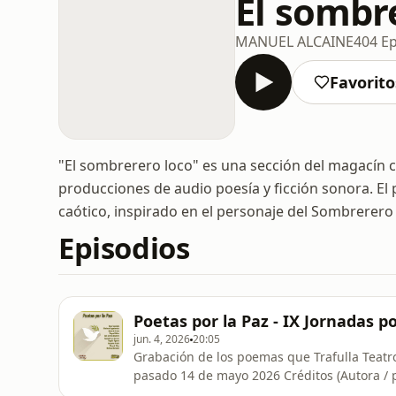
El sombr
MANUEL ALCAINE
404 Ep
Favorito
"El sombrerero loco" es una sección del magacín c
producciones de audio poesía y ficción sonora. E
caótico, inspirado en el personaje del Sombrerero
Episodios
Poetas por la Paz - IX Jornadas p
jun. 4, 2026
20:05
Grabación de los poemas que Trafulla Teatro 
pasado 14 de mayo 2026 Créditos (Autora / poema / Voz): 1. Sara Teasdale (San Luis, USA, 1884-
Nueva York 1933) – Vendrán lluvias suaves – (Voz: Daniel Morabit