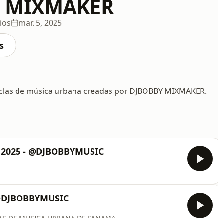
 MIXMAKER
ios
mar. 5, 2025
s
zclas de música urbana creadas por DJBOBBY MIXMAKER.
 2025 - @DJBOBBYMUSIC
 @DJBOBBYMUSIC
TAS DE MUSICA URBANA DE PANAMA.