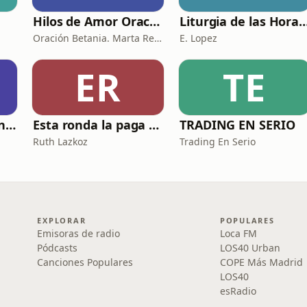
Hilos de Amor Oraciones que sanan el alma. Encuentros íntimos con Dios.
Liturgia de las Horas (
Oración Betania. Marta Reyes y Cristina Martínez
E. Lopez
ER
TE
El Club de Inversión podcast
Esta ronda la paga Newton
TRADING EN SERIO
Ruth Lazkoz
Trading En Serio
EXPLORAR
POPULARES
Emisoras de radio
Loca FM
Pódcasts
LOS40 Urban
Canciones Populares
COPE Más Madrid
LOS40
esRadio