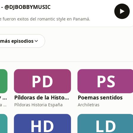
3 - @DJBOBBYMUSIC
e fueron exitos del romantic style en Panamá.
 más episodios
PD
PS
El hombre de hoy y Dios
Píldoras de la Historia de España
Poemas sentidos
P. Luis Fernando de Prada - Radio María ESP
Píldoras Historia España
Archiletras
HD
LD