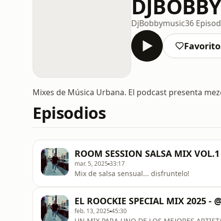
DJBOBBY
DjBobbymusic
36 Episod
Favorito
Mixes de Música Urbana. El podcast presenta me
Episodios
ROOM SESSION SALSA MIX VOL.1
mar. 5, 2025
33:17
Mix de salsa sensual... disfruntelo!
EL ROOCKIE SPECIAL MIX 2025 -
feb. 13, 2025
45:30
UN MIX PARA UNO DE LOS MEJORES ARTIS