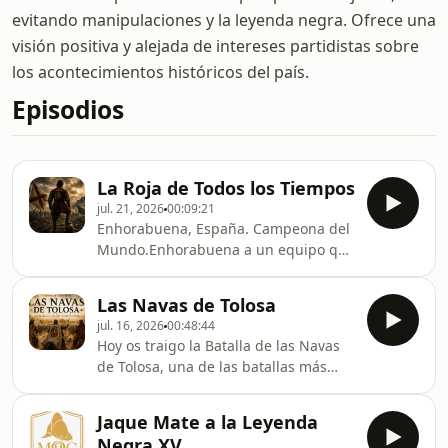
evitando manipulaciones y la leyenda negra. Ofrece una
visión positiva y alejada de intereses partidistas sobre
los acontecimientos históricos del país.
Episodios
La Roja de Todos los Tiempos
jul. 21, 2026
00:09:21
Enhorabuena, España. Campeona del
Mundo.Enhorabuena a un equipo que
juega al fútbol como tantas veces
España ha afrontado su propia
Las Navas de Tolosa
historia: con disciplina, con talento,
jul. 16, 2026
00:48:44
con compañerismo y con la convicción
Hoy os traigo la Batalla de las Navas
de que la grandeza nunca pertenece
de Tolosa, una de las batallas más
a un solo hombre, sino al esfuerzo de
importantes de la historia de España
todos.Este episodio no habla solo de
y uno de los acontecimientos que
fútbol. Habla de una selección que,
Jaque Mate a la Leyenda
marcaron el destino de la Península
sin pretenderlo, nos recuerda
Negra XV