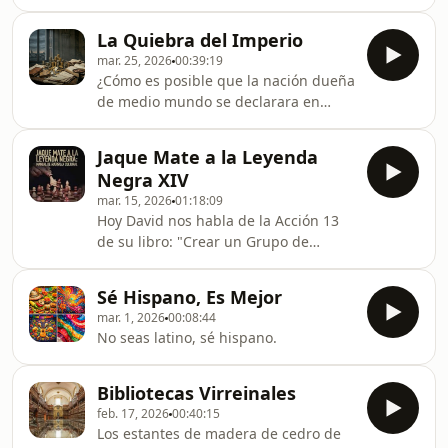
moderno. No se trató solo de
lengua.El rey cuya obra ayudó a dar
descubrir tierras, sino de diseñar la
forma al castellano, a la idea misma
La Quiebra del Imperio
primera red de gestión global,
de autoridad r
mar. 25, 2026
00:39:19
uniendo los continentes bajo una
¿Cómo es posible que la nación dueña
lógica racional que permitió que el
de medio mundo se declarara en
planeta funcionara como una unidad
bancarrota diez veces? Hoy os hablo
por primera vez.Hablamos de marinos
de la paradoja española: inundamos
y científicos que domaron a los
Jaque Mate a la Leyenda
el planeta de plata para acabar
océanos, abriendo una autopista de
Negra XIV
pagando el pan con monedas de
conocimiento que conectó Asia, A
mar. 15, 2026
01:18:09
cobre.La plata y el oro del Nuevo
Hoy David nos habla de la Acción 13
Mundo no hicieron rica a España, sino
de su libro: "Crear un Grupo de
a los banqueros prestamistas
Respuesta".El libro de Davíd
europeos, debido a una errónea
aquí:https://tinyurl.com/438s6wxu
política económica de los Austrias.Os
Sé Hispano, Es Mejor
cuento cómo Castilla cargó hu
mar. 1, 2026
00:08:44
No seas latino, sé hispano.
Bibliotecas Virreinales
feb. 17, 2026
00:40:15
Los estantes de madera de cedro de