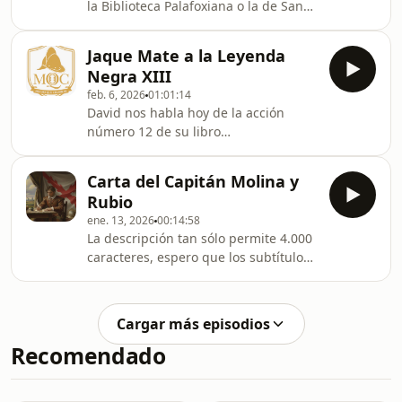
la Biblioteca Palafoxiana o la de San
Marcos de Lima nos cuentan una
historia de España en América muy
Jaque Mate a la Leyenda
alejada del mero ejercicio de
Negra XIII
conquista, fuerza y explotación.Hoy
feb. 6, 2026
01:01:14
vamos a descubrir cómo España
David nos habla hoy de la acción
construyó una infraestructura
número 12 de su libro
intelectual sin precedentes, fundando
&quot;Cartografiar a los Agentes de la
instituciones de excelencia que, en
Leyenda Negra&quot;.El libro de
volumen y calidad, superaron a
Carta del Capitán Molina y
David,
menudo a las mejores universida
Rubio
aquí:https://www.amazon.es/Jaque-
ene. 13, 2026
00:14:58
Mate-Leye...
La descripción tan sólo permite 4.000
caracteres, espero que los subtítulos
os ayuden.Sigo pendiente de dónde
colgar la carta.Un abrazo bien
grande, nos vemos por aquí.
Cargar más episodios
Recomendado