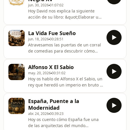
Ibérica. El 16 de julio de 1212, en las
algunas de las m
jun. 30, 2026
01:07:02
llanuras de Sierra Morena, miles de
Hoy David nos explica la siguiente
hombres se enfrentaron en un
acción de su libro: &quot;Elaborar un
combate cuyo resultado cambiaría
Argumentario Contra la Leyenda
para siempre el equilibrio de poder
Negra&quot;.El libro de David
entre cristianos y musulmanes.Pero
La Vida Fue Sueño
aquí:https://www.amazon.es/Jaque-
las Navas de
jun. 18, 2026
00:28:51
Mate-Leye...
Atravesamos las puertas de un corral
de comedias para descubrir cómo
Cervantes, Lope, Calderón, Quevedo,
Velázquez, Murillo o La Roldana
Alfonso X El Sabio
convirtieron las preguntas de toda
may. 20, 2026
00:31:02
una sociedad en algunas de las obras
Hoy os hablo de Alfonso X el Sabio, un
más extraordinarias de la historia.Un
rey que heredó un imperio en bruto y
viaje al corazón del Siglo de Oro
decidió gobernarlo desde un
español, cuando los sueños, el honor,
escritorio. El monarca que entendió
la fe, la libertad y el desengaño se
España, Puente a la
que la verdadera grandeza de un
transformaron en arte.Acomódate en
Modernidad
reino no solo se mide por los
el patio.
abr. 24, 2026
00:39:23
territorios que conquista, sino
Hoy os cuento cómo España fue una
también por la solidez de sus leyes, el
de las arquitectas del mundo
rigor de su ciencia y el orgullo de su