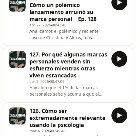
aprendí en este proceso y mis
Cómo un polémico
consejos para quien esté pensando
lanzamiento arruinó su
en lanzar la suya.Hablamos de:Cómo
marca personal | Ep. 128
nació mi membresía y por qué decidí
abr. 27, 2026
00:43:40
crearlaLa evolución de mi membresía
Analizamos el polémico y reciente
de 2023 hasta aquíLas 4 grandes
caso de Christina y Alexis, más
leccionesPreguntas para reflexionar si
conocidas en internet como The
estás pensando en crear
Lipstick Lesbians, y su reciente nueva
127. Por qué algunas marcas
marca de belleza Leaked Labs. Estas
personales venden sin
dos creadoras de contenido llegaron
esfuerzo mientras otras
a acumular +1.5M de seguidores en
viven estancadas
sus redes sociales y el respeto de
abr. 7, 2026
00:47:01
toda la industria analizando
Hay algo que el 1% de las marcas
productos de belleza de una forma
personales sabe y acumula que el
que el consumidor no estaba
resto ignora.Después de analizar
acostumbrado. Como product devel
durante meses cómo crecen y venden
126. Cómo ser
algunas de las marcas personales
extremadamente relevante
más fuertes del panorama digital, la
usando la psicología
conclusión fue clara: su ventaja no
mar. 4, 2026
00:49:40
eran los seguidores, ni la frecuencia,