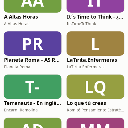
AA
IT
A Altas Horas
It´s Time to Think - ¿Nos paramos a pensar?
A Altas Horas
ItsTimeToThink
PR
L
Planeta Roma - AS Roma Podcast en Español
LaTirita.Enfermeras
Planeta Roma
LaTirita.Enfermeras
T-
LQ
Terranauts - En inglés y en español. Science and nature in 5 minutes
Lo que tú creas
Encarni Remolina
Komité Pensamiento Estratégico