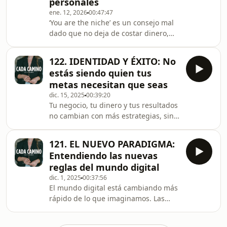
personales
repetidos en negocios digitales: la
ene. 12, 2026
00:47:47
supuesta saturación del mercado.
‘You are the niche’ es un consejo mal
Porque si todas las industrias
dado que no deja de costar dinero,
estuvieran realmente saturadas al
metas y crecimiento a miles de
mismo tiempo, el problema no sería
creadoras en todo el mundo.Cuando
estru
122. IDENTIDAD Y ÉXITO: No
creas una marca personal con el
estás siendo quien tus
objetivo de crear y crecer un negocio
metas necesitan que seas
basado en tu expertise y monetizarlo
dic. 15, 2025
00:39:20
a través de tus servicios, productos y
Tu negocio, tu dinero y tus resultados
contenido un ingrediente infaltable
no cambian con más estrategias, sino
es tu identidad profesional.Sin
cuando cambia la identidad desde la
embargo, por culpa de este consejo,
que operas. No importa cuánto
es la minorí
121. EL NUEVO PARADIGMA:
desees una vida diferente, un negocio
Entendiendo las nuevas
más grande o un nivel de éxito
reglas del mundo digital
superior: no puedes habitar una
dic. 1, 2025
00:37:56
realidad que no le corresponde a tu
El mundo digital está cambiando más
identidad.Con este episodio
rápido de lo que imaginamos. Las
inauguramos uno de los nuevos
estrategias, modelos de negocio y
temas centrales de CADA CAMINO
marcas personales que funcionaban
para el éxito personal y profesi