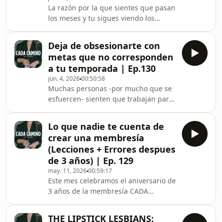
La razón por la que sientes que pasan
los meses y tu sigues viendo los
mismos resultados ante ti una y otra
vez sin que nada cambie ni en tus
Deja de obsesionarte con
ventas, ni en tu tiempo libre, ni en tu
metas que no corresponden
crecimiento no es porque necesites
a tu temporada | Ep.130
una nueva estrategia o esforzarte
jun. 4, 2026
00:50:58
más.Es porque estás enfocando tu
Muchas personas -por mucho que se
energía donde no es.En este episodio
esfuercen- sienten que trabajan para
hablamos de:Qué es un bloqueo
no avanzar y sentir que se quedan en
estratégico y por qué limita el
el mismo lugar. Eso no es casualidad.
negocioCómo ident
Lo que nadie te cuenta de
Es el fruto de trabajar fijándote
crear una membresía
metas, midiendo métricas y
(Lecciones + Errores despues
dispersándote con acciones que no
de 3 años) | Ep. 129
corresponden a tu temporada de
may. 11, 2026
00:59:17
marca.En este episodio desciframos
Este mes celebramos el aniversario de
cuales son las 4 temporadas que
3 años de la membresía CADA
atraviésan todas los negocios de
CAMINO. En este episodio os traigo
marcas personales y cuales s
todas las lecciones y errores que
THE LIPSTICK LESBIANS: