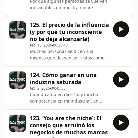
Por qué algunas personas se vuelven
ni el algoritmo, ni siquiera el
inolvidables en nuestra mente
contenido por sí solo. Su verdadera
mientras otras, incluso con más
ventaja era otra. Y en este episodio
visibilidad, pasan completamente
indagamos en cua
125. El precio de la influencia
desapercibidas?En este episodio
(y por qué tu inconsciente
exploramos la psicología de la
no te deja alcanzarla)
relevancia: qué hace que alguien
feb. 16, 2026
00:30:43
ocupe un lugar claro en el mapa
Muchas personas se dicen a si
mental de otras personas y por qué
mismas que desean ser vistas como
eso es mucho más poderoso que
referentes en su industria, ser vistas,
tener alcance, seguidores o
respetadas y escuchadas. Pero ¿saben
viralidad.La mayoría de los creadores
124. Cómo ganar en una
realmente el coste a pagar? En este
digitales
industria saturada
episodio hablamos de un miedo
feb. 2, 2026
00:45:55
invisible -y muy poco hablado- que
Cuando alguien dice “hay mucha
frena a mujeres brillantes justo antes
competencia en mi industria”, en
de convertirse en autoridad y ocupar
realidad está diciendo algo muy
su lugar en la mesa.Un miedo antiguo
distinto:“No sé por qué alguien
y demasiado arraigado en el interior
123. ‘You are the niche’: El
debería elegirme a mí entre todas las
de la me
consejo que arruinó los
opciones.”En este episodio
negocios de muchas marcas
desmontamos uno de los mitos más