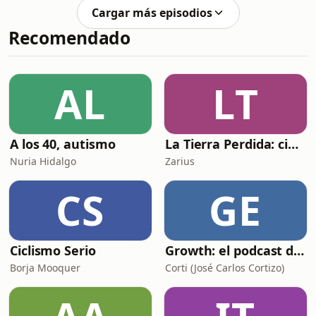
hasta hace poco ya no responden al
Cargar más episodios
nuevo contexto.En este episodio
Recomendado
introducimos por primera vez el
Nuevo Paradigma Digital —una
transformación silenciosa que ya está
redefiniendo el contenido, la
AL
LT
influencia, la confianza y la manera de
vender online.Hablaremos de
A los 40, autismo
La Tierra Perdida: ciencia ficción épica en audio
Nuria Hidalgo
Zarius
CS
GE
Ciclismo Serio
Growth: el podcast de Product Hackers 🚀
Borja Mooquer
Corti (José Carlos Cortizo)