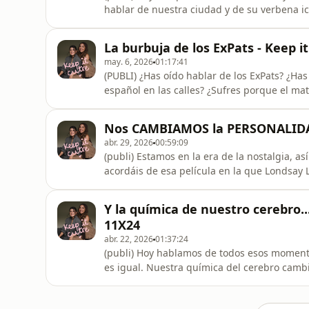
hablar de nuestra ciudad y de su verbena i
fomo de la feria de Sevilla.Gracias Mahou po
entero. Nunca tan orgullosas de ser Mahoud
La burbuja de los ExPats - Keep i
may. 6, 2026
01:17:41
(PUBLI) ¿Has oído hablar de los ExPats? ¿Ha
español en las calles? ¿Sufres porque el mat
hablamos con Paulara, nuestra Clara Campo
desfenómeno, más bien. Gracias a Mahou por
Nos CAMBIAMOS la PERSONALIDAD
nosotras.
abr. 29, 2026
00:59:09
(publi) Estamos en la era de la nostalgia, a
acordáis de esa película en la que Londsay
hoy nosotras hacemos nuestro propio “Ponte 
cuerpo de la otra? Hoy lo descubrimos.Esp
Y la química de nuestro cerebro.
patrocinar este episodio ✨
11X24
abr. 22, 2026
01:37:24
(publi) Hoy hablamos de todos esos momentos
es igual. Nuestra química del cerebro camb
amistad, una agresión… temas delicaditos. Y
hemos traído a nuestras amigas. Bienvenidas