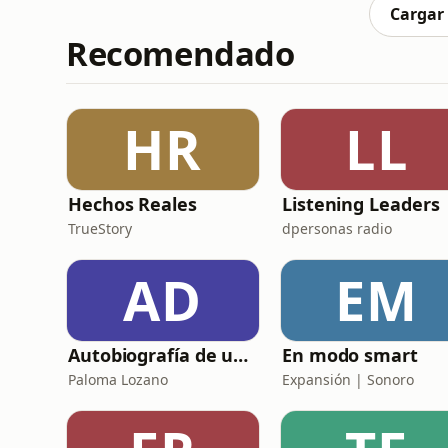
(nuestras palomitas favs
Cargar
Recomendado
HR
LL
Hechos Reales
Listening Leaders
TrueStory
dpersonas radio
AD
EM
Autobiografía de un Yogui con sitar
En modo smart
Paloma Lozano
Expansión | Sonoro