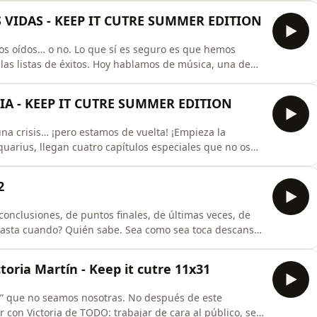
VIDAS - KEEP IT CUTRE SUMMER EDITION
ros oídos… o no. Lo que sí es seguro es que hemos
as listas de éxitos. Hoy hablamos de música, una de
mos como toda la summer edition de la mano de
ón limitada de Dani Fernandez, de Aquarius de limón!!
IA - KEEP IT CUTRE SUMMER EDITION
una crisis… ¡pero estamos de vuelta! ¡Empieza la
rius, llegan cuatro capítulos especiales que no os
rano, el ritmo no para y siempre hay nuevos planes,
 primer episodio cuenta con los nuevos Aquarius Extra,
2
onclusiones, de puntos finales, de últimas veces, de
Hasta cuando? Quién sabe. Sea como sea toca descansar
o a remojo. Gracias a Mahou por haber patrocinado toda
s iríamos al fin del mundo &lt;3
ria Martín - Keep it cutre 11x31
…” que no seamos nosotras. No después de este
con Victoria de TODO: trabajar de cara al público, ser