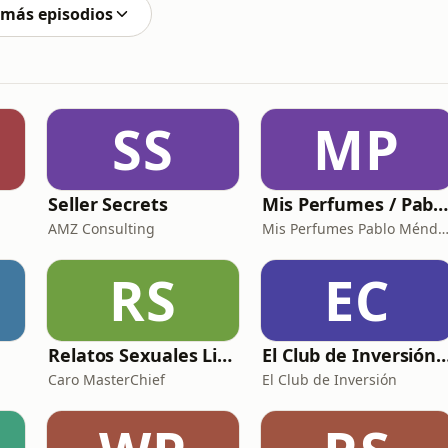
 más episodios
SS
MP
Seller Secrets
Mis Perfumes / Pablo Ménde
AMZ Consulting
Mis Perfumes Pablo Mén
RS
EC
Relatos Sexuales Liberales
El Club de Inversión p
Caro MasterChief
El Club de Inversión