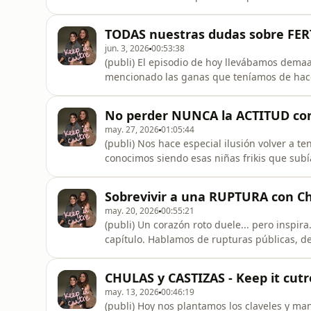
malas personas, aceptar el fracaso, el makin
de veces que nuestra niña interior nos ha p
TODAS nuestras dudas sobre FERT
encante.Gracias Mahou por
jun. 3, 2026
00:53:38
(publi) El episodio de hoy llevábamos dem
mencionado las ganas que teníamos de hacer
Y, de repente, llegó Concibe by Merck a cump
(@dra.martinavila_ginellers) y a Sara Guzm
No perder NUNCA la ACTITUD con 
de hoy. Ojalá,
may. 27, 2026
01:05:44
(publi) Nos hace especial ilusión volver a t
conocimos siendo esas niñas frikis que su
hasta por sus hijos. Fuerte la vida. Ojalá o
nosotras y patrocinar el podcast una seman
Sobrevivir a una RUPTURA con Chi
may. 20, 2026
00:55:21
(publi) Un corazón roto duele... pero inspira
capítulo. Hablamos de rupturas públicas, de
Qué gusto tener a invitadas tan generosas y
Mahou por patrocinar este episodio y brind
CHULAS y CASTIZAS - Keep it cutr
may. 13, 2026
00:46:19
(publi) Hoy nos plantamos los claveles y m