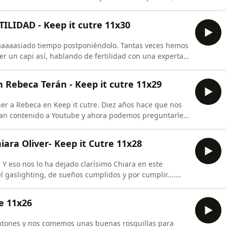
g of de una de las mejores series del año y la cantidad
edido efectivamente que nos callemos. Ojalá os
ILIDAD - Keep it cutre 11x30
aaaaaasiado tiempo postponiéndolo. Tantas veces hemos
 un capi así, hablando de fertilidad con una experta…
lir nuestros deseos. Gracias a la doctora Martina Vila
án (@saritaguzzman) por su generosidad en el capítulo
Rebeca Terán - Keep it cutre 11x29
ener a Rebeca en Keep it cutre. Diez años hace que nos
bían contenido a Youtube y ahora podemos preguntarle
s guste mucho. &lt;3Gracias Mahou por confiar en
a más.
ara Oliver- Keep it Cutre 11x28
. Y eso nos lo ha dejado clarísimo Chiara en este
l gaslighting, de sueños cumplidos y por cumplir....
 divertidas... ¡Esperemos que os encante!Gracias
ar sieeeempre con nosotras.
e 11x26
antones y nos comemos unas buenas rosquillas para