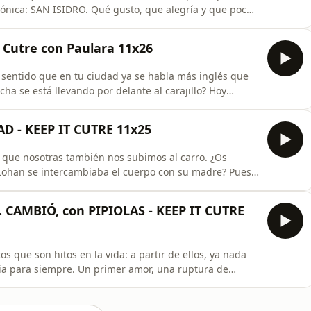
cónica: SAN ISIDRO. Qué gusto, que alegría y que poco
r patrocinar no solo este episodio sino San Isidro
rileñas.
t Cutre con Paulara 11x26
s sentido que en tu ciudad ya se habla más inglés que
cha se está llevando por delante al carajillo? Hoy
amor particular, para hablar de este fenómeno. O
 patrocinar este capítulo y siempre brindar con
 - KEEP IT CUTRE 11x25
sí que nosotras también nos subimos al carro. ¿Os
 Lohan se intercambiaba el cuerpo con su madre? Pues
en mi lugar” en este episodio. ¿Cómo sería vivir en el
eremos que os guste mucho.Gracias Mahou por
.. CAMBIÓ, con PIPIOLAS - KEEP IT CUTRE
 que son hitos en la vida: a partir de ellos, ya nada
ia para siempre. Un primer amor, una ruptura de
 para ello, había que hablar en confianza… por lo que
 a Keep It Cutre… PIPIOLAS &lt;3 Gracias a RISI