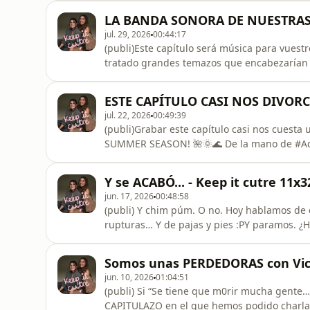
LA BANDA SONORA DE NUESTRAS 
jul. 29, 2026
00:44:17
(publi)Este capítulo será música para vuest
tratado grandes temazos que encabezarían l
nuestras grandes pasiones. &lt;3 Y lo hace
Aquarius 🌟 Hoy brindamos con la lata edici
ESTE CAPÍTULO CASI NOS DIVORC
Un clásico imperdible!! #Aqua
jul. 22, 2026
00:49:39
(publi)Grabar este capítulo casi nos cuesta 
SUMMER SEASON! 🌺🌞🌊 De la mano de #Aqua
vais a querer perder. Porque, aunque sea ve
retos y momentos por delante. Por eso, este
Y se ACABÓ... - Keep it cutre 11x3
con vitaminas B y ginseng
jun. 17, 2026
00:48:58
(publi) Y chim púm. O no. Hoy hablamos de c
rupturas… Y de pajas y pies :PY paramos. ¿
para disfrutar del verano y meter el culill
la temporada y porque con ellos sin duda no
Somos unas PERDEDORAS con Victo
jun. 10, 2026
01:04:51
(publi) Si “Se tiene que m0rir mucha gente
CAPITULAZO en el que hemos podido charlar 