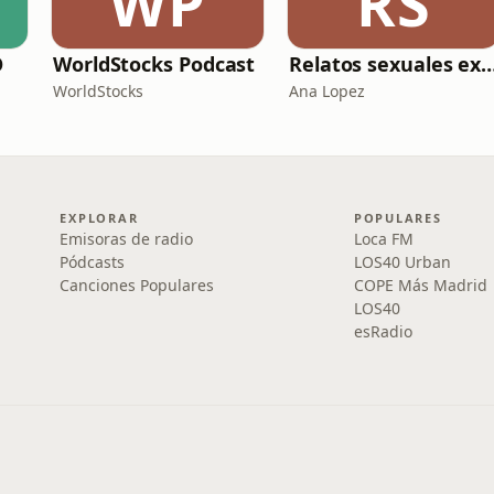
WP
RS
O
WorldStocks Podcast
Relatos sexuales expl
WorldStocks
Ana Lopez
EXPLORAR
POPULARES
Emisoras de radio
Loca FM
Pódcasts
LOS40 Urban
Canciones Populares
COPE Más Madrid
LOS40
esRadio