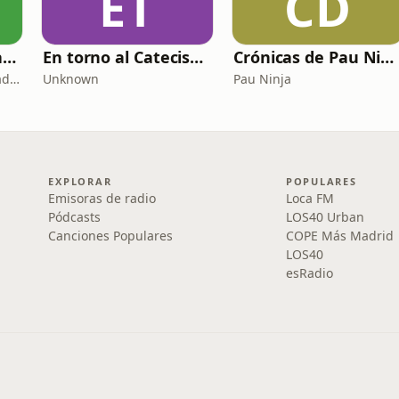
ET
CD
Copywriting, Ventas y Nada que perder
En torno al Catecismo
Crónicas de Pau Ninja
Copywriting, Ventas y Nada que Perder
Unknown
Pau Ninja
EXPLORAR
POPULARES
Emisoras de radio
Loca FM
Pódcasts
LOS40 Urban
Canciones Populares
COPE Más Madrid
LOS40
esRadio