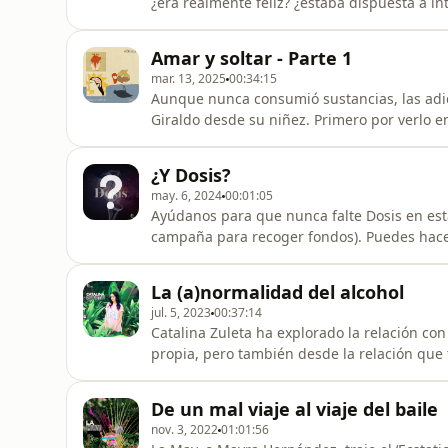
¿era realmente feliz? ¿estaba dispuesta a int
significaba perderse a sí misma? En este epi
cómo esa crisis fue el punto de partida par
Amar y soltar - Parte 1
a otr
mar. 13, 2025
00:34:15
Aunque nunca consumió sustancias, las adic
Giraldo desde su niñez. Primero por verlo e
obsesión por salvarlo a él, ella desarrolló
la codependencia. En este episodio explora
¿Y Dosis?
medio del caos que se h
may. 6, 2024
00:01:05
Ayúdanos para que nunca falte Dosis en est
campaña para recoger fondos). Puedes hacerte Cómplice y sumarte a nuestra comunidad ⁠⁠aquí.⁠⁠ Al
hacerte miembro, podrás acceder a nuestro 
actividades de la Madriguera de El Topo. Puedes ⁠comprar minutos⁠ del episodio que elijas y así
La (a)normalidad del alcohol
ayudar a la conse
jul. 5, 2023
00:37:14
Catalina Zuleta ha explorado la relación con
propia, pero también desde la relación que
salud y la academia. En este episodio habla
de vista que parece cada día más necesario 
De un mal viaje al viaje del baile
comunidad de Cómplic
nov. 3, 2022
01:01:56