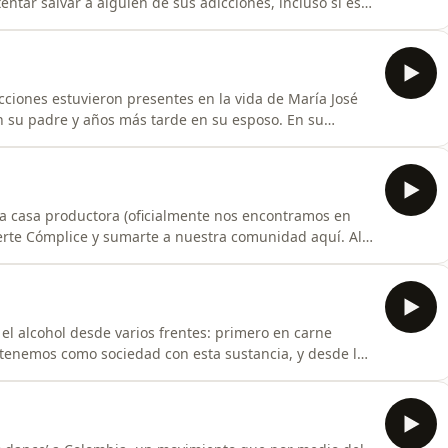
entar salvar a alguien de sus adicciones, incluso si eso
sodio, el final de la historia de María José, contamos
a liberarse de la codependencia, y también, para ayudar
ciones estuvieron presentes en la vida de María José
n su padre y años más tarde en su esposo. En su
 una adicción que muchos pueden padecer sin saberlo:
mos qué significa realmente este concepto y cómo, en
a casa productora (oficialmente nos encontramos en
grupo de WhatsApp, a los círculos de oyentes y a las
 el alcohol desde varios frentes: primero en carne
 tenemos como sociedad con esta sustancia, y desde la
mos de su historia y de cómo llegó a construir un punto
para entender al “rey alcohol”.Únete a nuestra