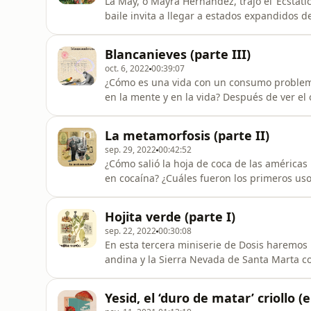
La May, o Mayra Hernández, trajo el ‘Ecstat
baile invita a llegar a estados expandidos d
muchas cosas en su vida para que encontrara
viaje la llevó al viaje del baile.Este episod
Blancanieves (parte III)
comunidad de
oct. 6, 2022
00:39:07
¿Cómo es una vida con un consumo problemát
en la mente y en la vida? Después de ver el
su llegada a Europa y Estados Unidos, de ha
episodio veremos cómo es consumir este po
La metamorfosis (parte II)
millones de personas alreded
sep. 29, 2022
00:42:52
¿Cómo salió la hoja de coca de las américas 
en cocaína? ¿Cuáles fueron los primeros uso
nutricionales y medicinales de la hoja de co
cómo una persona puede tratar una grave e
Hojita verde (parte I)
producido gracias al apoyo
sep. 22, 2022
00:30:08
En esta tercera miniserie de Dosis haremos u
andina y la Sierra Nevada de Santa Marta c
de una felpa de cocaína que son esnifadas 
mundo. Serán tres episodios. En este prime
Yesid, el ‘duro de matar’ criollo (
joven colombiano a qu