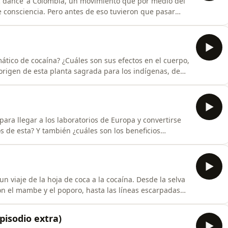
ic dance’ a Colombia, un movimiento que por medio del
e consciencia. Pero antes de eso tuvieron que pasar
 esta vocación. Esta es la historia de cómo un mal
io fue hecho gracias al apoyo de nuestros Cómplices, la
ico de cocaína? ¿Cuáles son sus efectos en el cuerpo,
 origen de esta planta sagrada para los indígenas, de
cer el recorrido por su transformación, en este
lvo blanco que ha cambiado la forma de vida de
para llegar a los laboratorios de Europa y convertirse
s de esta? Y también ¿cuáles son los beneficios
ca? En este episodio la historia de David Restrepo, y
nfermedad con esta planta.Este episodio fue
n viaje de la hoja de coca a la cocaína. Desde la selva
on el mambe y el poporo, hasta las líneas escarpadas
por un consumidor regular en cualquier parte del
ro reconstruimos la historia de Hernán Fonseca, un
episodio extra)