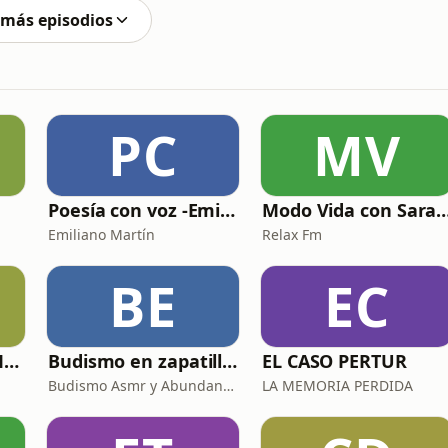
 más episodios
PC
MV
Poesía con voz -Emiliano Martín- Podcasts
Modo Vida con Sara Man
Emiliano Martín
Relax Fm
BE
EC
La Psicología y el Modelo Parcuve®
Budismo en zapatillas, El budismo sin sermones
EL CASO PERTUR
Budismo Asmr y Abundancia
LA MEMORIA PERDIDA