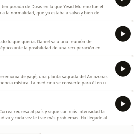
 temporada de Dosis en la que Yesid Moreno fue el
 a la normalidad, que ya estaba a salvo y bien de
minamos de grabar vendría un nuevo episodio en su
una vez más. En esta entrevista, que es también una
odo lo que quería, Daniel va a una reunión de
éptico ante la posibilidad de una recuperación en
 ayudarnos a seguir adelante con este podcast, únete a
 ceremonia de yagé, una planta sagrada del Amazonas
encia mística. La medicina se convierte para él en un
 su vida y en una suerte de oráculo. Sabe qué tiene
más para ponerlo en práctica.Si les gusta este podcast
Correa regresa al país y sigue con más intensidad la
diza y cada vez le trae más problemas. Ha llegado al
necesita parar.Si les gusta este podcast y quieren
stra comunidad de Cómplices con el aporte que