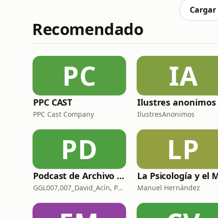
quieran: lanoficcion.com/ha
Cargar
Recomendado
PC
IA
PPC CAST
Ilustres anonimos
PPC Cast Company
IlustresAnonimos
PD
LP
Podcast de Archivo 007
GGL007,007_David_Acín, Pablo_Ortega, 58, AlbertoBond y Claalc
Manuel Hernández