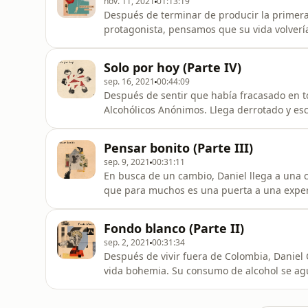
nov. 11, 2021
01:13:19
Después de terminar de producir la primera
protagonista, pensamos que su vida volvería
salud. Pero pocos días después de que ter
vida que le pondría a la muerte de frente, 
Solo por hoy (Parte IV)
secuela de su historia, habla
sep. 16, 2021
00:44:09
Después de sentir que había fracasado en t
Alcohólicos Anónimos. Llega derrotado y esc
estos grupos de apoyo. ¿Qué son, cómo nacieron, cómo funcionan y qué han significado para
Daniel?Si te gustó esta miniserie y quieres
Pensar bonito (Parte III)
nuestra comunidad de Cómplices
sep. 9, 2021
00:31:11
En busca de un cambio, Daniel llega a una
que para muchos es una puerta a una experi
diagnóstico, en una mirada retrospectiva de
que hacer, pero aún faltan varios tropiezos 
Fondo blanco (Parte II)
y quieren ayudarn
sep. 2, 2021
00:31:34
Después de vivir fuera de Colombia, Daniel 
vida bohemia. Su consumo de alcohol se agu
límite; está cansado de la rumba y sabe que 
ayudarnos seguir haciéndolo, únanse a nue