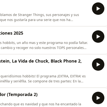
hoy aquí
que nos gustaría para una serie que nos ha
ciones 2025
 en directo e
ma no podía faltar.
cambio y recoger no solo nuestros TOPS personales
ros, nuestra comunidad, en este programa en el que
imera parte hablaremos del
tein, La Vida de Chuck, Black Phone 2,
s! El programa ¡EXTRA, EXTRA! es
ila y seriéfila. Se compone de tres partes: En la
as ultimas semanas. En la segunda parte
ein, La Vida de Chuck, Bugonia, Black Phone 2. Prime
ador (Temporada 2)