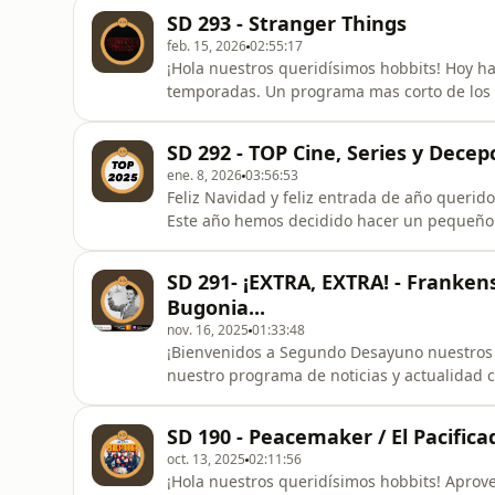
la temporada con todos los spoilers del mundo. Los jinetes de dragón que han aterrizado 
SD 293 - Stranger Things
son Marina Ur
feb. 15, 2026
02:55:17
¡Hola nuestros queridísimos hobbits! Hoy hablamos de Stranger Things, sus personajes y sus
temporadas. Un programa mas corto de los 
apasionado. Aïda, Jenny y Daniel os contamos porque nos ha gustado tanto y repasamos la serie
temporada por temporada. También podéis escucharnos y vernos en youtube:
SD 292 - TOP Cine, Series y Decep
https://youtu.be/SmaVtKiXOhY O bien vernos
ene. 8, 2026
03:56:53
Feliz Navidad y feliz entrada de año queridos hobbits, un año mas y este progra
Este año hemos decidido hacer un pequeño 
sino que os hemos hecho participar a vosot
repasaremos las votaciones nuestras junto con las vuestras. En la pr
SD 291- ¡EXTRA, EXTRA! - Frankens
TOP 10 de cine, en
Bugonia...
nov. 16, 2025
01:33:48
¡Bienvenidos a Segundo Desayuno nuestros queridísimos hobbit
nuestro programa de noticias y actualidad cinéf
primera hablaremos de noticias. Lo mas destacado de l
esta semana hablaremos de: Cine: Frankenst
SD 190 - Peacemaker / El Pacific
Video: -. SkyShowti
oct. 13, 2025
02:11:56
¡Hola nuestros queridísimos hobbits! Aprovechando que es navidad y que nos ha encantado la