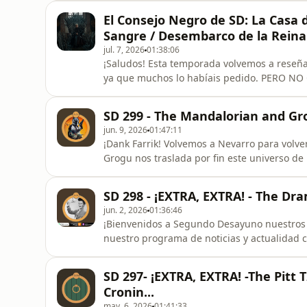
esperemos que lo disfrutéis. Y ya sabéis, siempr
El Consejo Negro de SD: La Casa d
seguir en redes socia
Sangre / Desembarco de la Reina
jul. 7, 2026
01:38:06
¡Saludos! Esta temporada volvemos a reseñar la serie episodio a episodio para disfrutar del viaje,
ya que muchos lo habíais pedido. PERO NO 
de forma semanal, habrá un especial al final de la temporada.
solamente del septimo episodio de la segun
SD 299 - The Mandalorian and Gr
que nunca fué. Gracias p
jun. 9, 2026
01:47:11
¡Dank Farrik! Volvemos a Nevarro para volver a un universo que nos fascina. The Mandalorian and
Grogu nos traslada por fin este universo de la peq
acompañarnos, esperemos que lo disfrutéis. Que 
seguir en redes sociales como @segundod
SD 298 - ¡EXTRA, EXTRA! - The D
Twitch en https://www.twitch.tv/se
jun. 2, 2026
01:36:46
¡Bienvenidos a Segundo Desayuno nuestros queridísimos hobbit
nuestro programa de noticias y actualidad cinéf
primera hablaremos de noticias. Lo mas destacado de l
esta semana hablaremos de: Cine: The Dra
SD 297- ¡EXTRA, EXTRA! -The Pitt 
II, Noche de Bodas 2, Ho
Cronin...
may. 6, 2026
01:41:33