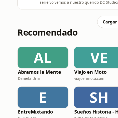
serie volvemos a nuestro querido DC Studios
bailemos una coreografía ridícula delante de la televisón. La serie es
(2025) y continua los eventos de la película. Ivan, Jenny y Daniel os contamos porque nos ha
gustado tanto y repas
Cargar
Recomendado
AL
VE
Abramos la Mente
Viajo en Moto
Daniela Uria
viajoenmoto.com
E
SH
EntreMixtando