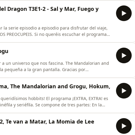
e con nuestra legítima reina Rhaenyra. Nos podéis
el Dragon T3E1-2 - Sal y Mar, Fuego y
OS PREOCUPEIS. Si no queréis escuchar el programa
 En este programa hablamos
da temporada de La Casa del Dragón titulado La Reina
ogu
ueña a la gran pantalla. Gracias por
la fuerza os acompañe, siempre. Nos podéis
esayuno y podéis acompañarnos mientras grabamos en
rama, The Mandalorian and Grogu, Hokum,
s! El programa ¡EXTRA, EXTRA! es
ila y seriéfila. Se compone de tres partes: En la
as ultimas semanas. En la segunda parte
ma, The Mandalorian y Grogu, Hokum, Mortal Kombat
T2, Te van a Matar, La Momia de Lee