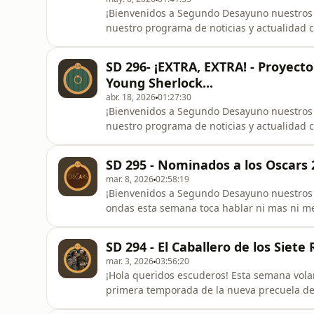
¡Bienvenidos a Segundo Desayuno nuestros queridísimos hobbit
nuestro programa de noticias y actualidad cinéf
primera hablaremos de noticias. Lo mas destacado de l
esta semana hablaremos de: Cine: Te Van a 
SD 296- ¡EXTRA, EXTRA! - Proyecto
Bien, No mueras. Pri
Young Sherlock...
abr. 18, 2026
01:27:30
¡Bienvenidos a Segundo Desayuno nuestros queridísimos hobbit
nuestro programa de noticias y actualidad cinéf
primera hablaremos de noticias. Lo mas destacado de l
esta semana hablaremos de: Cine: Proyecto Salvación, Prime Video: Invencible
SD 295 - Nominados a los Oscars 
(Crime 101), Youn
mar. 8, 2026
02:58:19
¡Bienvenidos a Segundo Desayuno nuestros queridísimos hobbit
ondas esta semana toca hablar ni mas ni me
de Hollywood. Hoy Marina, Jenny, Aida y Daniel hacen sus apuestas. ¿Acertarán? ¿Quién se va a
llevar el premio? Esperemos que disfrutéis el programa. También podéis escucharnos y vernos en
SD 294 - El Caballero de los Siet
youtube: https://you
mar. 3, 2026
03:56:20
¡Hola queridos escuderos! Esta semana volamos a Poniente en nuestros dragones para comentar la
primera temporada de la nueva precuela de J
serie adapta el primer relato de los cuento