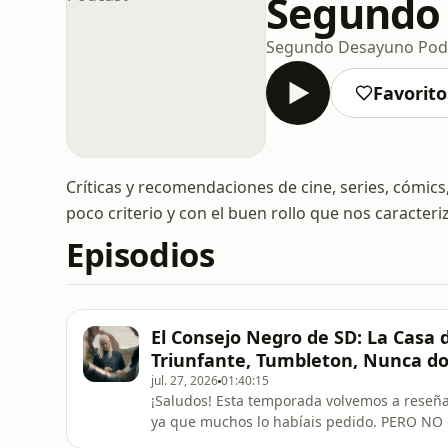
Segundo
Segundo Desayuno Pod
Favorito
Críticas y recomendaciones de cine, series, cómi
poco criterio y con el buen rollo que nos caracteri
Episodios
El Consejo Negro de SD: La Casa 
Triunfante, Tumbleton, Nunca do
jul. 27, 2026
01:40:15
¡Saludos! Esta temporada volvemos a reseñar la serie episodio a episodio para disfrutar del viaje,
ya que muchos lo habíais pedido. PERO NO 
de forma semanal, habrá un especial al final de la temporada.