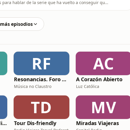
 para hablar de la serie que ha vuelto a conseguir que
 la secuela de Superman
 más episodios
RF
AC
Resonancias. Foro profesional de instrumentos musicais
A Corazón Abierto
Música no Claustro
Luz Católica
TD
MV
Sueños Historia - Histórico Podcast de historia relajada para dormir
Tour Dis-friendly
Miradas Viajeras