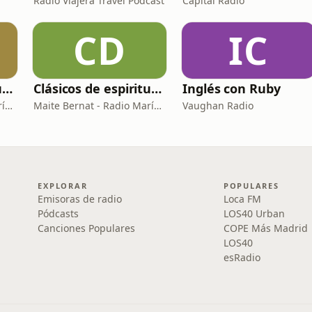
Radio Viajera Travel Podcast
Capital Radio
CD
IC
Clásicos de espiritualidad: El arte de aprovechar nuestras faltas
Clásicos de espiritualidad: El combate espiritual
Inglés con Ruby
Maite Bernat - Radio María España
Maite Bernat - Radio María ESP
Vaughan Radio
EXPLORAR
POPULARES
Emisoras de radio
Loca FM
Pódcasts
LOS40 Urban
Canciones Populares
COPE Más Madrid
LOS40
esRadio