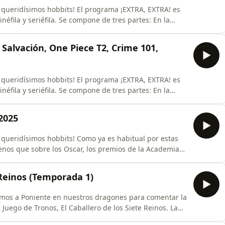
s! El programa ¡EXTRA, EXTRA! es
ila y seriéfila. Se compone de tres partes: En la
as ultimas semanas. En la segunda parte
Matar, La Momia de Lee Cronin, Buena Suerte, Pasalo
 Salvación, One Piece T2, Crime 101,
s! El programa ¡EXTRA, EXTRA! es
ila y seriéfila. Se compone de tres partes: En la
as ultimas semanas. En la segunda parte
 T5, Ruta de Escape
2025
s! Como ya es habitual por estas
nos que sobre los Oscar, los premios de la Academia
e Reinos (Temporada 1)
uego de Tronos, El Caballero de los Siete Reinos. La
s de Dunk y Egg, de George R.R. Martin. Hablaremos de