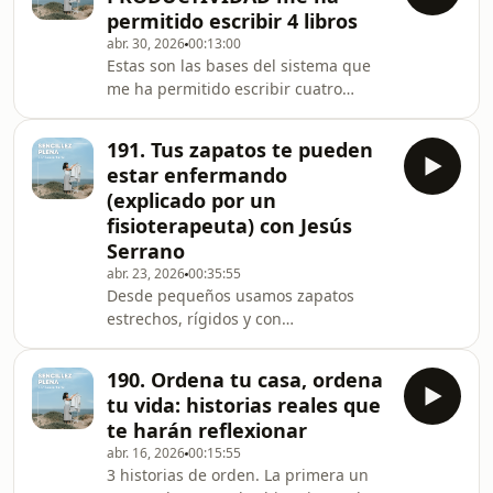
grande, más feliz, más extensa y te
permitido escribir 4 libros
aseguro que más interesante.
abr. 30, 2026
00:13:00
Algunas ideas de este vídeo: - El
Estas son las bases del sistema que
miedo aparece siempre.- Las ideas
me ha permitido escribir cuatro
llaman, ¿las escuchas?- Una idea
libros, viajar por el mundo y crear un
puede irse.- Nueva afición con 80
proyecto que me permite conciliar.
años.- Elige tus “marrone
191. Tus zapatos te pueden
Confío en que a ti también te aporten
estar enfermando
valor. Un vídeo cortito y aplicado.
(explicado por un
Porque esto nunca fue de hacer más,
fisioterapeuta) con Jesús
sino de dejar espacio para lo
Serrano
importante. Un abrazo LucíaPD: Más
cositas por aquí:
abr. 23, 2026
00:35:55
Desde pequeños usamos zapatos
https://sencillezplena.com/ahora/#productividad
estrechos, rígidos y con
#productividadmin
amortiguación…y eso tiene
consecuencias:Dedos
190. Ordena tu casa, ordena
deformadosFalta de
tu vida: historias reales que
musculaturaDolor en pies, rodillas y
te harán reflexionar
espaldaEl problema no es que tus
abr. 16, 2026
00:15:55
pies fallen.Es que nunca les hemos
3 historias de orden. La primera un
dejado funcionar bien.En este vídeo