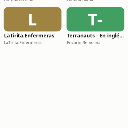
L
T-
LaTirita.Enfermeras
Terranauts - En inglés y en español. Science and nature in 5 minutes
LaTirita.Enfermeras
Encarni Remolina