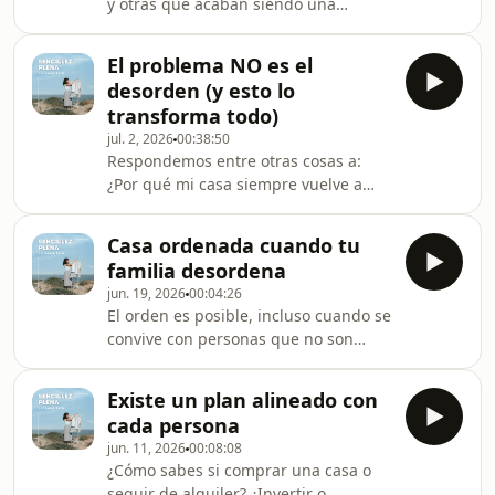
y otras que acaban siendo una
conversación con todas las personas
que estáis al otro lado. 🤍Esta es una
El problema NO es el
de esas.Preparé una sesión sobre
desorden (y esto lo
Trabajo Profundo de Cal Newport,
transforma todo)
pero después de leer vuestros
jul. 2, 2026
00:38:50
desafíos decidí darle la vuelta por
Respondemos entre otras cosas a:
completo. Hablamos de distracción,
¿Por qué mi casa siempre vuelve a
procrastinación, aburrimiento,
estar desordenada¿Qué relación
atención, estado de flujo y, sobre
existe entre el orden exterior y el
todo, de cómo recuperar esp
Casa ordenada cuando tu
orden interior?¿Por dónde debería
familia desordena
empezar a ordenar una casa?¿Qué es
jun. 19, 2026
00:04:26
realmente depurar y por qué es más
El orden es posible, incluso cuando se
importante que ordenar?¿Cómo
convive con personas que no son
identificar el verdadero problema de
ordenadas.Solo que, no es un camino
orden en una casa?¿Por qué algunos
fácil.Pasa por la coherencia y por
métodos de organización no
Existe un plan alineado con
construir sistemas que funcionen
funcionan para todo el mundo?¿Cómo
cada persona
para las personas que convivís en ese
jun. 11, 2026
00:08:08
hogar.¿Has tenido alguna
¿Cómo sabes si comprar una casa o
experiencia?Te espero en
seguir de alquiler? ¿Invertir o