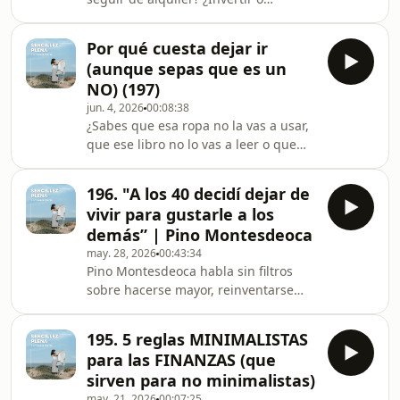
comentarios. Y... Si te interesa este
ahorrar? ¿Preparar la jubilación o
tema, tienes el reto Casa Única, Casa
priorizar otros objetivos?No hay
Ordenada.Mientras,Respiro.Respira.Te
Por qué cuesta dejar ir
soluciones universales.Sí que
mando un abrazo giganteS
(aunque sepas que es un
podemos construir unas finanzas
NO) (197)
coherentes con la persona que eres y
jun. 4, 2026
00:08:38
con la vida que quieres vivir.Si este
¿Sabes que esa ropa no la vas a usar,
vídeo te aporta algo, me encantará
que ese libro no lo vas a leer o que
leerte en comentarios.🌿 Más
ese hábito ya no te aporta... pero aun
información:www.sencillezplena.comUn
así te cuesta dejarlo ir?No siempre es
abrazoooooLucía#FinanzasPerso
196. "A los 40 decidí dejar de
falta de voluntad. Muchas veces son
vivir para gustarle a los
sesgos psicológicos que influyen en
demás” | Pino Montesdeoca
nuestras decisiones sin que nos
may. 28, 2026
00:43:34
demos cuenta.En este vídeo comparto
Pino Montesdeoca habla sin filtros
4 sesgos que aparecen
sobre hacerse mayor, reinventarse
frecuentemente en los procesos de
después de los 50, el amor, la muerte,
orden y que también afectan a
las críticas, la maternidad y la libertad
nuestras finanzas, re
195. 5 reglas MINIMALISTAS
de ser una misma.Hay entrevistas que
para las FINANZAS (que
obligan a mirarte de frente, esta es
sirven para no minimalistas)
una de ellas.Pino habla con una
may. 21, 2026
00:07:25