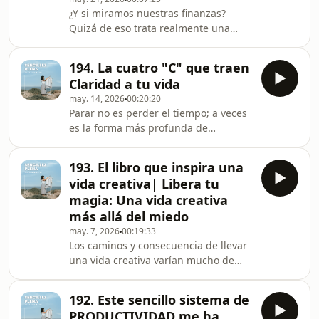
honestidad difícil de encontrar de:—
¿Y si miramos nuestras finanzas?
Cómo dejar de vivir para agradar a los
Quizá de eso trata realmente una
demás— Qué pasa cuando aceptas
visión minimalista del dinero.No de
quién eres de verdad— La relación
vivir con menos por obligación.Sino
ent
194. La cuatro "C" que traen
de vivir con suficiente para poder
Claridad a tu vida
respirar.Porque el objetivo no es
may. 14, 2026
00:20:20
acumular por acumular.Es construir
Parar no es perder el tiempo; a veces
una vida: • estable, • consciente, • y
es la forma más profunda de
con espacio para lo importante.Tengo
encontrarte.Vivimos rodeados de
más ideas sobre esto.Así que si te
ruido:Ruido externo: pantallas,
interesa, puedo hacer una segunda
193. El libro que inspira una
obligaciones, estímulos, posibilidades
parte con otra
vida creativa| Libera tu
infinitas.Ruido interno: exigencia,
magia: Una vida creativa
dudas, miedo, comparación, culpa.Y,
más allá del miedo
en medio de todo eso, muchas veces
may. 7, 2026
00:19:33
dejamos de escuchar algo
Los caminos y consecuencia de llevar
esencial:Nuestra propia voz
una vida creativa varían mucho de
interior.Este vídeo es una extracto de
una persona a otra, pero algo tienen
un taller con una propuestas par
en común. Una vida creativa, es una
192. Este sencillo sistema de
vida amplificada, una vida más
PRODUCTIVIDAD me ha