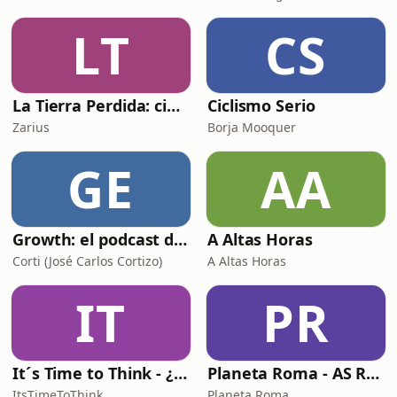
LT
CS
La Tierra Perdida: ciencia ficción épica en audio
Ciclismo Serio
Zarius
Borja Mooquer
GE
AA
Growth: el podcast de Product Hackers 🚀
A Altas Horas
Corti (José Carlos Cortizo)
A Altas Horas
IT
PR
It´s Time to Think - ¿Nos paramos a pensar?
Planeta Roma - AS Roma Podcast en Español
ItsTimeToThink
Planeta Roma