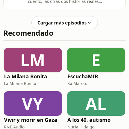
cuento, las otras dos historias reales.
hablamos de: – Errores más
Espero que lo disfrutes. Un abrazo
comunes– Hábitos beneficiosos– Un
giganteLucía TerolPD: Aquí tienes las
ejercicio que puedes empezar a
propuestas activas ahora:
practicar.Porque un pie sano…
Cargar más episodios
https://sencillezplena.com/ahora/#ordenencasa
beneficia a todo
Recomendado
#ordenfueraydentro
LM
E
La Milana Bonita
EscuchaMIR
La Milana Bonita
Ka Maroto
VY
AL
Vivir y morir en Gaza
A los 40, autismo
RNE Audio
Nuria Hidalgo