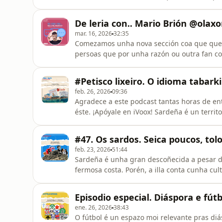
algunhas ducias de persoas. Hai 30 anos vec
morreren @s derradeir@s falantes. O uso da lingua foi prohibido polas autoridades da Rep.
De leria con.. Mario Brión @olax
Socialista de Polonia e iso creou u
mar. 16, 2026
32:35
Comezamos unha nova sección coa que quere
persoas que por unha razón ou outra fan co
temática do Fóra de mapa. O primeiro convidado é Mario Brión, @olaxonmario nas redes,
influencer das traiñeiras, Mestre Mateo aw
#Petisco lixeiro. O idioma tabark
que habitualmente publica contidos
feb. 26, 2026
09:36
Agradece a este podcast tantas horas de ent
éste. ¡Apóyale en iVoox! Sardeña é un territ
cinco idiomas diferentes, unha oficial, o italiano, 2 outras recoñecidas e protexidas pola lei
nacional, o sardo e máis o catalán en L´Algue
#47. Os sardos. Seica poucos, tol
sassar
feb. 23, 2026
51:44
Sardeña é unha gran descoñecida a pesar de
fermosa costa. Porén, a illa conta cunha cul
enorme e un abundante patrimonio histórico. 5 linguas se falan en Sardeña, sardo, gallu
sassarese, catalán, tabarchino e italiano, 
Episodio especial. Diáspora e fútb
forte diglosia aínda
ene. 26, 2026
38:43
O fútbol é un espazo moi relevante pras di