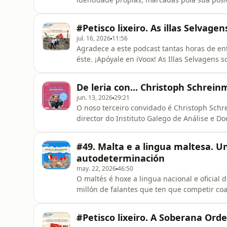
africana. Neste episodio conversamos con Iván Vega, activista cultural da Fundación Tamaimos,
sobre a cultura canaria, a herdanza guanche
#Petisco lixeiro. As illas Selvage
colonialismo exercido sobre o a
jul. 16, 2026
11:56
Agradece a este podcast tantas horas de ent
éste. ¡Apóyale en iVoox! As Illas Selvagens
Atlántico entre Madeira e Tenerife que, mal
e Portugal. Nelas non hai poboación permanente, case non hai infraestrutura, pero a súa
De leria con... Christoph Schrein
consideración como i
jun. 13, 2026
29:21
O noso terceiro convidado é Christoph Schre
director do Instituto Galego de Análise e D
o papel de Galicia no escenario internaciona
mecanismos para construír unha voz propi
#49. Malta e a lingua maltesa. Un
Músicas: Happy to see
autodeterminación
may. 22, 2026
46:50
O maltés é hoxe a lingua nacional e oficial
millón de falantes que ten que competir coa outra 
pasaron unha chea de pobos, desde os roma
deixaron a súa pegada na identidade e lingua propia da illa. Durante s
#Petisco lixeiro. A Soberana Orde
do pobo, mentres que