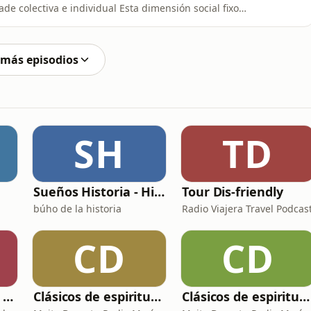
dividual Esta dimensión social fixo
e moitos equipos que representaron e representan a
dos, equipos cos que estes grupos tentan aínda hoxe,
 más episodios
SH
TD
Sueños Historia - Histórico Podcast de historia relajada para dormir
Tour Dis-friendly
búho de la historia
Radio Viajera Travel Podcas
CD
CD
Gafotas, Cegatos y sus Aparatos - Podcast
Clásicos de espiritualidad: El arte de aprovechar nuestras faltas
Clásicos de espiritualidad: El combate espiritual