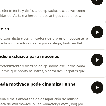
retenimiento y disfruta de episodios exclusivos como
litar de Malta é a herdeira dos antigos cabaleiros
a gobernar Rodas, e logo Malta até que Napoleón
 instalouse en Roma e mantén unha situación moi
ceiro
o, xornalista e comunicadora de profesión, podcasteira
!) e boa coñecedora da diáspora galega, tanto en Bélxica
re a vida en Bruxelas, as institucións europeas onde
 máis a vitalidade e os preconceitos que temos da
isodio exclusivo para mecenas
retenimiento y disfruta de episodios exclusivos como
a etnia que habita os Tatras, a serra dos Cárpatos que
arredor duns 100.000 entrambos lados da fronteira. A
á paisaxe e ás montañas nas que habitan, e ó viviren
iada motivada pode dinamizar unha
uena e máis ameazada de desaparición do mundo.
olaca de Wilamowice (ou en wymysorys Wymysoü) por