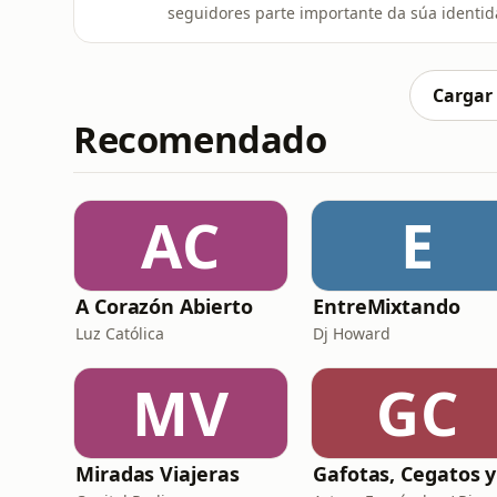
seguidores parte importante da súa identidade colectiva e in
que ó longo da historia do deporte houbes
colectivos de refuxiados e tamén de emigra
manter a súa vinculación coa p
Cargar
Recomendado
AC
E
A Corazón Abierto
EntreMixtando
Luz Católica
Dj Howard
MV
GC
Miradas Viajeras