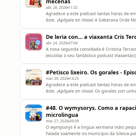
mecenas
abr. 28, 2026
11:32
Agradece a este podcast tantas horas de ent
éste. ¡Apóyale en iVoox! A Soberana Orde Mi
hospitalarios das Cruzadas, que chegaron 
ocupou a illa en 1798. Desde entón, a orde
De leria con... a viaxanta Cris Ter
peculiar: ten sede propia, cons
abr. 24, 2026
37:04
A nosa segunda convidada é Cristina Terceir
(escoitai o seu fantástico podcast Viaxantas
como en Arxentina. Conversamos con ela sob
traballa, o activismo cultural na diáspora e
#Petisco lixeiro. Os gorales - Ep
emigración g
mar. 30, 2026
14:25
Agradece a este podcast tantas horas de ent
éste. ¡Apóyale en iVoox! Os gorales son unh
separan a Polonia de Eslovaquia, hoxe son 
súa forma de vida sempre estivo moi ligada 
#48. O wymysorys. Como a rapac
de maneira isol
microlingua
mar. 27, 2026
39:39
O wymysorys é a lingua xermana máis peq
Falada soamente no municipio da Silesia p