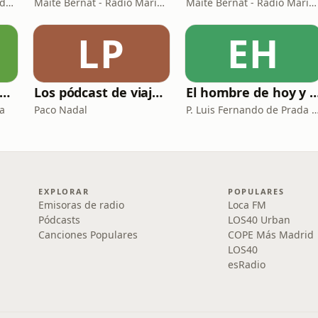
Arturo Fernández / Ricardo Abad
Maite Bernat - Radio María España
Maite Bernat - Radio María ESP
LP
EH
Programar es una mierda
Los pódcast de viajes de Paco Nadal
El hombre de hoy 
a
Paco Nadal
P. Luis Fernando de Prada - Radio M
EXPLORAR
POPULARES
Emisoras de radio
Loca FM
Pódcasts
LOS40 Urban
Canciones Populares
COPE Más Madrid
LOS40
esRadio