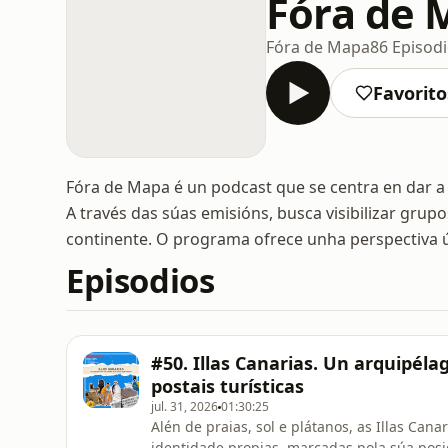
Fóra de 
Fóra de Mapa
86 Episod
Favorito
Fóra de Mapa é un podcast que se centra en dar a
A través das súas emisións, busca visibilizar gru
continente. O programa ofrece unha perspectiva ún
Episodios
#50. Illas Canarias. Un arquipéla
postais turísticas
jul. 31, 2026
01:30:25
Alén de praias, sol e plátanos, as Illas Can
identidade propias, marcadas pola súa posic