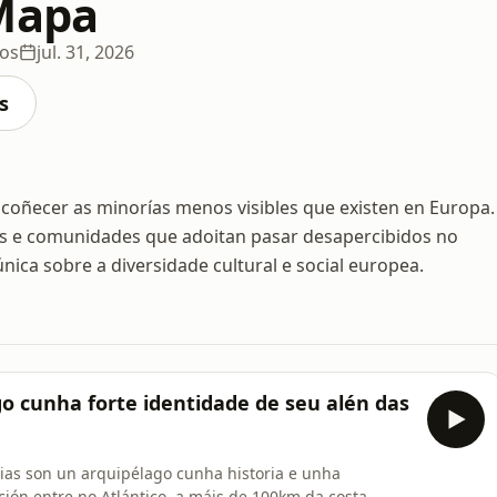
Mapa
ios
jul. 31, 2026
s
 coñecer as minorías menos visibles que existen en Europa.
pos e comunidades que adoitan pasar desapercibidos no
ica sobre a diversidade cultural e social europea.
go cunha forte identidade de seu alén das
arias son un arquipélago cunha historia e unha
ión entre no Atlántico, a máis de 100km da costa