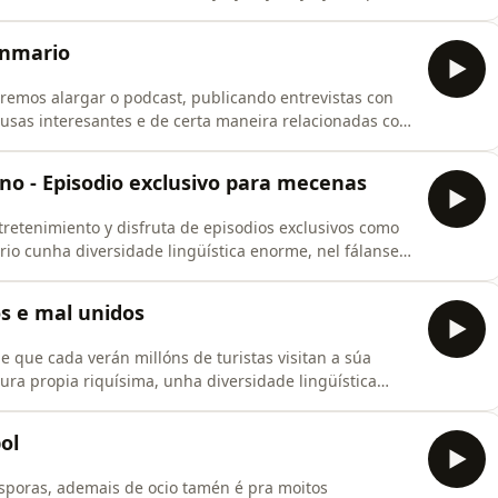
iños e sociolingüistas predicían a súa desaparición ó
onmario
mos alargar o podcast, publicando entrevistas con
usas interesantes e de certa maneira relacionadas coa
ard nominated, probablemente o noso maior fans, e
ino - Episodio exclusivo para mecenas
retenimiento y disfruta de episodios exclusivos como
orio cunha diversidade lingüística enorme, nel fálanse
r, e 3 máis recoñecidas e protexidas pola lei rexional, o
os e mal unidos
 que cada verán millóns de turistas visitan a súa
tura propia riquísima, unha diversidade lingüística
rese,
e esta diversidade, a pesar de estar ameazada por unha
ol
ásporas, ademais de ocio tamén é pra moitos