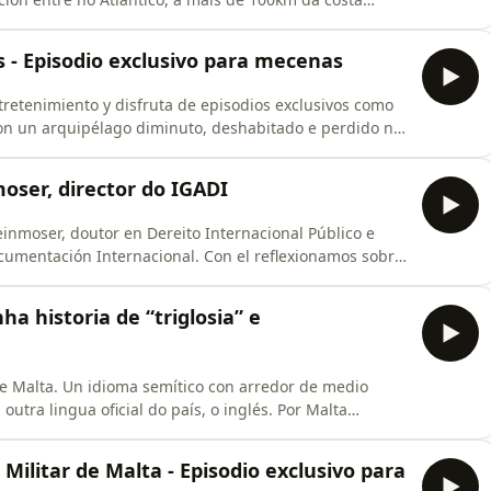
, e os debates arredor da identidade canaria, o
ns - Episodio exclusivo para mecenas
retenimiento y disfruta de episodios exclusivos como
 son un arquipélago diminuto, deshabitado e perdido no
ia o seu tamaño, leva séculos en desputa entre España
moser, director do IGADI
inmoser, doutor en Dereito Internacional Público e
ocumentación Internacional. Con el reflexionamos sobre
l, as posibilidades da súa acción exterior e os
a no mundo, cunha mirada bávara e tamén moi galega.
ha historia de “triglosia” e
 de Malta. Un idioma semítico con arredor de medio
lingua oficial do país, o inglés. Por Malta
nos, pasando polos árabes até os británicos, que
éculos o maltés foi o idioma
 Militar de Malta - Episodio exclusivo para