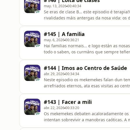
#146 | Loita de clases
no noso ⁠⁠⁠⁠⁠⁠⁠⁠⁠⁠⁠⁠⁠⁠⁠⁠⁠⁠⁠⁠⁠⁠⁠⁠⁠⁠⁠
may. 13, 2026
00:40:34
Se eras de clase B… este episodio é terapi
rivalidades máis antergas da nosa vida: os d
“aplicados”, contra os que vivían un pouco 
pensabas que madurabas… chega a universid
#145 | A familia
superiores, guerras ete
may. 6, 2026
00:36:21
Hai familias normais… e logo están as nosas
todo o saben, os curmáns que sempre teñen 
que comezan tranquilas… e acaban sendo ma
sentimos identificados, levándoas ao extre
#144 | Imos ao Centro de Saúde
algunha vez pensaches “is
abr. 29, 2026
00:34:34
Neste episodio os mekemekes falan dun tema
arrefriados eternos, ata esas visitas ao ce
Compartimos problemas de saúde reais, ané
situacións tan absurdas que só che poden p
#143 | Facer a mili
humor, algo de frustración sanitari
abr. 22, 2026
00:33:20
Os mekemekes debaten acaloradamente os pr
intentan sobrevivir a manobras caóticas. A 
facer a cama en dez segundos, ou só serve 