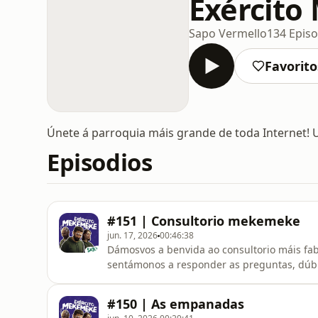
Exércit
Sapo Vermello
134 Episo
Favorito
Únete á parroquia máis grande de toda Internet! 
Episodios
#151 | Consultorio mekemeke
jun. 17, 2026
00:46:38
Dámosvos a benvida ao consultorio máis fab
sentámonos a responder as preguntas, dúbid
consellos útiles?Probablemente non. Hai res
sobrado.Grazas por enviarnos as vosas pregu
#150 | As empanadas
Se queredes participar