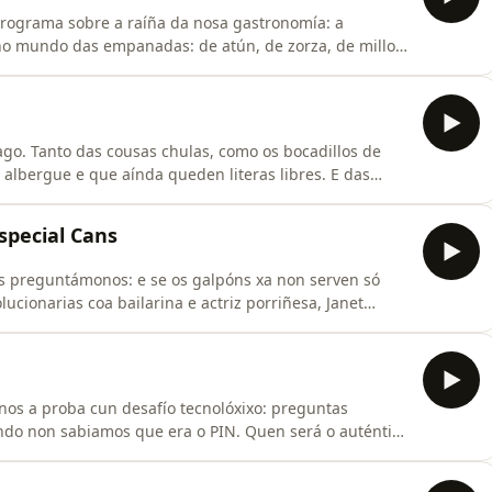
programa sobre a raíña da nosa gastronomía: a
 mundo das empanadas: de atún, de zorza, de millo,
. Falamos dos segredos para que o mollo quede no punto
s nosos mekemekes cunha cata.Descubre os mellores
go. Tanto das cousas chulas, como os bocadillos de
n albergue e que aínda queden literas libres. E das
lleos ás 3 da mañá, as ampolas en sitios impensables e
r o Camiño é unha chulada, mais tamén hai que falar de
special Cans
s preguntámonos: e se os galpóns xa non serven só
ucionarias coa bailarina e actriz porriñesa, Janet
tas edificacións completamente legais:🏡 Alugar
estras cando podes espertar cada día co aroma a silo e o
 a proba cun desafío tecnolóxixo: preguntas
ando non sabiamos que era o PIN. Quen será o auténtico
loxía e o humor: PARTICIPA! Deixa a túa puntuación
kes. Descubre os mellores momentos de cada programa