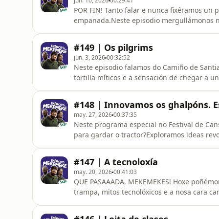
jun. 10, 2026
00:29:41
POR FIN! Tanto falar e nunca fixéramos un 
empanada.Neste episodio mergullámonos no
de bacallau con pasas... as de toda a vida
e, o máis importante: poñemos a proba ao
#149 | Os pilgrims
momentos de cada programa no noso
jun. 3, 2026
00:32:52
Neste episodio falamos do Camiño de Santia
tortilla míticos e a sensación de chegar a u
cousas non tan chulas, como os ronquidos a
a xentrificación das vilas. En resumo: face
#148 | Innovamos os ghalpóns. E
como están trans
may. 27, 2026
00:37:35
Neste programa especial no Festival de Can
para gardar o tractor?Exploramos ideas revol
Novás, para darlles unha segunda vida a es
galpóns para vivir: Porque quen necesita fi
#147 | A tecnoloxía
cacarexo dunha pita libr
may. 20, 2026
00:41:03
QUE PASAAADA, MEKEMEKES! Hoxe poñémonos
trampa, mitos tecnolóxicos e a nosa cara c
mekemeke tecnolóxico? Se che gusta a tecno
nos comentarios e retade a outros mekeme