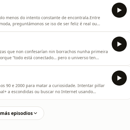
hourizos da cantina, instrucións absurdas e un
olo menos do intento constante de encontrala.Entre
moda, preguntámonos se iso de ser feliz é real ou
s cousas, grandes expectativas e ese caos que
⁠⁠⁠⁠⁠⁠⁠⁠⁠⁠⁠⁠⁠⁠⁠⁠⁠⁠⁠⁠⁠⁠⁠⁠⁠⁠⁠⁠⁠⁠⁠⁠⁠⁠⁠⁠⁠⁠⁠⁠⁠⁠⁠⁠⁠⁠⁠⁠⁠⁠⁠⁠⁠⁠⁠Ins
zas que non confesarían nin borrachos nunha primeira
porque “todo está conectado… pero o universo ten
 saudando aos picaportes “por se acaso” despois de que
 máis absurda para unha relixión propia (obrigatorio:
os 90 e 2000 para matar a curiosidade. Intentar pillar
al+ a escondidas ou buscar no Internet usando
 un virus que unha película. Os mekemekes comenta
as a Internet, perdendo ese aire de prohibido e
 más episodios