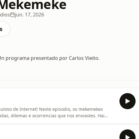
o Mekemeke
dios
jun. 17, 2026
s
Un programa presentado por Carlos Vieito.
uloso de Internet! Neste episodio, os mekemekes
as, dilemas e ocorrencias que nos enviastes. Hai
postas inesperadas, anécdotas e moitas risas? Diso vai
ntas e por facer posible este consultorio tan peculiar.