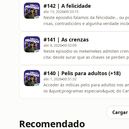
aprender a durmir de pé. Entre roubos de c
#142 | A felicidade
sarxento que acaba bailando bachata
abr. 15, 2026
00:33:15
Neste episodio falamos da felicidade… ou p
risas, contradicións e algunha verdade incó
simplemente postureo ben editado. Pequena
chamamos vida.Descubre os mellores momentos de cada programa no noso 
#141 | As crenzas
abr. 8, 2026
00:32:09
Neste episodio os mekemekes admiten cren
cita: desde xurar que as chaves se perden 
malicia”, ata confesar que un de nós segue
unha porta se pechase soa.Debatese a norma
#140 | Pelis para adultos (+18)
comer queixo) e analíza
abr. 1, 2026
00:31:32
Acceder ás míticas pelis para adultos nos an
os &quot;programas especiais&quot; do Can
módems lentos, onde era máis fácil baixar
como hoxe todo é moito máis accesible graz
misterioso. Descubre os mellores
Cargar
Recomendado