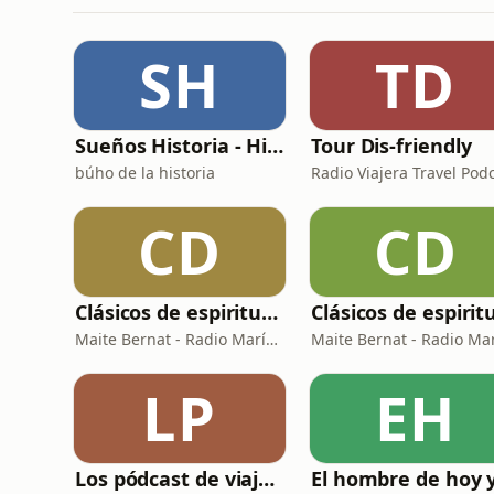
SH
TD
Sueños Historia - Histórico Podcast de historia relajada para dormir
Tour Dis-friendly
búho de la historia
Radio Viajera Travel Pod
CD
CD
Clásicos de espiritualidad: El arte de aprovechar nuestras faltas
Maite Bernat - Radio María España
LP
EH
Los pódcast de viajes de Paco Nadal