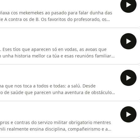
a!Viaxa cos mekemekes ao pasado para falar dunha das
e A contra os de B. Os favoritos do profesorado, os
máis ao límite.Pero a cousa non queda aí. Porque cando
ade e reaparece o pique: carreiras que se cren
. Eses tíos que aparecen só en vodas, as avoas que
unha historia mellor ca túa e esas reunións familiares
terial de terapia.Situacións coas que todos nos
mo con humor absurdo, retranca e moita mala leite.Se
 que nos toca a todos e todas: a salú. Desde
ntro de saúde que parecen unha aventura de obstáculos.
cdotas vividas nas salas de espera e algunhas
asar cando máis o necesitas.⚠️ Advertencia: contén
os e contras do servizo militar obrigatorio mentres
mili realmente ensina disciplina, compañeirismo e a
para perder o móbil, comer fabes con grumos e