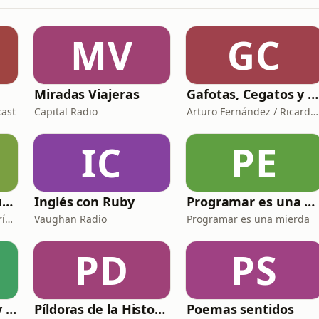
MV
GC
Miradas Viajeras
Gafotas, Cegatos y sus Aparatos - Podcast
cast
Capital Radio
Arturo Fernández / Ricardo Abad
IC
PE
Clásicos de espiritualidad: El combate espiritual
Inglés con Ruby
Programar es una mierda
Maite Bernat - Radio María ESP
Vaughan Radio
Programar es una mierda
PD
PS
El hombre de hoy y Dios
Píldoras de la Historia de España
Poemas sentidos