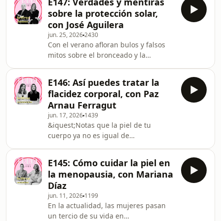
E147: Verdades y mentiras
frecuen&shy;tes: cansancio mental,
sobre la protección solar,
dificultad de concentraci&oacute;n,
con José Aguilera
irritabilidad, sensaci&oacute;n de
jun. 25, 2026
2430
vac&iacute;o, de agotamiento, de
Con el verano afloran bulos y falsos
estar saturado, incapacidad para
mitos sobre el bronceado y la
disfrutar de lo sencillo o cotidiano, de
exposici&oacute;n al sol. Seguro que
estar a mil... &iquest;Te suena? Tu
te suena el callo solar o has
mente puede estar sobr
E146: Así puedes tratar la
escuchado en redes a famosos que
flacidez corporal, con Paz
minimizan los riesgos de la
Arnau Ferragut
exposici&oacute;n e, incluso,
jun. 17, 2026
1439
cuestionan la evidencia
&iquest;Notas que la piel de tu
cient&iacute;fica que avala la
cuerpo ya no es igual de
relaci&oacute;n entre
el&aacute;stica y no tiene la misma
exposici&oacute;n solar y
firmeza? &iquest;Que, a pesar de
c&aacute;ncer de piel. Pero los datos
E145: Cómo cuidar la piel en
hacer ejercicio, la sigues sintiendo
hablan por s&iacute; solos: este a
la menopausia, con Mariana
fl&aacute;cida? A partir de los 30
Díaz
a&ntilde;os la p&eacute;rdida de
jun. 11, 2026
1199
col&aacute;geno hace estragos en la
En la actualidad, las mujeres pasan
dermis y, con 40, la piel deja de tener
un tercio de su vida en
esa turgencia. Sobre c&oacute;mo