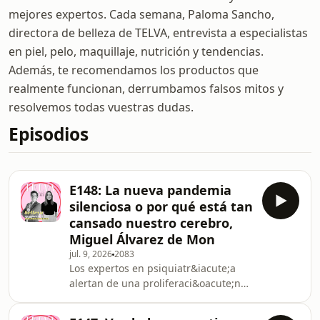
mejores expertos. Cada semana, Paloma Sancho,
directora de belleza de TELVA, entrevista a especialistas
en piel, pelo, maquillaje, nutrición y tendencias.
Además, te recomendamos los productos que
realmente funcionan, derrumbamos falsos mitos y
resolvemos todas vuestras dudas.
Episodios
E148: La nueva pandemia
silenciosa o por qué está tan
cansado nuestro cerebro,
Miguel Álvarez de Mon
jul. 9, 2026
2083
Los expertos en psiquiatr&iacute;a
alertan de una proliferaci&oacute;n
de estados de un malestar general
cada vez son m&aacute;s