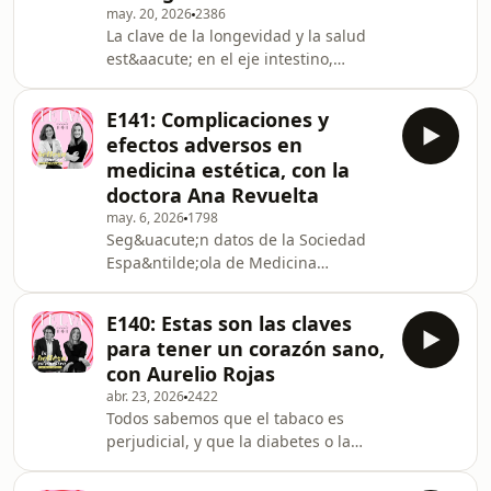
may. 20, 2026
2386
para&nbsp;Laboratorios Vichy
La clave de la longevidad y la salud
Espa&ntilde;a, Beatriz
est&aacute; en el eje intestino,
Gonz&aacute;lez,
cerebro y m&uacute;sculo. As&iacute;
farmac&eacute;utica, nutricionista y
lo defienden la doctora en Farmacia y
responsable de Formaci&oacute;n
E141: Complicaciones y
nutricionista Marian Garc&iacute;a,
efectos adversos en
conocida como Boticaria
medicina estética, con la
Garc&iacute;a, y Javier
doctora Ana Revuelta
Butrague&ntilde;o, doctor en Ciencias
may. 6, 2026
1798
de la Salud y el Deporte.&nbsp;Con
Seg&uacute;n datos de la Sociedad
ellos hablamos de las famosas
Espa&ntilde;ola de Medicina
mioquinas que libera nuestro cuerpo
Est&eacute;tica (SEME),
en respuesta al ejercicio f&iacu
aproximadamente el 15% de las
E140: Estas son las claves
primeras visitas en las consultas de
para tener un corazón sano,
los m&eacute;dicos est&eacute;ticos
con Aurelio Rojas
corresponden a pacientes que
abr. 23, 2026
2422
acuden para corregir o tratar efectos
Todos sabemos que el tabaco es
adversos o secuelas derivados de
perjudicial, y que la diabetes o la
intervenciones realizadas por
hipertensi&oacute;n son factores de
personal no cualificado. Una de las
riesgo, pero los grandes pilares de la