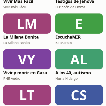
Vivir Más Fácil
Testigos de Jehová
Vivir más Fácil
El rincón de Emma
LM
E
La Milana Bonita
EscuchaMIR
La Milana Bonita
Ka Maroto
VY
AL
Vivir y morir en Gaza
A los 40, autismo
RNE Audio
Nuria Hidalgo
LT
CS