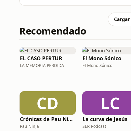
capítulo contamos cómo una reina prisioner
mensajes secretos fueron interceptados y d
de los destinos más dra
Cargar
Recomendado
EL CASO PERTUR
El Mono Sónico
LA MEMORIA PERDIDA
El Mono Sónico
CD
LC
Crónicas de Pau Ninja
La curva de Jesús
Pau Ninja
SER Podcast