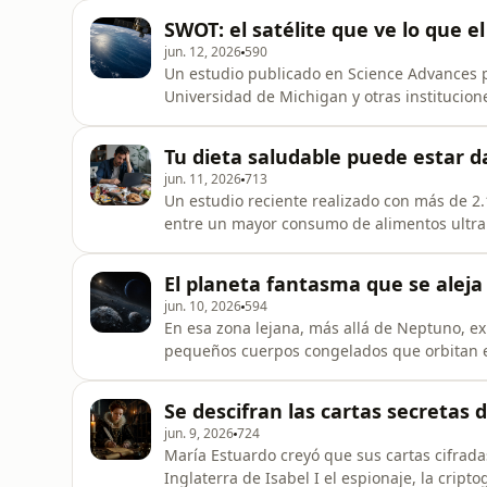
que quedan en los labios perjudicar la sal
SWOT: el satélite que ve lo que e
sencilla como afirmar
jun. 12, 2026
590
Un estudio publicado en Science Advances po
Universidad de Michigan y otras institucio
mediciones de alta resolución de la superfic
las ondas internas submarinas, movimientos
Tu dieta saludable puede estar 
que pueden confundi
jun. 11, 2026
713
Un estudio reciente realizado con más de 2
entre un mayor consumo de alimentos ultra
atención y velocidad de procesamiento ment
aparentemente saludables. Es decir, no se t
El planeta fantasma que se alej
a una buena dieta general. E
jun. 10, 2026
594
En esa zona lejana, más allá de Neptuno, ex
pequeños cuerpos congelados que orbitan el S
Las temperaturas son extremas. Los años du
territorio parecen guardar una memoria muy
Se descifran las cartas secretas 
esos objetos tienen órbi
jun. 9, 2026
724
María Estuardo creyó que sus cartas cifrad
Inglaterra de Isabel I el espionaje, la cript