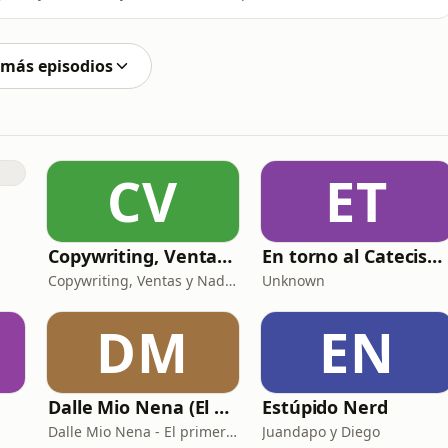
a intentó conspirar desde el encierro, cómo sus
escifrados, y cómo una simple carta acabó sellando uno
 más episodios
CV
ET
Copywriting, Ventas y Nada que perder
En torno al Catecismo
Copywriting, Ventas y Nada que Perder
Unknown
DM
EN
Dalle Mio Nena (El primer podcast rural de España)
Estúpido Nerd
Dalle Mio Nena - El primer podcast rural de España
Juandapo y Diego