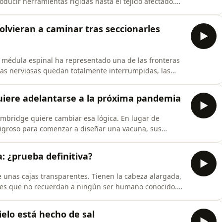
roducir herramientas rígidas hasta el tejido afectado.
 inyección de miles de partículas microscópicas capaces
espacios inaccesibles para cualquier instrumento
volvieran a caminar tras seccionarles
 médula espinal ha representado una de las fronteras
bras nerviosas quedan totalmente interrumpidas, las
zona dañada. Las piernas pueden perder el movimiento
ar con normalidad y el organismo queda dividido por
uiere adelantarse a la próxima pandemia
ambridge quiere cambiar esa lógica. En lugar de
ligroso para comenzar a diseñar una vacuna, sus
completas de patógenos y preparar con antelación una
a hacerlo han utilizado inteligencia artificial y
: ¿prueba definitiva?
unas cajas transparentes. Tienen la cabeza alargada,
nes que no recuerdan a ningún ser humano conocido.
s, se habla de criaturas desconocidas, de ADN sin
necer a nuestro planeta. Las imágenes recorren el
elo está hecho de sal