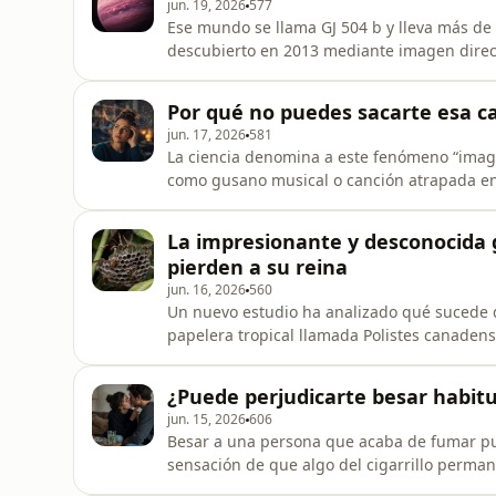
jun. 19, 2026
577
Ese mundo se llama GJ 504 b y lleva más d
descubierto en 2013 mediante imagen direct
exoplanetas. La mayoría de los mundos que
indirectamente, observando cómo oscurecen
Por qué no puedes sacarte esa ca
el movimiento de esta. GJ 504 b, en ca
jun. 17, 2026
581
La ciencia denomina a este fenómeno “imag
como gusano musical o canción atrapada en 
sabe que la música no procede del exterior
forma espontánea de memoria que experimen
La impresionante y desconocida 
es que ocurra, sino que
pierden a su reina
jun. 16, 2026
560
Un nuevo estudio ha analizado qué sucede du
papelera tropical llamada Polistes canade
compleja de lo que podríamos imaginar. Cua
en una auténtica batalla por la sucesión. P
¿Puede perjudicarte besar habi
inesperado: trabajan más
jun. 15, 2026
606
Besar a una persona que acaba de fumar pue
sensación de que algo del cigarrillo perman
pregunta razonable: si una pareja fuma habi