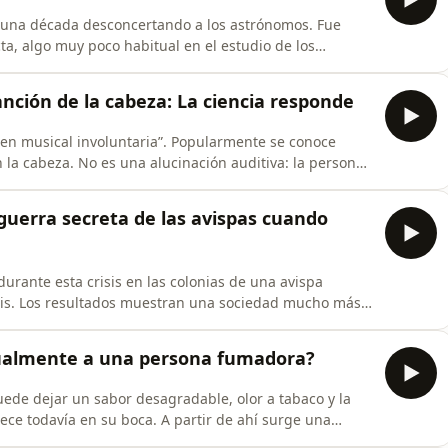
e una década desconcertando a los astrónomos. Fue
a, algo muy poco habitual en el estudio de los
 conocemos fuera del Sistema Solar se detectan
 ligeramente su estrella o cómo su gravedad modifica
nción de la cabeza: La ciencia responde
en musical involuntaria”. Popularmente se conoce
la cabeza. No es una alucinación auditiva: la persona
. Tampoco suele ser indicio de una enfermedad. Es una
ta la inmensa mayoría de la población. Lo extraño no
guerra secreta de las avispas cuando
rante esta crisis en las colonias de una avispa
nsis. Los resultados muestran una sociedad mucho más
ndo la reina desaparece, una parte de la colonia entra
ero mientras unas avispas luchan, otras hacen algo
tualmente a una persona fumadora?
de dejar un sabor desagradable, olor a tabaco y la
ece todavía en su boca. A partir de ahí surge una
tualmente, ¿pueden la saliva, el aliento o los residuos