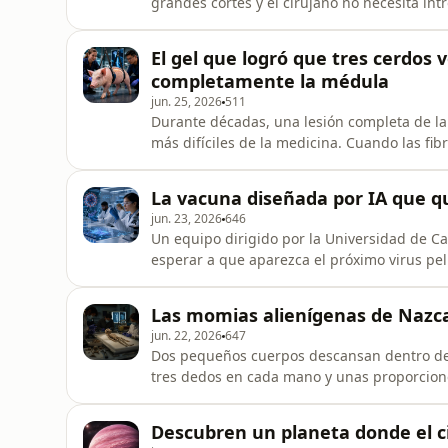
grandes cortes y el cirujano no necesita int
En su lugar, el tratamiento comienza con la
de desplazarse por conductos, cavidades y 
El gel que logró que tres cerdos 
convencional.A
completamente la médula
jun. 25, 2026
511
Durante décadas, una lesión completa de la
más difíciles de la medicina. Cuando las fi
órdenes del cerebro dejan de atravesar la 
y la sensibilidad, la vejiga deja de funcion
La vacuna diseñada por IA que q
una herida que el s
jun. 23, 2026
646
Un equipo dirigido por la Universidad de C
esperar a que aparezca el próximo virus pe
investigadores proponen estudiar familias 
defensa contra los rasgos que comparten. Par
Las momias alienígenas de Nazca
biología computacional.El resul
jun. 22, 2026
647
Dos pequeños cuerpos descansan dentro de 
tres dedos en cada mano y unas proporcio
Frente a ellos, bajo las luces de las cámara
identificar y de seres que podrían no perte
Descubren un planeta donde el ci
mundo en cuestión de horas.