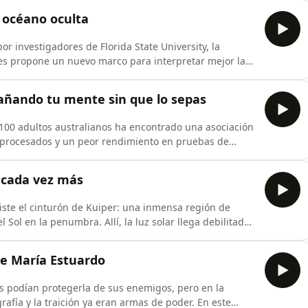
ud de la persona no fumadora?La respuesta no es tan
l océano oculta
r investigadores de Florida State University, la
nes propone un nuevo marco para interpretar mejor las
ie oceánica. La clave está en un problema fascinante:
 gigantescos de agua que viajan bajo la superficie y
dañando tu mente sin que lo sepas
.100 adultos australianos ha encontrado una asociación
procesados y un peor rendimiento en pruebas de
al, incluso entre personas que seguían dietas
rata solo de comer fruta, verdura o alimentos asociados
a cada vez más
iste el cinturón de Kuiper: una inmensa región de
ol en la penumbra. Allí, la luz solar llega debilitada.
ran siglos. Y los objetos que se mueven en ese
 antigua del nacimiento del Sistema Solar.lgunos de
de María Estuardo
as podían protegerla de sus enemigos, pero en la
ografía y la traición ya eran armas de poder. En este