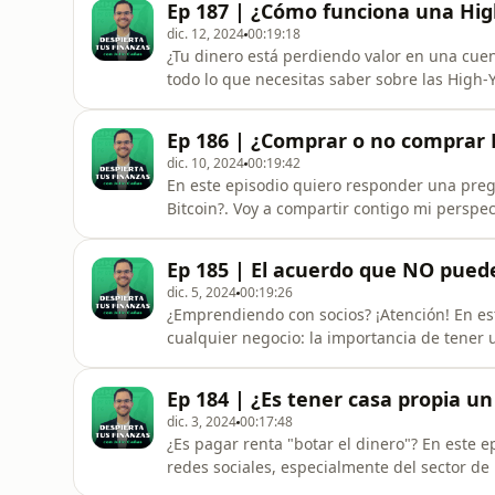
Ep 187 | ¿Cómo funciona una Hig
y no hay mejo
dic. 12, 2024
00:19:18
¿Tu dinero está perdiendo valor en una cuent
todo lo que necesitas saber sobre las High-
beneficios, y por qué son una excelente alt
riesgos. Descubre: Qué es una HYSA y cómo maximiza el rendimiento de tu dinero. Cómo elegir la
Ep 186 | ¿Comprar o no comprar 
mejor opció
dic. 10, 2024
00:19:42
En este episodio quiero responder una pre
Bitcoin?. Voy a compartir contigo mi perspe
reserva de valor frente a la inflación hasta
los errores comunes que muchas personas c
Ep 185 | El acuerdo que NO puede
importante en
dic. 5, 2024
00:19:26
¿Emprendiendo con socios? ¡Atención! En es
cualquier negocio: la importancia de tener un 
cómo este documento establece las reglas del
tanto el negocio como la relación entre los socios. Desde evitar disputas hasta preve
Ep 184 | ¿Es tener casa propia un
socios, aquí encontra
dic. 3, 2024
00:17:48
¿Es pagar renta "botar el dinero"? En este 
redes sociales, especialmente del sector de bienes raíces. Reflexionamos s
comprar casa, los factores psicológicos y fin