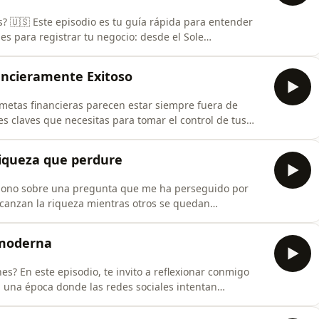
 🇺🇸 Este episodio es tu guía rápida para entender
les para registrar tu negocio: desde el Sole
s Corporaciones, pasando por las populares LLC y las
). 🏢💡 Te explico de manera sencilla los pros y contras
ancieramente Exitoso
metas financieras parecen estar siempre fuera de
es claves que necesitas para tomar el control de tus
nero: gratitud, metas claras y acciones intencionales.
ctica para que diseñes tu vida ideal y tomes decisiones
 riqueza que perdure
flexiono sobre una pregunta que me ha perseguido por
lcanzan la riqueza mientras otros se quedan
 a través de nuestro talento, en lugar de explotar
jeras. Hago un recorrido histórico y cultural para
 moderna
nes? En este episodio, te invito a reflexionar conmigo
n una época donde las redes sociales intentan
as reales y experiencias personales, te comparto cómo
en tus propios términos. 🌟 Se acerca el cierre del año,