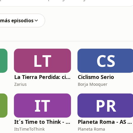
mpuestos sobre esos ingresos. Es normal que te
tes?&quot; La verdad es que hasta para tener dinero y
 más episodios
LT
CS
La Tierra Perdida: ciencia ficción épica en audio
Ciclismo Serio
Zarius
Borja Mooquer
IT
PR
It´s Time to Think - ¿Nos paramos a pensar?
Planeta Roma - AS Roma Podcast en Español
ItsTimeToThink
Planeta Roma