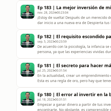
que realmente importa: construir activos productiv
Ep 183 | La mejor inversión de mi
estás ren
nov. 28, 2024
00:23:04
¡Estoy de vuelta! Después de un merecido 
dar inicio a una nueva era de Despierta tus
Thanksgiving, reflexiono sobre la mejor in
conmigo mismo. Hablamos de cómo replantea
Ep 182 | El requisito escondido pa
enfocarnos en vivir con intención. Ademá
sep. 5, 2023
00:23:59
De acuerdo con la psicología, la infancia s
persona, ya que las experiencias vividas dur
vida adulta. Esto abarca no solo aspectos em
personales. Las creencias que adquirimos du
Ep 181 | El secreto para hacer m
relacionadas con el di
jul. 25, 2023
00:31:54
En la actualidad, crear un emprendimiento e
Esta es una regla de oro, pero hay que ten
más allá de lo convencional. No tienes que
empezar a emprender. Existen diversas forma
Ep 180 | El error al invertir en 
decisión financiera
jul. 18, 2023
00:31:51
Empezar a ganar dinero a partir de tus inver
encontrarte. No obstante, es comprensible