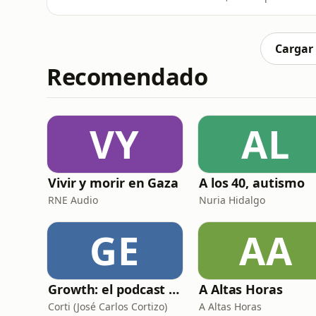
cuando te das cuenta de que debes pagar i
preguntes: &quot;¿Por qué no sabía esto an
posesiones hay que preparar
Cargar
Recomendado
VY
AL
Vivir y morir en Gaza
A los 40, autismo
RNE Audio
Nuria Hidalgo
GE
AA
Growth: el podcast de Product Hackers 🚀
A Altas Horas
Corti (José Carlos Cortizo)
A Altas Horas