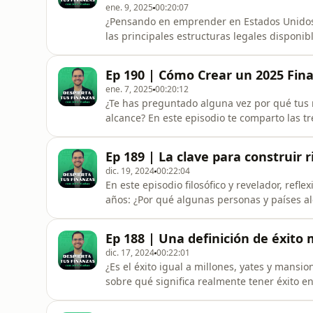
ene. 9, 2025
00:20:07
¿Pensando en emprender en Estados Unidos?
las principales estructuras legales disponib
Proprietorship (negocio individual) hasta la
organizaciones sin fines de lucro (Nonprofits
Ep 190 | Cómo Crear un 2025 Fin
de cada modalidad: cómo
ene. 7, 2025
00:20:12
¿Te has preguntado alguna vez por qué tus 
alcance? En este episodio te comparto las tr
finanzas y transformar tu relación con el di
Este no es un episodio más, es una guía prá
Ep 189 | La clave para construir
que realmente
dic. 19, 2024
00:22:04
En este episodio filosófico y revelador, re
años: ¿Por qué algunas personas y países a
estancados? La respuesta está en crear valor
recursos o especular con oportunidades pasa
Ep 188 | Una definición de éxito
entender cómo nuestras raíces
dic. 17, 2024
00:22:01
¿Es el éxito igual a millones, yates y mansio
sobre qué significa realmente tener éxito e
vendernos metas vacías. A partir de histori
construir una vida que te haga sentir libre, 