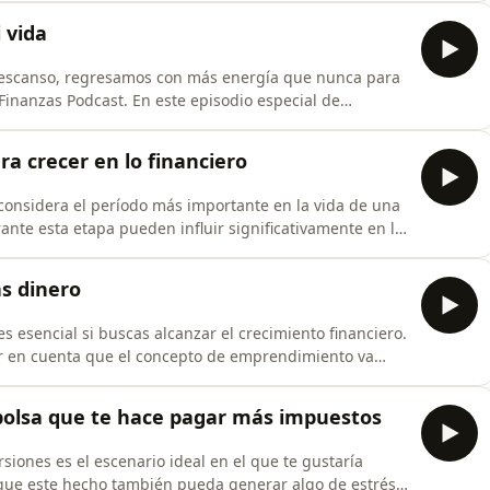
os que generen flujo de caja. No importa si
 vida
descanso, regresamos con más energía que nunca para
 Finanzas Podcast. En este episodio especial de
versión que he hecho: una pausa para reconectar
r nuestras metas, soltar lo que ya no suma y
ra crecer en lo financiero
e considera el período más importante en la vida de una
ante esta etapa pueden influir significativamente en la
ocionales y sociales, sino también las finanzas
rante la infancia, particularmente aquellas
ás dinero
s esencial si buscas alcanzar el crecimiento financiero.
er en cuenta que el concepto de emprendimiento va
 montar una empresa de textiles o una startup para
s de hacerlo, y el objetivo principal de tomar esta
la bolsa que te hace pagar más impuestos
siones es el escenario ideal en el que te gustaría
 que este hecho también pueda generar algo de estrés