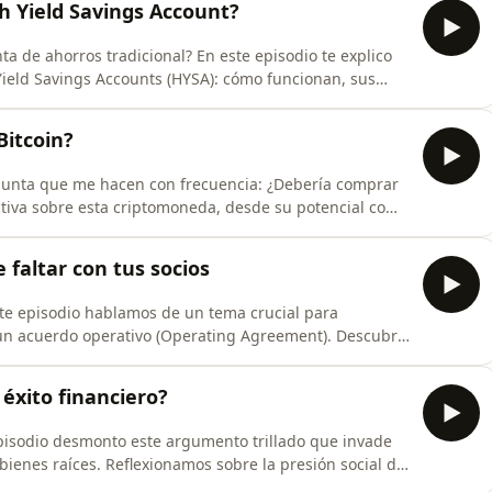
h Yield Savings Account?
a de ahorros tradicional? En este episodio te explico
Yield Savings Accounts (HYSA): cómo funcionan, sus
ernativa para optimizar tus ahorros sin asumir grandes
Bitcoin?
gunta que me hacen con frecuencia: ¿Debería comprar
ctiva sobre esta criptomoneda, desde su potencial como
 los riesgos asociados a su volatilidad. Hablaremos sobre
ometen al razonar la compra de Bitcoin y por qué es
 faltar con tus socios
te episodio hablamos de un tema crucial para
acuerdo operativo (Operating Agreement). Descubre
 juego, define roles, previene conflictos y protege
r salidas de
 éxito financiero?
episodio desmonto este argumento trillado que invade
obre la presión social de
ancieros detrás de esta decisión, y cómo priorizar lo