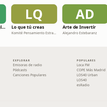
LQ
AD
Terranauts - En inglés y en español. Science and nature in 5 minutes
Lo que tú creas
Arte de Invertír
Komité Pensamiento Estratégico
Alejandro Estebaranz
EXPLORAR
POPULARES
Emisoras de radio
Loca FM
Pódcasts
COPE Más Madrid
Canciones Populares
LOS40 Urban
LOS40
esRadio