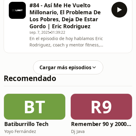
#84 - Así Me He Vuelto
Millonario, El Problema De
Los Pobres, Deja De Estar
Gordo | Eric Rodriguez
sep. 7, 2025
01:39:22
En el episodio de hoy hablamos Eric
Rodriguez, coach y mentor fitness,
comparte su historia personal,
aprendizajes y consejos sobre
superación, comunicación, motivación
Cargar más episodios
y crecimiento personal. A lo largo de
Recomendado
la conversación, nos habla de su
proceso, cómo enfrentó el acoso, la
importancia de tomar acción,
rodearse de un buen entorno y
BT
R9
mantener la obsesión por los
objetivos.También reflexionamos sobr
Batiburrillo Tech
Remember 90 y 2000 en PLAY WITH ME by Dj Java
Yoyo Fernández
Dj Java