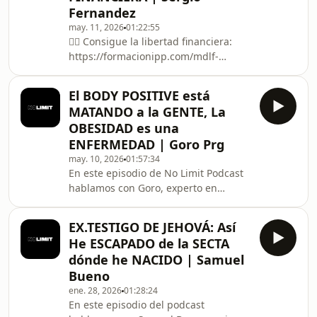
Fernandez
proyecto, las diferencias legales con
otros países, las experiencias más
may. 11, 2026
01:22:55
👉🏻 Consigue la libertad financiera:
impactantes y peligrosas de su
https://formacionipp.com/mdlf-
carrera —incluyendo el momento en
26/inscripcion/afl/registro/?
que les
ref=MARCVEn el episodio de hoy
El BODY POSITIVE está
hablamos con Sergio Fernández,
MATANDO a la GENTE, La
experto en desarrollo personal y
OBESIDAD es una
libertad financiera, sobre cómo tomar
ENFERMEDAD | Goro Prg
las riendas de tu vida a través de la
may. 10, 2026
01:57:34
conciencia y el emprendimiento.
En este episodio de No Limit Podcast
Analizamos la importancia de los
hablamos con Goro, experto en
relatos que nos contamos, el sistema
biohacking y nutrición, sobre la
de las cinco partidas para gesti
realidad de la hipertrofia, la nutrición
EX.TESTIGO DE JEHOVÁ: Así
deportiva y el entrenamiento de
He ESCAPADO de la SECTA
fuerza basado en ciencia. Analizamos
dónde he NACIDO | Samuel
la suplementación, cómo ganar masa
Bueno
muscular de forma eficiente, la
ene. 28, 2026
01:28:24
disciplina necesaria para transformar
En este episodio del podcast
tu físico y el impacto de las redes