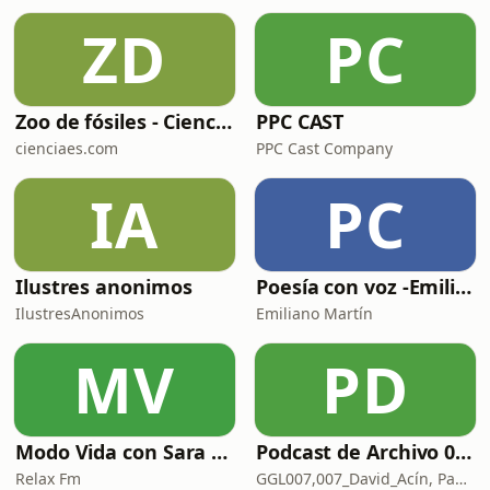
ZD
PC
Zoo de fósiles - Cienciaes.com
PPC CAST
cienciaes.com
PPC Cast Company
IA
PC
Ilustres anonimos
Poesía con voz -Emiliano Martín- Podcasts
IlustresAnonimos
Emiliano Martín
MV
PD
Modo Vida con Sara Manzaneque
Podcast de Archivo 007
Relax Fm
GGL007,007_David_Acín, Pablo_Ortega, 58, AlbertoBond y Claalc