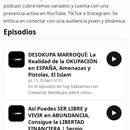
podcast cubre temas variados y cuenta con una
presencia activa en YouTube, TikTok e Instagram. Se
enfoca en conectar con una audiencia joven y dinámica.
Episodios
DESOKUPA MARROQUÍ: La
Realidad de la OKUPACIÓN
en ESPAÑA, Amenazas y
Pistolas, El Islam
jul. 13, 2026
01:07:55
En el episodio de hoy hablamos con
Comando Desokupa sobre cómo
funciona realmente una
desocupación en España, la realidad
Así Puedes SER LIBRE y
oculta de las mafias y cómo se
VIVIR en ABUNDANCIA,
gestionan las situaciones de máxima
Consigue la LIBERTAD
tensión en primera línea. Tocamos
FINANCIERA | Sergio
temas clave como el origen del