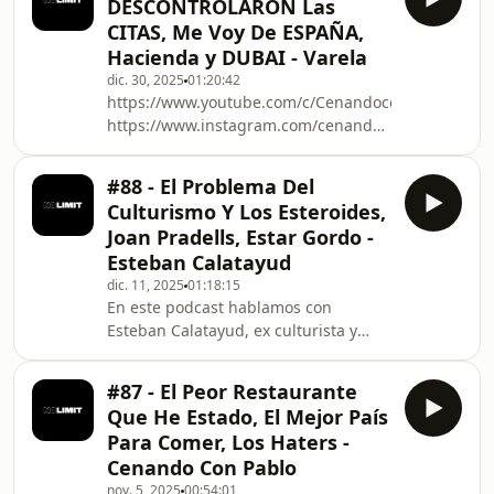
DESCONTROLARON Las
en inteligencia artificial y profesor en
CITAS, Me Voy De ESPAÑA,
Revolutia, sobre cómo la IA está
Hacienda y DUBAI - Varela
transformando el trabajo, los
dic. 30, 2025
01:20:42
negocios y el mercado laboral. Jorge
https://www.youtube.com/c/CenandoconPabloInsta
explica de forma clara qué es
https://www.instagram.com/cenandoconpabloNo
realmente la inteligencia artificial, por
Limit PodcastSpotify:
qué no hay que te
https://open.spotify.com/show/2z4LcpWDXf00L2BLe
#88 - El Problema Del
https://www.instagram.com/nolimitpodcast_Tik
Culturismo Y Los Esteroides,
Tok:
Joan Pradells, Estar Gordo -
https://www.tiktok.com/@nolimitpodcast_Conoce
Esteban Calatayud
a Marc ValenciaYoutube:
dic. 11, 2025
01:18:15
https://www.youtube.com/@marcvalencia_Instagra
En este podcast hablamos con
https://www.instagram.com/marcvalencia_
Esteban Calatayud, ex culturista y
creador de contenido, que rompe el
silencio sobre la cara oculta del
#87 - El Peor Restaurante
culturismo competitivo, el uso de
Que He Estado, El Mejor País
química, el dopaje y las
Para Comer, Los Haters -
consecuencias reales de inyectarse
Cenando Con Pablo
sustancias anabólicas. Esteban
nov. 5, 2025
00:54:01
cuenta su historia desde dentro: