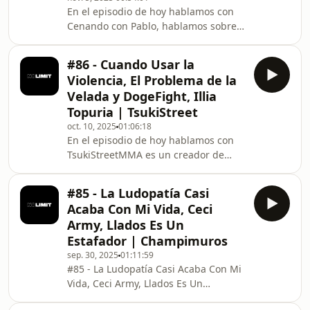
En el episodio de hoy hablamos con
cómo empezó en el gimnasio, su paso
Cenando con Pablo, hablamos sobre
por las competiciones, los errores
su historia, cómo empezó a crear
cometidos y el momento en el que
contenido y cómo mantiene la
decid
#86 - Cuando Usar la
honestidad en sus reseñas.
Violencia, El Problema de la
Conversamos sobre su sueño de tener
Velada y DogeFight, Illia
un restaurante, lo que hay detrás de
Topuria | TsukiStreet
sus negocios, sus anécdotas más
oct. 10, 2025
01:06:18
locas y su opinión sobre la comida en
En el episodio de hoy hablamos con
España, Mexico y otros países.
TsukiStreetMMA es un creador de
Además, Pablo comparte cómo
contenido especializado en defensa
maneja el hate, su mentalidad, su
personal y combate realista. En su
relaci
#85 - La Ludopatía Casi
canal encontrarás técnicas efectivas,
Acaba Con Mi Vida, Ceci
consejos prácticos y análisis de
Army, Llados Es Un
situaciones reales de pelea callejera,
Estafador | Champimuros
todo explicado con un estilo directo,
sep. 30, 2025
01:11:59
dinámico y entretenido. A lo largo de
#85 - La Ludopatía Casi Acaba Con Mi
la charla, Tsuki habla de cómo
Vida, Ceci Army, Llados Es Un
empezó en las artes marciales, qué lo
Estafador | Champimuros
motivó a