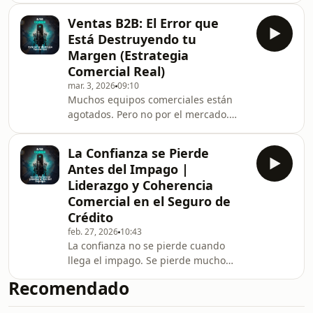
en una sala y algo cambia. La
Ventas B2B: El Error que
conversación se ordena. La atención
Está Destruyendo tu
se dirige hacia ellas. Y el respeto
Margen (Estrategia
aparece incluso antes de hablar. En
Comercial Real)
este episodio del podcast Almas
mar. 3, 2026
09:10
Exquisitas, Vicente Bea explora qué es
Muchos equipos comerciales están
realmente el aura de una persona,
agotados. Pero no por el mercado.
por qué algunas personas generan
Están agotados por pelear batallas en
presencia de forma nat
el terreno equivocado. En este
La Confianza se Pierde
episodio de Almas Exquisitas |
Antes del Impago |
Edición Ejecutiva, Vicente Bea explora
Liderazgo y Coherencia
uno de los errores más comunes en
Comercial en el Seguro de
ventas B2B y liderazgo comercial:
Crédito
competir en contextos donde tu
empresa no tiene una ventaja real.
feb. 27, 2026
10:43
La confianza no se pierde cuando
Cuando compites constantemente en
llega el impago. Se pierde mucho
precio, volumen o comp
antes. En el liderazgo. En la
Recomendado
incoherencia. En las pequeñas
decisiones que erosionan equipos y