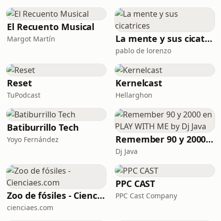
clientes. En el sector del seguro de
crédito aprendí una verdad
incómoda: la confianza rara vez se
El Recuento Musical
rompe en el momento del problema
La mente y sus cicatrices
Margot Martín
financiero. Se rompe mucho antes,
pablo de lorenzo
cuando empiezan a aparecer señales
de incoherencia, desalineación y pé
Reset
Kernelcast
TuPodcast
Hellarghon
Batiburrillo Tech
Remember 90 y 2000 en PLAY WITH ME by Dj Java
Yoyo Fernández
Dj Java
PPC CAST
Zoo de fósiles - Cienciaes.com
PPC Cast Company
cienciaes.com