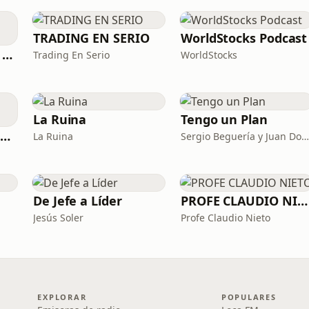
TRADING EN SERIO
WorldStocks Podcast
Esta ronda la paga Newton
Trading En Serio
WorldStocks
La Ruina
Tengo un Plan
Católicos Algo que Saber
La Ruina
Sergio Beguería y Juan Domínguez
De Jefe a Líder
PROFE CLAUDIO NIETO
Jesús Soler
Profe Claudio Nieto
EXPLORAR
POPULARES